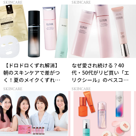
と
UV」12選
SKINCARE
SKINCARE
【ドロドロくずれ解消】
なぜ愛され続ける？40
朝のスキンケアで差がつ
代・50代がリピ買い「エ
く！夏のメイクくずれ防
リクシール」のベスコス
止術
受賞名品3選
SKINCARE
SKINCARE