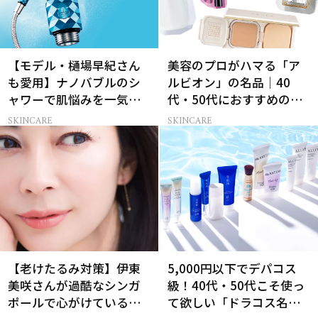
【モデル・樋場早紀さん
美容のプロがハマる「ア
も愛用】ナノバブルのシ
ルビオン」の名品｜40
ャワーで肌悩みを一気に
代・50代におすすめのベ
解決
スコス受賞コスメ
SKINCARE
SKINCARE
【老けたるみ対策】伊東
5,000円以下でデパコス
美咲さんが過酷なシンガ
級！40代・50代こそ使っ
ポールで心がけているこ
て欲しい「ドラコス名品