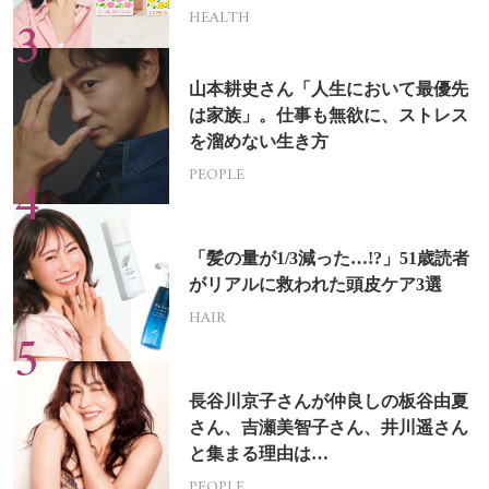
HEALTH
山本耕史さん「人生において最優先
は家族」。仕事も無欲に、ストレス
を溜めない生き方
PEOPLE
「髪の量が1/3減った…!?」51歳読者
がリアルに救われた頭皮ケア3選
HAIR
長谷川京子さんが仲良しの板谷由夏
さん、吉瀬美智子さん、井川遥さん
と集まる理由は…
PEOPLE