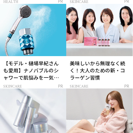
HEALTH
SKINCARE
PR
PR
【モデル・樋場早紀さん
美味しいから無理なく続
も愛用】ナノバブルのシ
く！大人のための新・コ
ャワーで肌悩みを一気に
ラーゲン習慣
解決
SKINCARE
SKINCARE
PR
PR