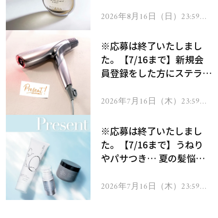
セラムをプレゼント！
2026年8月16日（日）23:59ま
で
※応募は終了いたしまし
た。【7/16まで】新規会
員登録をした方にステラボ
ーテのシャインリバース
ヘアドライヤー ジュエル
2026年7月16日（木）23:59ま
で
をプレゼント！
※応募は終了いたしまし
た。【7/16まで】うねり
やパサつき… 夏の髪悩み
を解消するヘアケアアイテ
ムを13名様にプレゼン
2026年7月16日（木）23:59ま
で
ト！