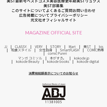
美ST最新号
ベストコスメ
美容医療
更年期
美STリュクス
美ST部募集
このサイトについて
よくあるご質問
お問い合わせ
広告掲載について
プライバシーポリシー
光文社オフィシャルサイト
MAGAZINE OFFICIAL SITE
JJ
CLASSY.
VERY
STORY
Mart
美ST
bis
和食スタイル
女性自身
SmartFLASH
COMIC熱帯
comic Pureri
マンガ コミソル
本がすき。
kokode.jp
kokode Beauty
kokode books
kokode digital
消費税総額表示についてのお知らせ