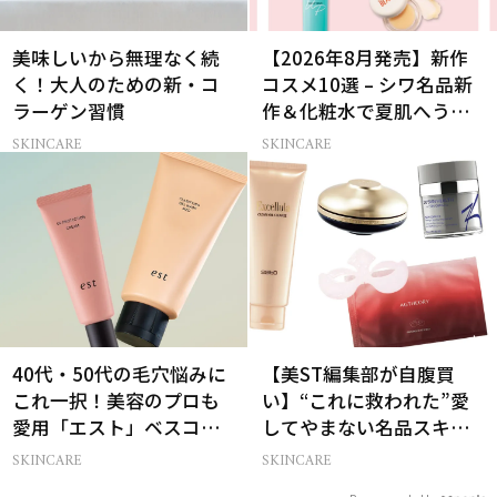
美味しいから無理なく続
【2026年8月発売】新作
く！大人のための新・コ
コスメ10選 – シワ名品新
ラーゲン習慣
作＆化粧水で夏肌へうる
おいチャージ
SKINCARE
SKINCARE
40代・50代の毛穴悩みに
【美ST編集部が自腹買
これ一択！美容のプロも
い】“これに救われた”愛
愛用「エスト」ベスコス
してやまない名品スキン
受賞コスメ
ケア6選
SKINCARE
SKINCARE