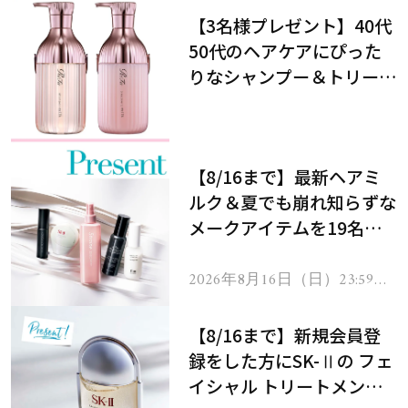
【3名様プレゼント】40代
50代のヘアケアにぴった
りなシャンプー＆トリート
メントで、うねり悩みに対
処！
【8/16まで】最新ヘアミ
ルク＆夏でも崩れ知らずな
メークアイテムを19名様
にプレゼント！
2026年8月16日（日）23:59ま
で
【8/16まで】新規会員登
録をした方にSK-Ⅱの フェ
イシャル トリートメント