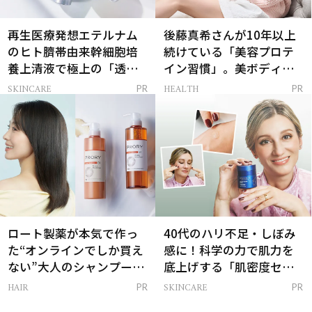
再生医療発想エテルナム
後藤真希さんが10年以上
のヒト臍帯由来幹細胞培
続けている「美容プロテ
養上清液で極上の「透明
イン習慣」。美ボディを
感ハリ肌」へ
支える朝ルーティンと
SKINCARE
HEALTH
PR
PR
は？
ロート製薬が本気で作っ
40代のハリ不足・しぼみ
た“オンラインでしか買え
感に！科学の力で肌力を
ない”大人のシャンプー＆
底上げする「肌密度セラ
トリートメントって？
ム」
HAIR
SKINCARE
PR
PR