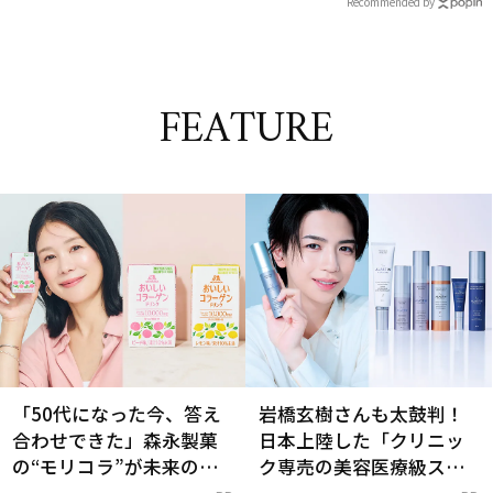
Recommended by
FEATURE
「50代になった今、答え
岩橋玄樹さんも太鼓判！
合わせできた」森永製菓
日本上陸した「クリニッ
の“モリコラ”が未来のキ
ク専売の美容医療級スキ
レイを連れてくる！
ンケア」