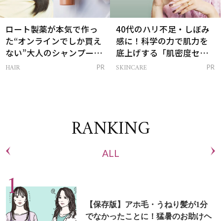
ロート製薬が本気で作っ
40代のハリ不足・しぼみ
た“オンラインでしか買え
感に！科学の力で肌力を
ない”大人のシャンプー＆
底上げする「肌密度セラ
トリートメントって？
ム」
HAIR
SKINCARE
PR
PR
RANKING
ALL
【保存版】アホ毛・うねり髪が1分
でなかったことに！猛暑のお助けヘ