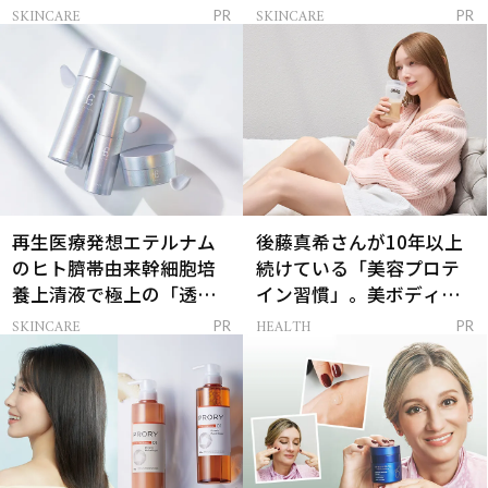
解決
SKINCARE
SKINCARE
PR
PR
再生医療発想エテルナム
後藤真希さんが10年以上
のヒト臍帯由来幹細胞培
続けている「美容プロテ
養上清液で極上の「透明
イン習慣」。美ボディを
感ハリ肌」へ
支える朝ルーティンと
SKINCARE
HEALTH
PR
PR
は？