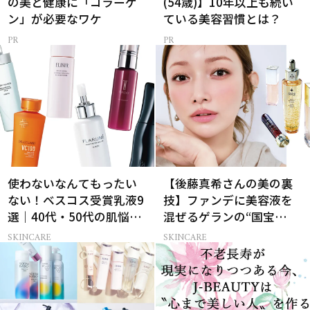
の美と健康に「コラーゲ
(54歳)】10年以上も続い
ン」が必要なワケ
ている美容習慣とは？
使わないなんてもったい
【後藤真希さんの美の裏
ない！ベスコス受賞乳液9
技】ファンデに美容液を
選｜40代・50代の肌悩み
混ぜるゲランの“国宝
別まとめ
級”ツヤ肌術
SKINCARE
SKINCARE