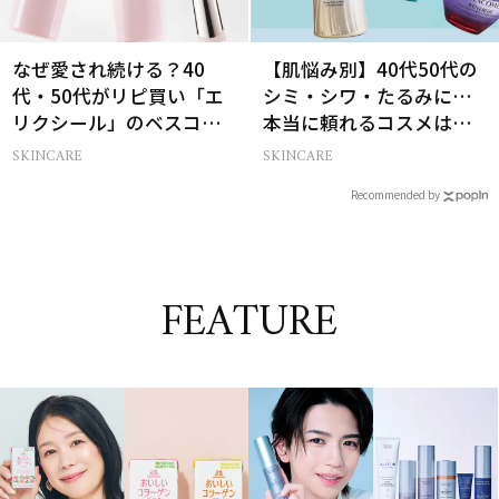
なぜ愛され続ける？40
【肌悩み別】40代50代の
代・50代がリピ買い「エ
シミ・シワ・たるみに…
リクシール」のベスコス
本当に頼れるコスメは？
受賞名品3選
ベスコス受賞スキンケア
SKINCARE
SKINCARE
21選
Recommended by
FEATURE