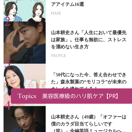
アアイテム16選
HAIR
山本耕史さん「人生において最優先
は家族」。仕事も無欲に、ストレス
を溜めない生き方
PEOPLE
「50代になった今、答え合わせでき
た」森永製菓の“モリコラ”が未来の
キレイを連れてくる！
Topics
美容医療級のハリ肌ケア
【PR】
HEALTH
山本耕史さん（49歳）「オファーは
僕のカラダ目当てらしいです
（笑）」全編英語ミュージカルへの