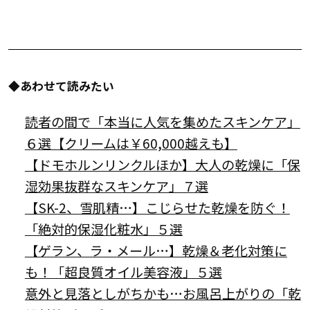
◆あわせて読みたい
読者の間で「本当に人気を集めたスキンケア」
６選【クリームは￥60,000越えも】
【ドモホルンリンクルほか】大人の乾燥に「保
湿効果抜群なスキンケア」７選
【SK-2、雪肌精…】こじらせた乾燥を防ぐ！
「絶対的保湿化粧水」５選
【ゲラン、ラ・メール…】乾燥＆老化対策に
も！「超良質オイル美容液」５選
意外と見落としがちかも…お風呂上がりの「乾