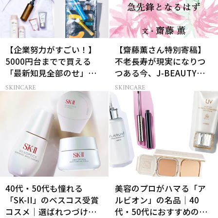
【企業努力がすごい！】
【齋藤薫さん特別寄稿】
5000円台までで買える
不老長寿が現実になりつ
「最新知見全部のせ」ス
つある今、J-BEAUTYは
キンケア名品34選
心まで美しい人の急先鋒
SKINCARE
SKINCARE
になるはず
40代・50代も憧れる
美容のプロがハマる「ア
「SK-II」のベスコス受賞
ルビオン」の名品｜40
コスメ｜選ばれつづける
代・50代におすすめのベ