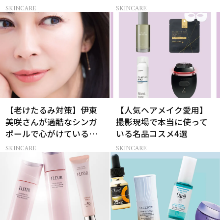
ワケは？
スコス受賞コスメ
SKINCARE
SKINCARE
【老けたるみ対策】伊東
【人気ヘアメイク愛用】
美咲さんが過酷なシンガ
撮影現場で本当に使って
ポールで心がけているこ
いる名品コスメ4選
と
SKINCARE
SKINCARE