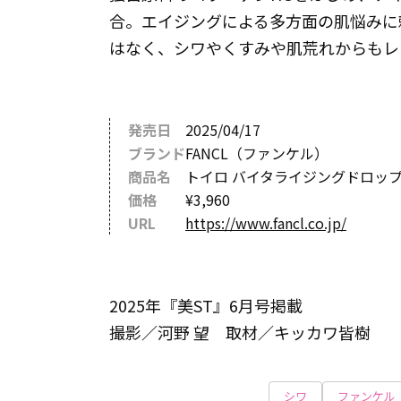
合。エイジングによる多方面の肌悩みに
はなく、シワやくすみや肌荒れからもレス
発売日
2025/04/17
ブランド
FANCL（ファンケル）
商品名
トイロ バイタライジングドロッ
価格
¥3,960
URL
https://www.fancl.co.jp/
2025年『美ST』6月号掲載
撮影／河野 望 取材／キッカワ皆樹
シワ
ファンケル