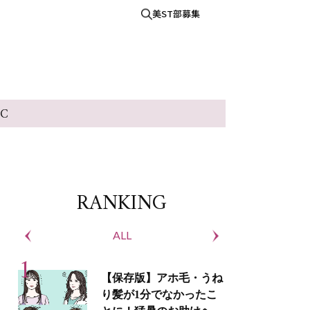
美ST部募集
IC
RANKING
ALL
S
【保存版】アホ毛・うね
り髪が1分でなかったこ