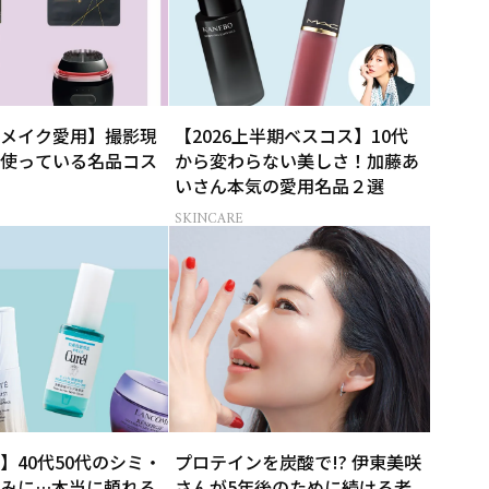
メイク愛用】撮影現
【2026上半期ベスコス】10代
使っている名品コス
から変わらない美しさ！加藤あ
いさん本気の愛用名品２選
SKINCARE
】40代50代のシミ・
プロテインを炭酸で!? 伊東美咲
みに…本当に頼れる
さんが5年後のために続ける老