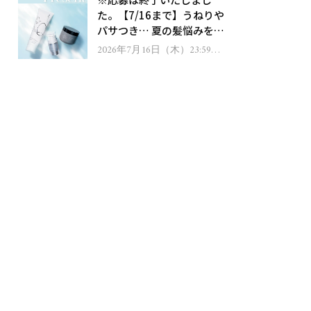
ゼント！
た。【7/16まで】うねりや
パサつき… 夏の髪悩みを解
消するヘアケアアイテムを
2026年7月16日（木）23:59ま
で
13名様にプレゼント！