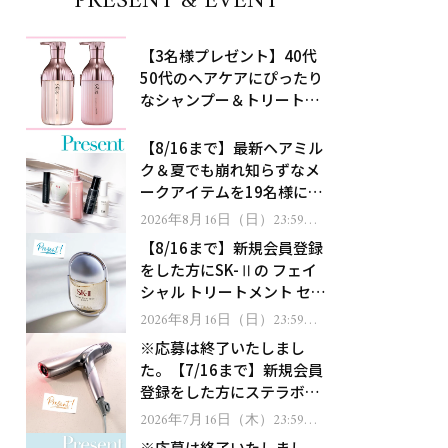
PRESENT & EVENT
【3名様プレゼント】40代
50代のヘアケアにぴったり
なシャンプー＆トリートメ
ントで、うねり悩みに対
処！
【8/16まで】最新ヘアミル
ク＆夏でも崩れ知らずなメ
ークアイテムを19名様にプ
レゼント！
2026年8月16日（日）23:59ま
で
【8/16まで】新規会員登録
をした方にSK-Ⅱの フェイ
シャル トリートメント セラ
ムをプレゼント！
2026年8月16日（日）23:59ま
で
※応募は終了いたしまし
た。【7/16まで】新規会員
登録をした方にステラボー
テのシャインリバース ヘア
2026年7月16日（木）23:59ま
で
ドライヤー ジュエルをプレ
※応募は終了いたしまし