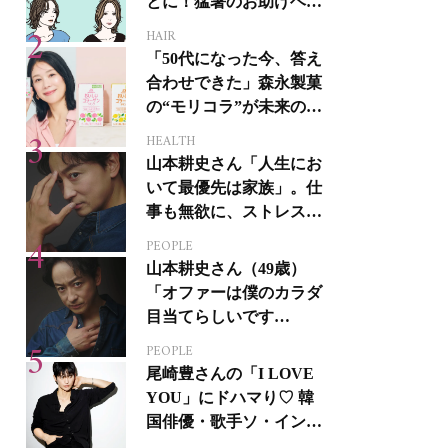
とに！猛暑のお助けヘア
アイテム16選
HAIR
「50代になった今、答え
合わせできた」森永製菓
の“モリコラ”が未来のキ
レイを連れてくる！
HEALTH
山本耕史さん「人生にお
いて最優先は家族」。仕
事も無欲に、ストレスを
溜めない生き方
PEOPLE
山本耕史さん（49歳）
「オファーは僕のカラダ
目当てらしいです
（笑）」全編英語ミュー
PEOPLE
ジカルへの挑戦
尾崎豊さんの「I LOVE
YOU」にドハマり♡ 韓
国俳優・歌手ソ・イング
クさんの音楽がすべての