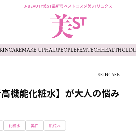
J-BEAUTY
美ST最新号
ベストコスメ
美STリュクス
KINCARE
MAKE UP
HAIR
PEOPLE
FEMTECH
HEALTH
CLIN
SKINCARE
新高機能化粧水】が大人の悩み
化粧水
美白
肌荒れ