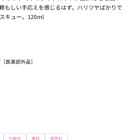
頼もしい手応えを感じるはず。ハリツヤばかりで
キュー。120ml
プ［医薬部外品］
化粧水
美白
肌荒れ