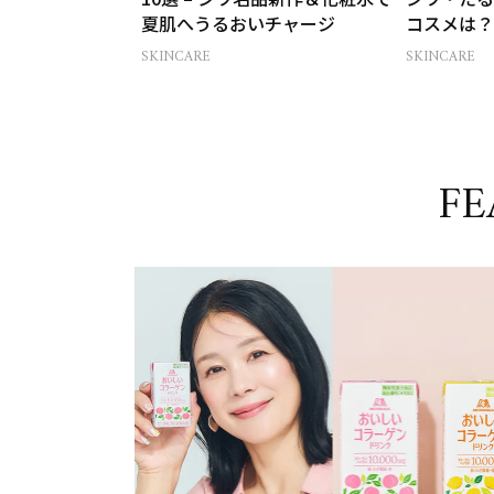
夏肌へうるおいチャージ
コスメは？
ケア21選
SKINCARE
SKINCARE
FE