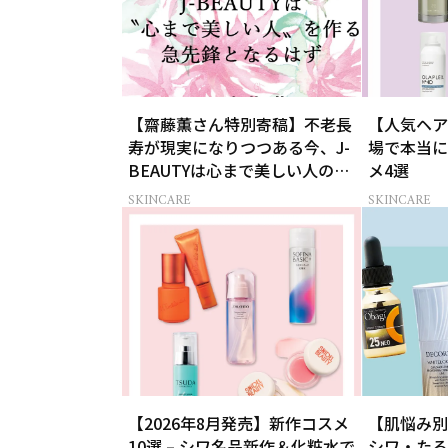
【齋藤薫さん特別寄稿】不老長
【人気ヘア
寿が現実になりつつある今、J-
場で本当に
BEAUTYは心まで美しい人の急
メ4選
先鋒になるはず
SKINCARE
SKINCARE
【2026年8月発売】新作コスメ
【肌悩み別
10選 – シワ名品新作＆化粧水で
シワ・たる