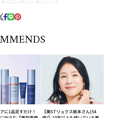
OMMENDS
アに1品足すだけ！
【美STリュクス紙本さん(54
に仕込む【美容医療
歳)】10年以上も続いている美