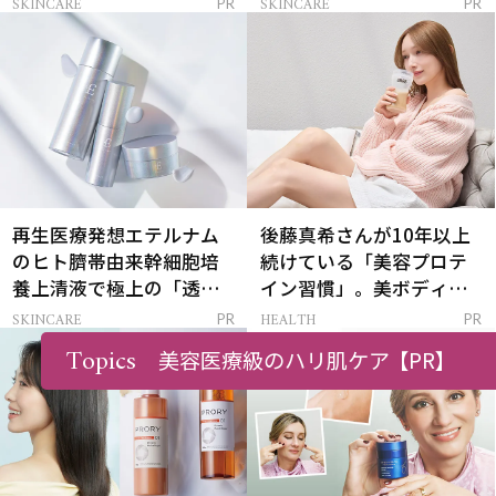
SKINCARE
SKINCARE
PR
PR
再生医療発想エテルナム
後藤真希さんが10年以上
のヒト臍帯由来幹細胞培
続けている「美容プロテ
養上清液で極上の「透明
イン習慣」。美ボディを
感ハリ肌」へ
支える朝ルーティンと
SKINCARE
HEALTH
PR
PR
は？
Topics
美容医療級のハリ肌ケア
【PR】