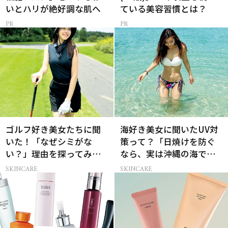
いとハリが絶好調な肌へ
ている美容習慣とは？
ゴルフ好き美女たちに聞
海好き美女に聞いたUV対
いた！「なぜシミがな
策って？「日焼けを防ぐ
い？」理由を探ってみた
なら、実は沖縄の海で
ら…
も…」
SKINCARE
SKINCARE