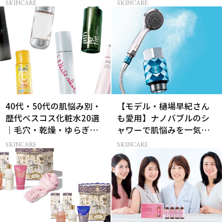
感ハリ肌」へ
テの名品中の名品とは？
SKINCARE
SKINCARE
40代・50代の肌悩み別・
【モデル・樋場早紀さん
歴代ベスコス化粧水20選
も愛用】ナノバブルのシ
｜毛穴・乾燥・ゆらぎな
ャワーで肌悩みを一気に
ど
解決
SKINCARE
SKINCARE