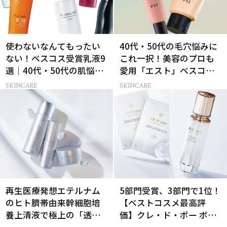
使わないなんてもったい
40代・50代の毛穴悩みに
ない！ベスコス受賞乳液9
これ一択！美容のプロも
選｜40代・50代の肌悩み
愛用「エスト」ベスコス
別まとめ
受賞コスメ
SKINCARE
SKINCARE
再生医療発想エテルナム
5部門受賞、3部門で1位！
のヒト臍帯由来幹細胞培
【ベストコスメ最高評
養上清液で極上の「透明
価】クレ・ド・ポー ボー