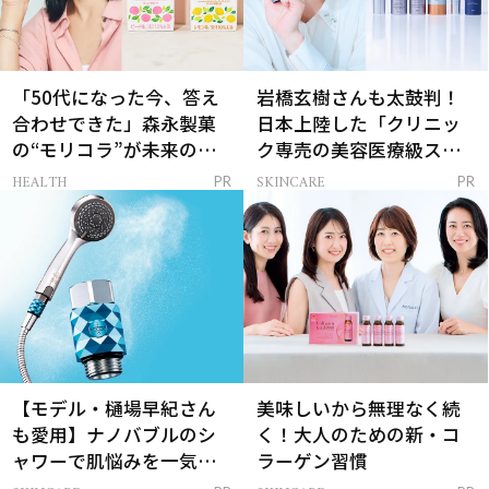
「50代になった今、答え
岩橋玄樹さんも太鼓判！
合わせできた」森永製菓
日本上陸した「クリニッ
の“モリコラ”が未来のキ
ク専売の美容医療級スキ
レイを連れてくる！
ンケア」
HEALTH
SKINCARE
PR
PR
【モデル・樋場早紀さん
美味しいから無理なく続
も愛用】ナノバブルのシ
く！大人のための新・コ
ャワーで肌悩みを一気に
ラーゲン習慣
解決