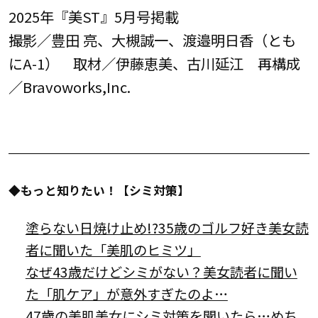
2025年『美ST』5月号掲載
撮影／豊田 亮、大槻誠一、渡邉明日香（とも
にA-1） 取材／伊藤恵美、古川延江 再構成
／Bravoworks,Inc.
◆もっと知りたい！【シミ対策】
塗らない日焼け止め!?35歳のゴルフ好き美女読
者に聞いた「美肌のヒミツ」
なぜ43歳だけどシミがない？美女読者に聞い
た「肌ケア」が意外すぎたのよ…
47歳の美肌美女にシミ対策を聞いたら…めち