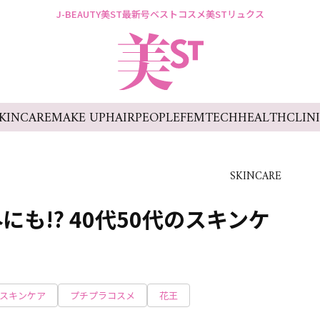
J-BEAUTY
美ST最新号
ベストコスメ
美STリュクス
KINCARE
MAKE UP
HAIR
PEOPLE
FEMTECH
HEALTH
CLIN
SKINCARE
も!? 40代50代のスキンケ
スキンケア
プチプラコスメ
花王