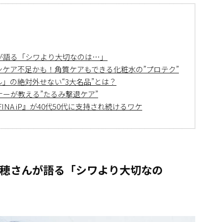
んが語る「シワより大切なのは…」
ンケア不足かも！角質ケアもできる化粧水の”プロテク”
」の絶対外せない“3大名品”とは？
ナーが教える”たるみ撃退ケア”
NA iP』が40代50代に支持され続けるワケ
里穂さんが語る「シワより大切なの