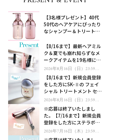
PRESENT & EVENT
【3名様プレゼント】40代
50代のヘアケアにぴったり
なシャンプー＆トリートメ
ントで、うねり悩みに対
処！
【8/16まで】最新ヘアミル
ク＆夏でも崩れ知らずなメ
ークアイテムを19名様にプ
レゼント！
2026年8月16日（日）23:59ま
で
【8/16まで】新規会員登録
をした方にSK-Ⅱの フェイ
シャル トリートメント セラ
ムをプレゼント！
2026年8月16日（日）23:59ま
で
※応募は終了いたしまし
た。【7/16まで】新規会員
登録をした方にステラボー
テのシャインリバース ヘア
2026年7月16日（木）23:59ま
で
ドライヤー ジュエルをプレ
※応募は終了いたしまし