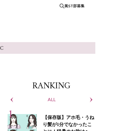
美ST部募集
IC
RANKING
ALL
S
【保存版】アホ毛・うね
り髪が1分でなかったこ