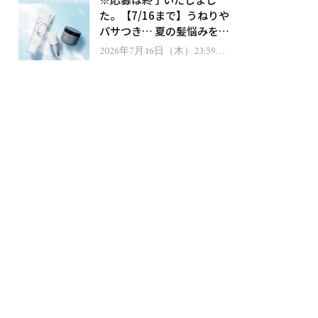
ゼント！
た。【7/16まで】うねりや
パサつき… 夏の髪悩みを解
消するヘアケアアイテムを
2026年7月16日（木）23:59ま
で
13名様にプレゼント！