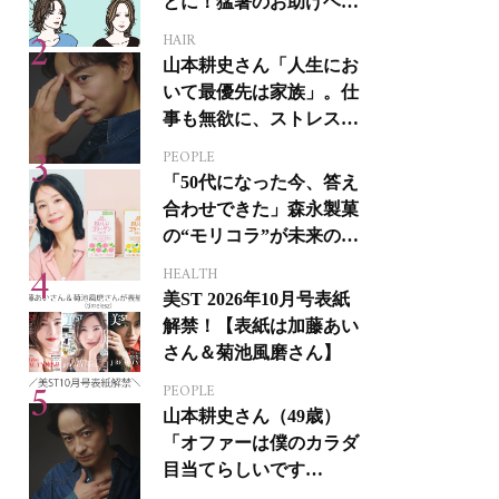
とに！猛暑のお助けヘア
アイテム16選
HAIR
山本耕史さん「人生にお
いて最優先は家族」。仕
事も無欲に、ストレスを
溜めない生き方
PEOPLE
「50代になった今、答え
合わせできた」森永製菓
の“モリコラ”が未来のキ
レイを連れてくる！
HEALTH
美ST 2026年10月号表紙
解禁！【表紙は加藤あい
さん＆菊池風磨さん】
PEOPLE
山本耕史さん（49歳）
「オファーは僕のカラダ
目当てらしいです
（笑）」全編英語ミュー