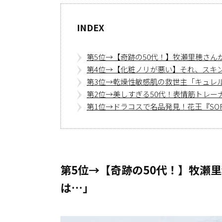
INDEX
第5位→【奇跡の50代！】牧瀬里穂さ
第4位→【化粧ノリが悪い】それ、スキ
第3位→乾燥性敏感肌の救世主「キュレル
第2位→美しすぎる50代！表情筋トレー
第1位→ドラコスで名品発見！花王『SOFI
第5位→【奇跡の50代！】牧瀬
は…」