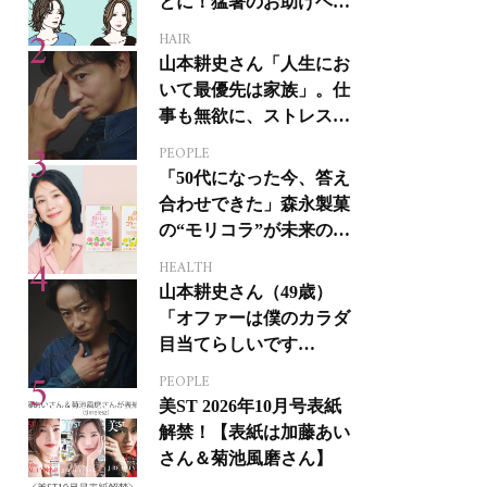
とに！猛暑のお助けヘア
アイテム16選
HAIR
山本耕史さん「人生にお
いて最優先は家族」。仕
事も無欲に、ストレスを
溜めない生き方
PEOPLE
「50代になった今、答え
合わせできた」森永製菓
の“モリコラ”が未来のキ
レイを連れてくる！
HEALTH
山本耕史さん（49歳）
「オファーは僕のカラダ
目当てらしいです
（笑）」全編英語ミュー
PEOPLE
ジカルへの挑戦
美ST 2026年10月号表紙
解禁！【表紙は加藤あい
さん＆菊池風磨さん】