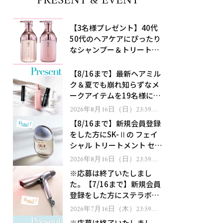
PRESENT & EVENT
【3名様プレゼント】40代
50代のヘアケアにぴったり
なシャンプー＆トリートメ
ントで、うねり悩みに対
処！
【8/16まで】最新ヘアミル
ク＆夏でも崩れ知らずなメ
ークアイテムを19名様にプ
レゼント！
2026年8月16日（日）23:59ま
で
【8/16まで】新規会員登録
をした方にSK-Ⅱの フェイ
シャル トリートメント セラ
ムをプレゼント！
2026年8月16日（日）23:59ま
で
※応募は終了いたしまし
た。【7/16まで】新規会員
登録をした方にステラボー
テのシャインリバース ヘア
2026年7月16日（木）23:59ま
で
ドライヤー ジュエルをプレ
※応募は終了いたしまし