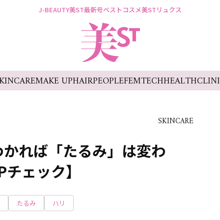
J-BEAUTY
美ST最新号
ベストコスメ
美STリュクス
KINCARE
MAKE UP
HAIR
PEOPLE
FEMTECH
HEALTH
CLIN
SKINCARE
わかれば「たるみ」は変わ
EPチェック】
たるみ
ハリ