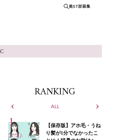
美ST部募集
IC
RANKING
ALL
S
【保存版】アホ毛・うね
り髪が1分でなかったこ