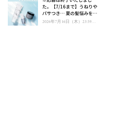
ゼント！
た。【7/16まで】うねりや
パサつき… 夏の髪悩みを解
消するヘアケアアイテムを
2026年7月16日（木）23:59ま
で
13名様にプレゼント！