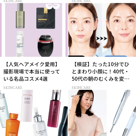
SKINCARE
SKINCARE
【人気ヘアメイク愛用】
【検証】たった10分でひ
撮影現場で本当に使って
とまわり小顔に！40代・
いる名品コスメ4選
50代の朝のむくみを変え
る「ながら美顔器」
SKINCARE
SKINCARE