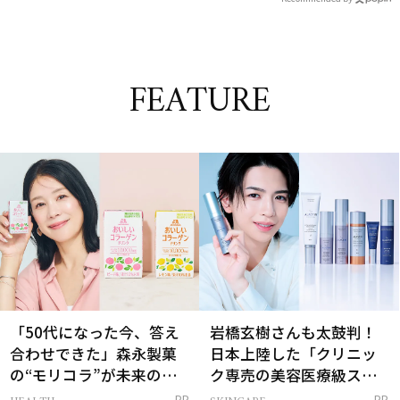
FEATURE
「50代になった今、答え
岩橋玄樹さんも太鼓判！
合わせできた」森永製菓
日本上陸した「クリニッ
の“モリコラ”が未来のキ
ク専売の美容医療級スキ
レイを連れてくる！
ンケア」