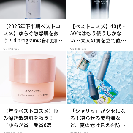
【2025年下半期ベストコ
【ベストコスメ】40代・
スメ】ゆらぐ敏感肌を救
50代はもう使うしかな
う！d programの部門別受
い…大人の肌を立て直す
賞アイテム紹介！
「LANCÔME」部門別受
SKINCARE
SKINCARE
賞アイテム
【年間ベストコスメ】悩
「シャリッ」がクセにな
み深き敏感肌を救う！
る！凍らせる美容液な
「ゆらぎ賞」受賞6選
ど、夏の老け見えを防ぐ
冷感コスメ