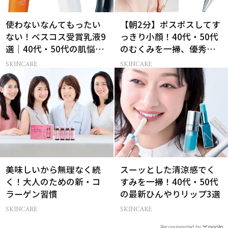
使わないなんてもったい
【朝2分】ポスポスしてす
ない！ベスコス受賞乳液9
っきり小顔！40代・50代
選｜40代・50代の肌悩み
のむくみを一掃、優秀ペ
別まとめ
ン型美顔器2選
SKINCARE
SKINCARE
美味しいから無理なく続
スーッとした清涼感でく
く！大人のための新・コ
すみを一掃！40代・50代
ラーゲン習慣
の最新ひんやりリップ3選
SKINCARE
SKINCARE
Recommended by