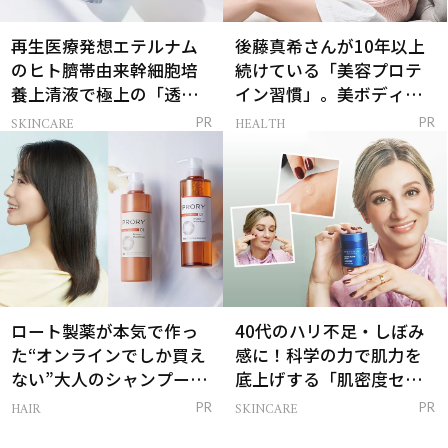
再生医療発想エテルナム
後藤真希さんが10年以上
のヒト臍帯由来幹細胞培
続けている「美容プロテ
養上清液で極上の「透明
イン習慣」。美ボディを
感ハリ肌」へ
支える朝ルーティンと
SKINCARE
HEALTH
PR
PR
は？
ロート製薬が本気で作っ
40代のハリ不足・しぼみ
た“オンラインでしか買え
感に！科学の力で肌力を
ない”大人のシャンプー＆
底上げする「肌密度セラ
トリートメントって？
ム」
HAIR
SKINCARE
PR
PR