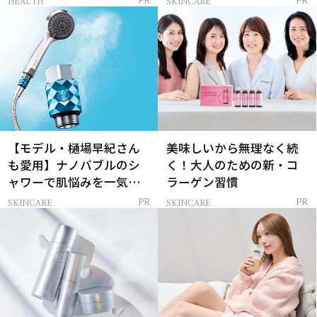
HEALTH
SKINCARE
PR
PR
【モデル・樋場早紀さん
美味しいから無理なく続
も愛用】ナノバブルのシ
く！大人のための新・コ
ャワーで肌悩みを一気に
ラーゲン習慣
解決
SKINCARE
SKINCARE
PR
PR