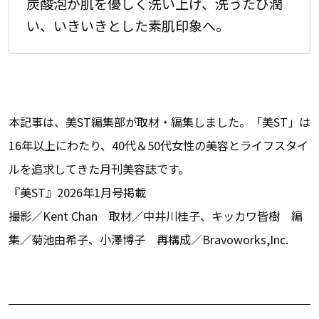
炭酸泡が肌を優しく洗い上げ、洗うたび潤
い、いきいきとした素肌印象へ。
本記事は、美ST編集部が取材・編集しました。「美ST」は
16年以上にわたり、40代＆50代女性の美容とライフスタイ
ルを追求してきた月刊美容誌です。
『美ST』2026年1月号掲載
撮影／Kent Chan 取材／中井川桂子、キッカワ皆樹 編
集／菊池由希子、小澤博子 再構成／Bravoworks,Inc.