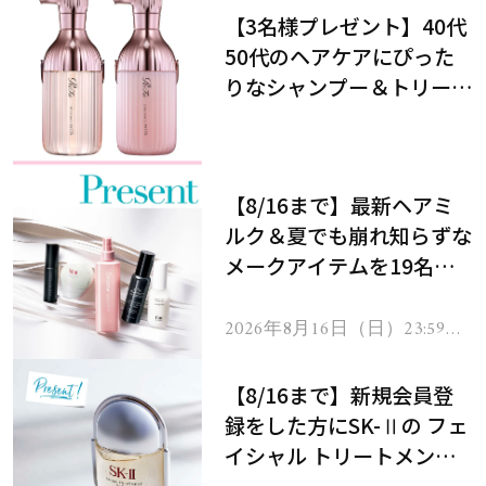
【3名様プレゼント】40代
50代のヘアケアにぴった
りなシャンプー＆トリート
メントで、うねり悩みに対
処！
【8/16まで】最新ヘアミ
ルク＆夏でも崩れ知らずな
メークアイテムを19名様
にプレゼント！
2026年8月16日（日）23:59ま
で
【8/16まで】新規会員登
録をした方にSK-Ⅱの フェ
イシャル トリートメント
セラムをプレゼント！