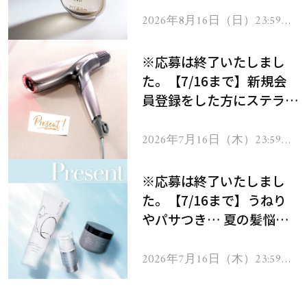
2026年8月16日（日）23:59ま
で
※応募は終了いたしまし
た。【7/16まで】新規会
員登録をした方にステラボ
ーテのシャインリバース
ヘアドライヤー ジュエル
2026年7月16日（木）23:59ま
で
をプレゼント！
※応募は終了いたしまし
た。【7/16まで】うねり
やパサつき… 夏の髪悩み
を解消するヘアケアアイテ
ムを13名様にプレゼン
2026年7月16日（木）23:59ま
で
ト！