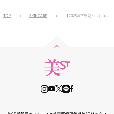
TOP
SKINCARE
【2025年下半期ベストコスメ】大人の敏感肌の頼れる味方！「Curél」の部門別受賞アイテムをご紹介
美ST最新号
ベストコスメ
美容医療
更年期
美STリュクス