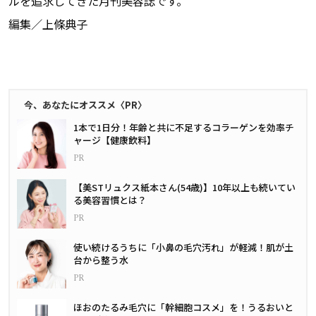
ルを追求してきた月刊美容誌です。
編集／上條典子
今、あなたにオススメ〈PR〉
1本で1日分！年齢と共に不足するコラーゲンを効率チ
ャージ【健康飲料】
【美STリュクス紙本さん(54歳)】10年以上も続いてい
る美容習慣とは？
使い続けるうちに「小鼻の毛穴汚れ」が軽減！肌が土
台から整う水
ほおのたるみ毛穴に「幹細胞コスメ」を！うるおいと