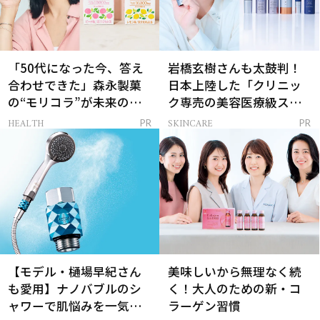
「50代になった今、答え
岩橋玄樹さんも太鼓判！
合わせできた」森永製菓
日本上陸した「クリニッ
の“モリコラ”が未来のキ
ク専売の美容医療級スキ
レイを連れてくる！
ンケア」
HEALTH
SKINCARE
PR
PR
【モデル・樋場早紀さん
美味しいから無理なく続
も愛用】ナノバブルのシ
く！大人のための新・コ
ャワーで肌悩みを一気に
ラーゲン習慣