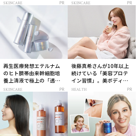
解決
SKINCARE
SKINCARE
PR
PR
再生医療発想エテルナム
後藤真希さんが10年以上
のヒト臍帯由来幹細胞培
続けている「美容プロテ
養上清液で極上の「透明
イン習慣」。美ボディを
感ハリ肌」へ
支える朝ルーティンと
SKINCARE
HEALTH
PR
PR
は？