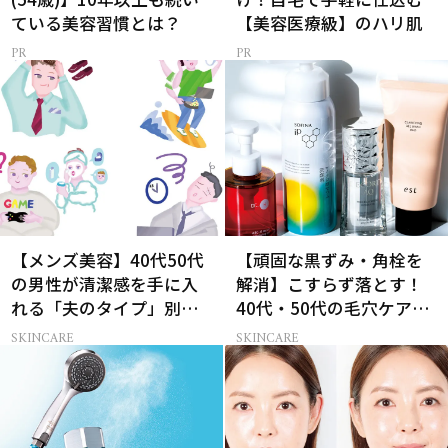
ている美容習慣とは？
【美容医療級】のハリ肌
【メンズ美容】40代50代
【頑固な黒ずみ・角栓を
の男性が清潔感を手に入
解消】こすらず落とす！
れる「夫のタイプ」別ス
40代・50代の毛穴ケア4
キンケア術
選
SKINCARE
SKINCARE