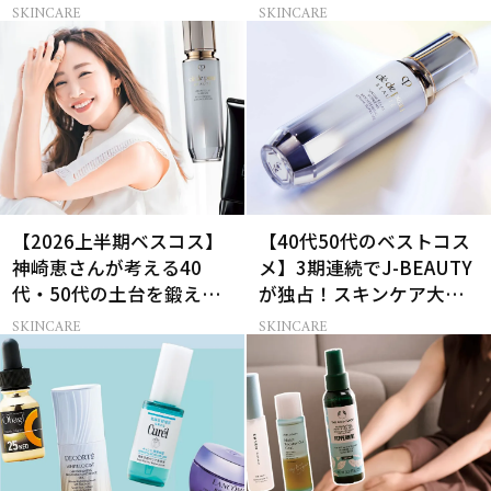
ど
SKINCARE
SKINCARE
【2026上半期ベスコス】
【40代50代のベストコス
神崎恵さんが考える40
メ】3期連続でJ-BEAUTY
代・50代の土台を鍛える
が独占！スキンケア大賞
肌投資名品
受賞コスメ9選
SKINCARE
SKINCARE