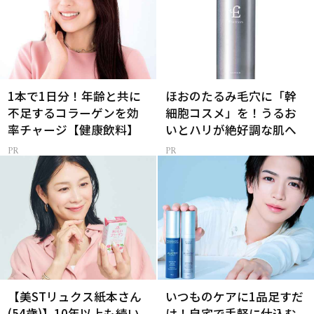
1本で1日分！年齢と共に
ほおのたるみ毛穴に「幹
不足するコラーゲンを効
細胞コスメ」を！うるお
率チャージ【健康飲料】
いとハリが絶好調な肌へ
【美STリュクス紙本さん
いつものケアに1品足すだ
(54歳)】10年以上も続い
け！自宅で手軽に仕込む