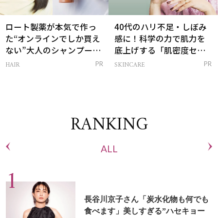
ロート製薬が本気で作っ
40代のハリ不足・しぼみ
た“オンラインでしか買え
感に！科学の力で肌力を
ない”大人のシャンプー＆
底上げする「肌密度セラ
トリートメントって？
ム」
HAIR
SKINCARE
PR
PR
RANKING
ALL
長谷川京子さん「炭水化物も何でも
食べます」美しすぎる”ハセキョー