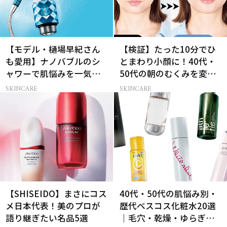
【モデル・樋場早紀さん
【検証】たった10分でひ
も愛用】ナノバブルのシ
とまわり小顔に！40代・
ャワーで肌悩みを一気に
50代の朝のむくみを変え
解決
る「ながら美顔器」
SKINCARE
SKINCARE
【SHISEIDO】まさにコス
40代・50代の肌悩み別・
メ日本代表！美のプロが
歴代ベスコス化粧水20選
語り継ぎたい名品5選
｜毛穴・乾燥・ゆらぎな