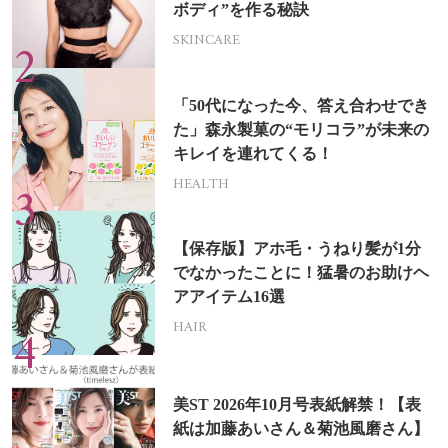
ボディ”を作る秘訣
SKINCARE
「50代になった今、答え合わせでき
た」森永製菓の“モリコラ”が未来の
キレイを連れてくる！
HEALTH
【保存版】アホ毛・うねり髪が1分
でなかったことに！猛暑のお助けヘ
アアイテム16選
HAIR
美ST 2026年10月号表紙解禁！【表
紙は加藤あいさん＆菊池風磨さん】