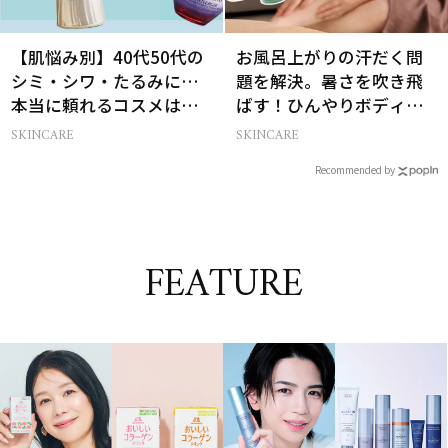
【肌悩み別】40代50代の
お風呂上がりの汗だく問
シミ・シワ・たるみに…
題を解決。暑さを吹き飛
本当に頼れるコスメは？
ばす！ひんやりボディケ
ベスコス受賞スキンケア
ア3選
SKINCARE
SKINCARE
21選
Recommended by
FEATURE