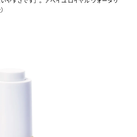
いやすさです」。アベイユ ロイヤル ウォータリ
ン
）