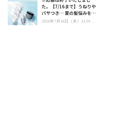
ゼント！
た。【7/16まで】うねりや
パサつき… 夏の髪悩みを解
消するヘアケアアイテムを
2026年7月16日（木）23:59ま
で
13名様にプレゼント！