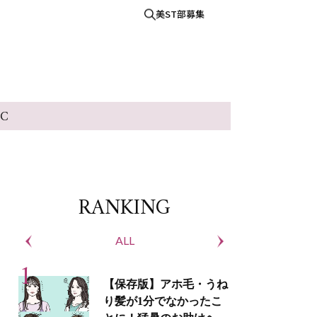
美ST部募集
IC
RANKING
ALL
S
【保存版】アホ毛・うね
り髪が1分でなかったこ