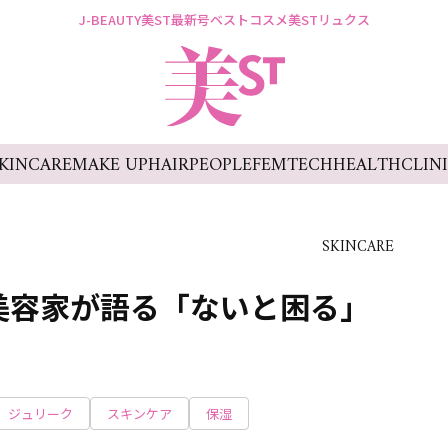
J-BEAUTY
美ST最新号
ベストコスメ
美STリュクス
KINCARE
MAKE UP
HAIR
PEOPLE
FEMTECH
HEALTH
CLIN
SKINCARE
美容家が語る「ないと困る」
ジュリーク
スキンケア
保湿