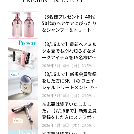
PRESENT & EVENT
【3名様プレゼント】40代
50代のヘアケアにぴったり
なシャンプー＆トリートメ
ントで、うねり悩みに対
処！
【8/16まで】最新ヘアミル
ク＆夏でも崩れ知らずなメ
ークアイテムを19名様にプ
レゼント！
2026年8月16日（日）23:59ま
で
【8/16まで】新規会員登録
をした方にSK-Ⅱの フェイ
シャル トリートメント セラ
ムをプレゼント！
2026年8月16日（日）23:59ま
で
※応募は終了いたしまし
た。【7/16まで】新規会員
登録をした方にステラボー
テのシャインリバース ヘア
2026年7月16日（木）23:59ま
で
ドライヤー ジュエルをプレ
※応募は終了いたしまし