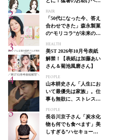
とに！猛暑のお助けヘア
アイテム16選
HAIR
「50代になった今、答え
合わせできた」森永製菓
の“モリコラ”が未来のキ
レイを連れてくる！
HEALTH
美ST 2026年10月号表紙
解禁！【表紙は加藤あい
さん＆菊池風磨さん】
PEOPLE
山本耕史さん「人生にお
いて最優先は家族」。仕
事も無欲に、ストレスを
溜めない生き方
PEOPLE
長谷川京子さん「炭水化
物も何でも食べます」美
しすぎる”ハセキョーボ
ディ”を作る秘訣