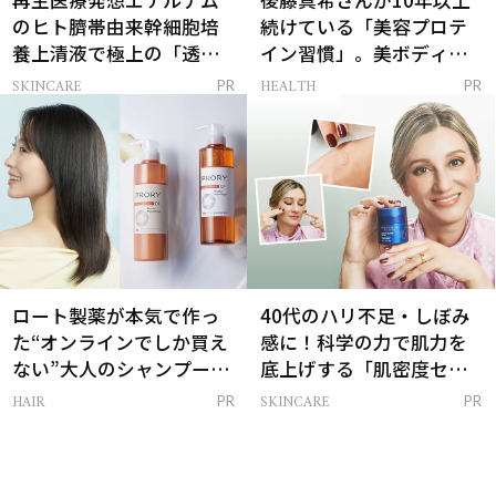
再生医療発想エテルナム
後藤真希さんが10年以上
のヒト臍帯由来幹細胞培
続けている「美容プロテ
養上清液で極上の「透明
イン習慣」。美ボディを
感ハリ肌」へ
支える朝ルーティンと
SKINCARE
HEALTH
PR
PR
は？
ロート製薬が本気で作っ
40代のハリ不足・しぼみ
た“オンラインでしか買え
感に！科学の力で肌力を
ない”大人のシャンプー＆
底上げする「肌密度セラ
トリートメントって？
ム」
HAIR
SKINCARE
PR
PR