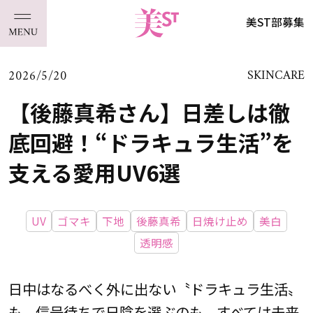
美ST部募集
2026/5/20
SKINCARE
【後藤真希さん】日差しは徹
底回避！“ドラキュラ生活”を
支える愛用UV6選
UV
ゴマキ
下地
後藤真希
日焼け止め
美白
透明感
日中はなるべく外に出ない〝ドラキュラ生活〟
も、信号待ちで日陰を選ぶのも、すべては未来