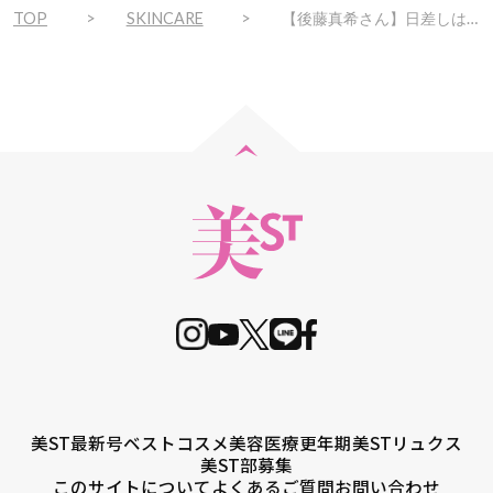
TOP
SKINCARE
【後藤真希さん】日差しは徹底回避！“ドラキュラ生活”を支える愛用UV6選
美ST最新号
ベストコスメ
美容医療
更年期
美STリュクス
美ST部募集
このサイトについて
よくあるご質問
お問い合わせ