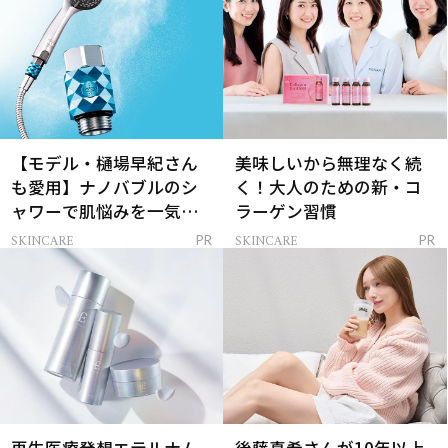
【モデル・樋場早紀さん
美味しいから無理なく続
も愛用】ナノバブルのシ
く！大人のための新・コ
ャワーで肌悩みを一気に
ラーゲン習慣
解決
SKINCARE
SKINCARE
PR
PR