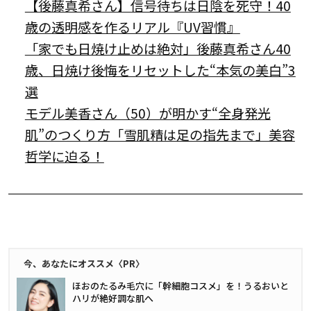
【後藤真希さん】信号待ちは日陰を死守！40
歳の透明感を作るリアル『UV習慣』
「家でも日焼け止めは絶対」後藤真希さん40
歳、日焼け後悔をリセットした“本気の美白”3
選
モデル美香さん（50）が明かす“全身発光
肌”のつくり方「雪肌精は足の指先まで」美容
哲学に迫る！
今、あなたにオススメ〈PR〉
ほおのたるみ毛穴に「幹細胞コスメ」を！うるおいと
ハリが絶好調な肌へ