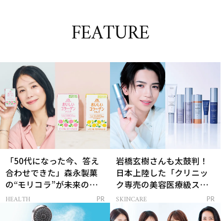
FEATURE
「50代になった今、答え
岩橋玄樹さんも太鼓判！
合わせできた」森永製菓
日本上陸した「クリニッ
の“モリコラ”が未来のキ
ク専売の美容医療級スキ
レイを連れてくる！
ンケア」
HEALTH
SKINCARE
PR
PR