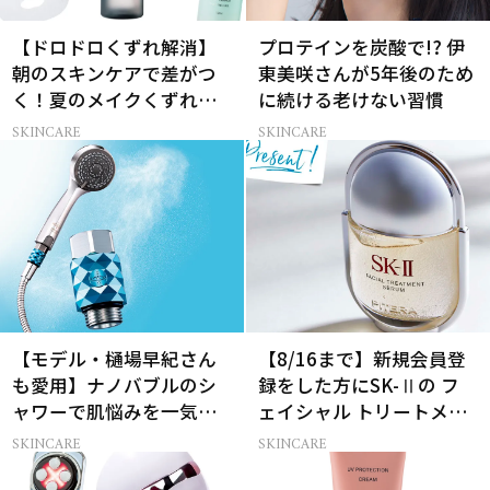
【ドロドロくずれ解消】
プロテインを炭酸で!? 伊
朝のスキンケアで差がつ
東美咲さんが5年後のため
く！夏のメイクくずれ防
に続ける老けない習慣
止術
SKINCARE
SKINCARE
【モデル・樋場早紀さん
【8/16まで】新規会員登
も愛用】ナノバブルのシ
録をした方にSK-Ⅱの フ
ャワーで肌悩みを一気に
ェイシャル トリートメン
解決
ト セラムをプレゼント！
SKINCARE
SKINCARE