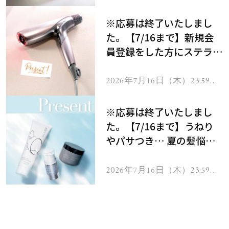
で
※応募は終了いたしまし
た。【7/16まで】新規会
員登録をした方にステラボ
ーテのシャインリバース
ヘアドライヤー ジュエル
2026年7月16日（木）23:59ま
で
をプレゼント！
※応募は終了いたしまし
た。【7/16まで】うねり
やパサつき… 夏の髪悩み
を解消するヘアケアアイテ
ムを13名様にプレゼン
2026年7月16日（木）23:59ま
で
ト！