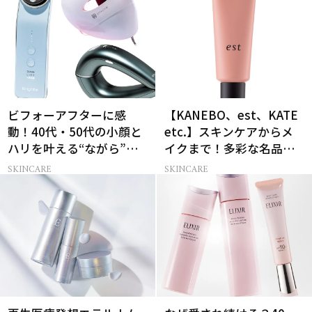
ビフォーアフターに感
【KANEBO、est、KATE
動！40代・50代の小顔と
etc.】スキンケアからメ
ハリを叶える“ながら”美
イクまで！多彩な名品が
顔器3選
揃う「花王グループ」の
SKINCARE
SKINCARE
ベスコス受賞12選