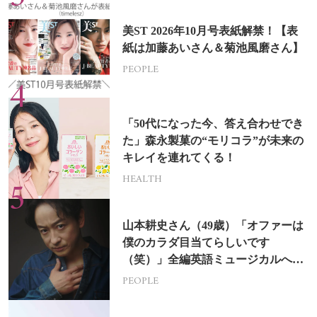
美ST 2026年10月号表紙解禁！【表
紙は加藤あいさん＆菊池風磨さん】
PEOPLE
「50代になった今、答え合わせでき
た」森永製菓の“モリコラ”が未来の
キレイを連れてくる！
HEALTH
山本耕史さん（49歳）「オファーは
僕のカラダ目当てらしいです
（笑）」全編英語ミュージカルへの
挑戦
PEOPLE