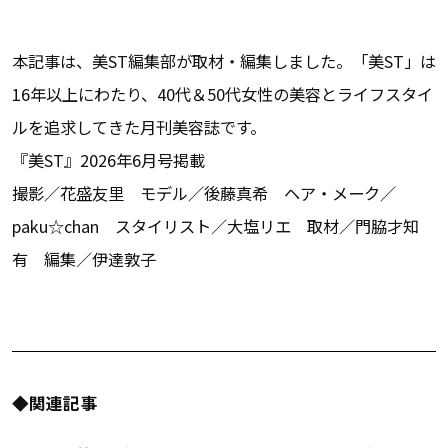
本記事は、美ST編集部が取材・編集しました。「美ST」は
16年以上にわたり、40代＆50代女性の美容とライフスタイ
ルを追求してきた月刊美容誌です。
『美ST』2026年6月号掲載
撮影／花盛友里 モデル／後藤真希 ヘア・メーク／
paku☆chan スタイリスト／大塩リエ 取材／門脇才知
有 編集／伊達敦子
◆関連記事