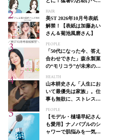
とに！猛暑のお助けヘア
アイテム16選
HAIR
美ST 2026年10月号表紙
解禁！【表紙は加藤あい
さん＆菊池風磨さん】
PEOPLE
「50代になった今、答え
合わせできた」森永製菓
の“モリコラ”が未来のキ
レイを連れてくる！
HEALTH
山本耕史さん「人生にお
いて最優先は家族」。仕
事も無欲に、ストレスを
溜めない生き方
PEOPLE
【モデル・樋場早紀さん
も愛用】ナノバブルのシ
ャワーで肌悩みを一気に
解決