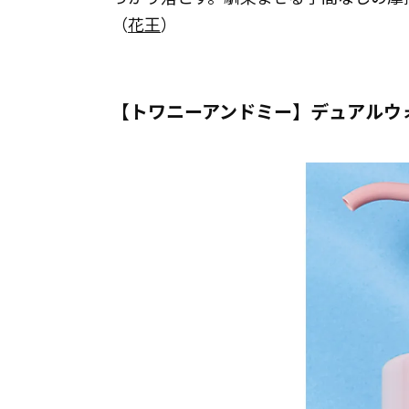
（
花王
）
【トワニーアンドミー】デュアルウ