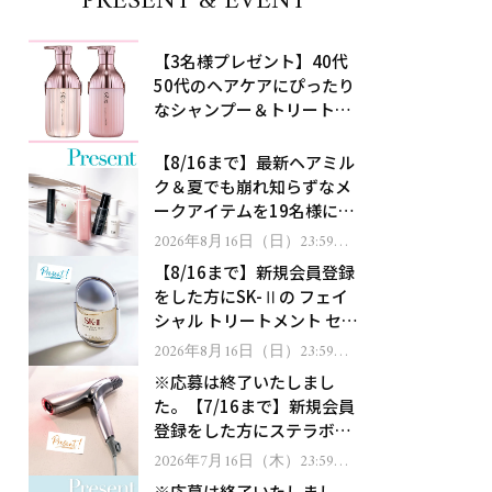
PRESENT & EVENT
【3名様プレゼント】40代
50代のヘアケアにぴったり
なシャンプー＆トリートメ
ントで、うねり悩みに対
処！
【8/16まで】最新ヘアミル
ク＆夏でも崩れ知らずなメ
ークアイテムを19名様にプ
レゼント！
2026年8月16日（日）23:59ま
で
【8/16まで】新規会員登録
をした方にSK-Ⅱの フェイ
シャル トリートメント セラ
ムをプレゼント！
2026年8月16日（日）23:59ま
で
※応募は終了いたしまし
た。【7/16まで】新規会員
登録をした方にステラボー
テのシャインリバース ヘア
2026年7月16日（木）23:59ま
で
ドライヤー ジュエルをプレ
※応募は終了いたしまし