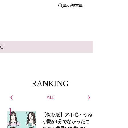
美ST部募集
IC
RANKING
ALL
S
【保存版】アホ毛・うね
り髪が1分でなかったこ