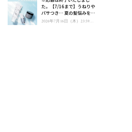
ゼント！
た。【7/16まで】うねりや
パサつき… 夏の髪悩みを解
消するヘアケアアイテムを
2026年7月16日（木）23:59ま
で
13名様にプレゼント！