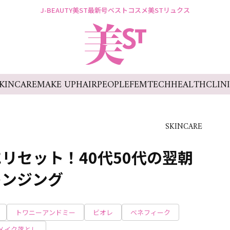
J-BEAUTY
美ST最新号
ベストコスメ
美STリュクス
KINCARE
MAKE UP
HAIR
PEOPLE
FEMTECH
HEALTH
CLIN
SKINCARE
リセット！40代50代の翌朝
レンジング
トワニーアンドミー
ビオレ
ベネフィーク
メイク落とし