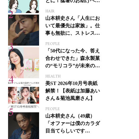
とに！猛暑のお助けヘア
アイテム16選
HAIR
山本耕史さん「人生にお
いて最優先は家族」。仕
事も無欲に、ストレスを
溜めない生き方
PEOPLE
「50代になった今、答え
合わせできた」森永製菓
の“モリコラ”が未来のキ
レイを連れてくる！
HEALTH
美ST 2026年10月号表紙
解禁！【表紙は加藤あい
さん＆菊池風磨さん】
PEOPLE
山本耕史さん（49歳）
「オファーは僕のカラダ
目当てらしいです
（笑）」全編英語ミュー