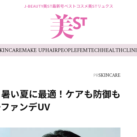
J-BEAUTY
美ST最新号
ベストコスメ
美STリュクス
KINCARE
MAKE UP
HAIR
PEOPLE
FEMTECH
HEALTH
CLIN
SKINCARE
PR
】暑い夏に最適！ケアも防御も
ファンデUV