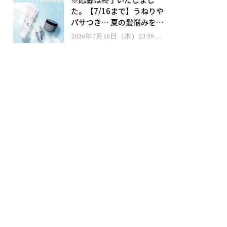
ゼント！
た。【7/16まで】うねりや
パサつき… 夏の髪悩みを解
消するヘアケアアイテムを
2026年7月16日（木）23:59ま
で
13名様にプレゼント！