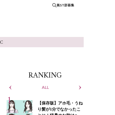
美ST部募集
IC
RANKING
ALL
S
【保存版】アホ毛・うね
り髪が1分でなかったこ