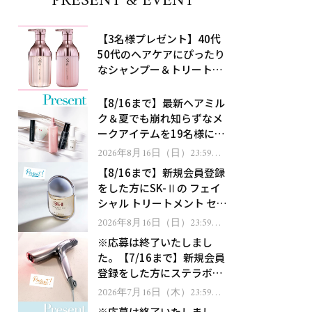
PRESENT & EVENT
【3名様プレゼント】40代
50代のヘアケアにぴったり
なシャンプー＆トリートメ
ントで、うねり悩みに対
処！
【8/16まで】最新ヘアミル
ク＆夏でも崩れ知らずなメ
ークアイテムを19名様にプ
レゼント！
2026年8月16日（日）23:59ま
で
【8/16まで】新規会員登録
をした方にSK-Ⅱの フェイ
シャル トリートメント セラ
ムをプレゼント！
2026年8月16日（日）23:59ま
で
※応募は終了いたしまし
た。【7/16まで】新規会員
登録をした方にステラボー
テのシャインリバース ヘア
2026年7月16日（木）23:59ま
で
ドライヤー ジュエルをプレ
※応募は終了いたしまし