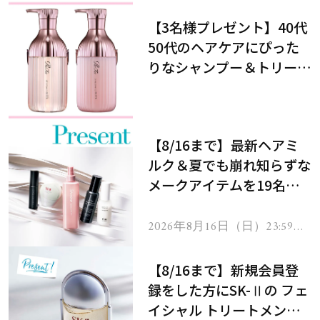
【3名様プレゼント】40代
50代のヘアケアにぴった
りなシャンプー＆トリート
メントで、うねり悩みに対
処！
【8/16まで】最新ヘアミ
ルク＆夏でも崩れ知らずな
メークアイテムを19名様
にプレゼント！
2026年8月16日（日）23:59ま
で
【8/16まで】新規会員登
録をした方にSK-Ⅱの フェ
イシャル トリートメント