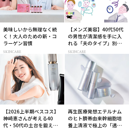
美味しいから無理なく続
【メンズ美容】40代50代
く！大人のための新・コ
の男性が清潔感を手に入
ラーゲン習慣
れる「夫のタイプ」別ス
キンケア術
SKINCARE
SKINCARE
【2026上半期ベスコス】
再生医療発想エテルナム
神崎恵さんが考える40
のヒト臍帯由来幹細胞培
代・50代の土台を鍛える
養上清液で極上の「透明