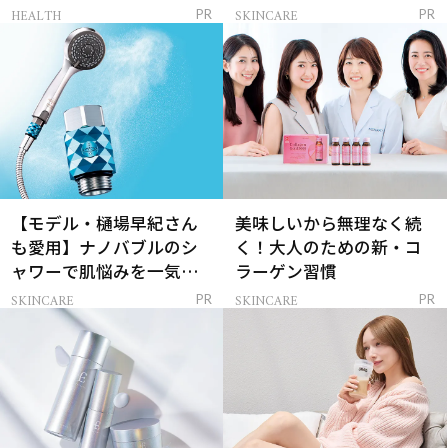
レイを連れてくる！
ンケア」
HEALTH
SKINCARE
PR
PR
【モデル・樋場早紀さん
美味しいから無理なく続
も愛用】ナノバブルのシ
く！大人のための新・コ
ャワーで肌悩みを一気に
ラーゲン習慣
解決
SKINCARE
SKINCARE
PR
PR