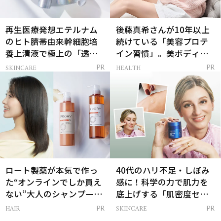
再生医療発想エテルナム
後藤真希さんが10年以上
のヒト臍帯由来幹細胞培
続けている「美容プロテ
養上清液で極上の「透明
イン習慣」。美ボディを
感ハリ肌」へ
支える朝ルーティンと
SKINCARE
HEALTH
PR
PR
は？
ロート製薬が本気で作っ
40代のハリ不足・しぼみ
た“オンラインでしか買え
感に！科学の力で肌力を
ない”大人のシャンプー＆
底上げする「肌密度セラ
トリートメントって？
ム」
HAIR
SKINCARE
PR
PR