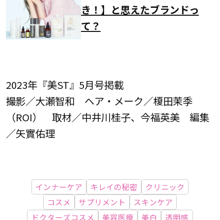
き！】と思えたブランドっ
て？
2023年『美ST』5月号掲載
撮影／大瀬智和 ヘア・メーク／榎田茉季
（ROI） 取材／中井川桂子、今福英美 編集
／矢實佑理
インナーケア
キレイの秘密
クリニック
コスメ
サプリメント
スキンケア
ドクターズコスメ
美容医療
美白
透明感