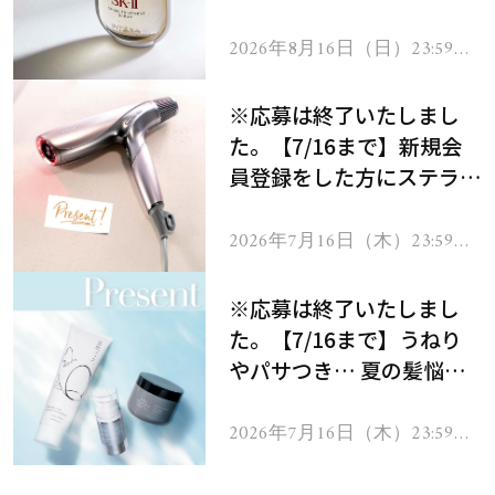
セラムをプレゼント！
2026年8月16日（日）23:59ま
で
※応募は終了いたしまし
た。【7/16まで】新規会
員登録をした方にステラボ
ーテのシャインリバース
ヘアドライヤー ジュエル
2026年7月16日（木）23:59ま
で
をプレゼント！
※応募は終了いたしまし
た。【7/16まで】うねり
やパサつき… 夏の髪悩み
を解消するヘアケアアイテ
ムを13名様にプレゼン
2026年7月16日（木）23:59ま
で
ト！