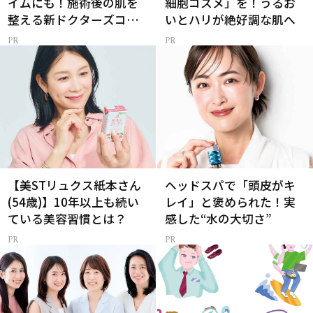
イムにも！施術後の肌を
細胞コスメ」を！うるお
整える新ドクターズコス
いとハリが絶好調な肌へ
メ
【美STリュクス紙本さん
ヘッドスパで「頭皮がキ
(54歳)】10年以上も続い
レイ」と褒められた！実
ている美容習慣とは？
感した“水の大切さ”