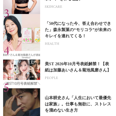
SKINCARE
「50代になった今、答え合わせでき
た」森永製菓の“モリコラ”が未来の
キレイを連れてくる！
HEALTH
美ST 2026年10月号表紙解禁！【表
紙は加藤あいさん＆菊池風磨さん】
PEOPLE
山本耕史さん「人生において最優先
は家族」。仕事も無欲に、ストレス
を溜めない生き方