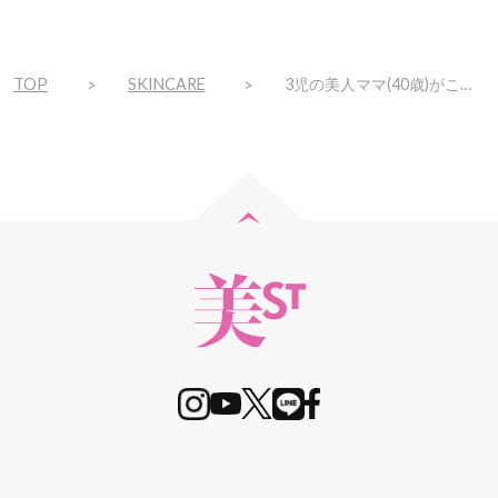
TOP
SKINCARE
3児の美人ママ(40歳)がここぞという日に使う「顔面輪郭形成パック」って？