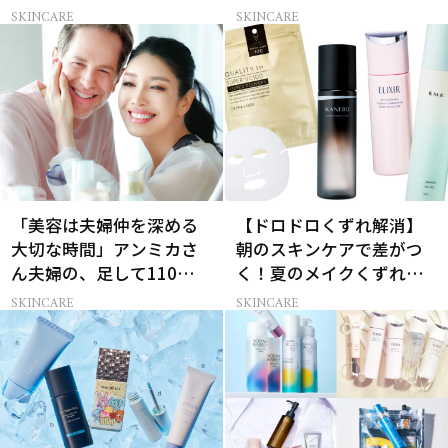
肌投資名品
感ハリ肌」へ
SKINCARE
SKINCARE
「美容は夫婦仲を深める
【ドロドロくずれ解消】
大切な時間」アンミカさ
朝のスキンケアで差がつ
ん夫婦の、足して110歳で
く！夏のメイクくずれ防
も”今の方が上向き肌”な
止術
SKINCARE
SKINCARE
理由