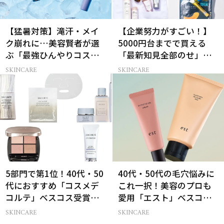
【猛暑対策】滝汗・メイ
【企業努力がすごい！】
ク崩れに…美容賢者が選
5000円台までで買える
ぶ「最強ひんやりコス
「最新知見全部のせ」ス
メ」26選
キンケア名品34選
SKINCARE
SKINCARE
5部門で第1位！40代・50
40代・50代の毛穴悩みに
代におすすめ「コスメデ
これ一択！美容のプロも
コルテ」ベスコス受賞名
愛用「エスト」ベスコス
品7選
受賞コスメ
SKINCARE
SKINCARE