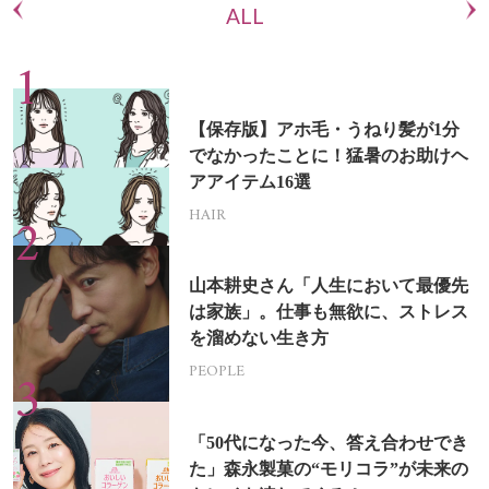
ALL
【保存版】アホ毛・うねり髪が1分
でなかったことに！猛暑のお助けヘ
アアイテム16選
HAIR
山本耕史さん「人生において最優先
は家族」。仕事も無欲に、ストレス
を溜めない生き方
PEOPLE
「50代になった今、答え合わせでき
た」森永製菓の“モリコラ”が未来の