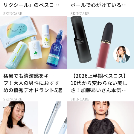
リクシール」のベスコス
ポールで心がけているこ
受賞名品3選
と
SKINCARE
SKINCARE
猛暑でも清潔感をキー
【2026上半期ベスコス】
プ！大人の男性におすす
10代から変わらない美し
めの優秀デオドラント5選
さ！加藤あいさん本気の
愛用名品２選
SKINCARE
SKINCARE