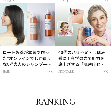
SKINCARE
HEALTH
PR
PR
は？
ロート製薬が本気で作っ
40代のハリ不足・しぼみ
た“オンラインでしか買え
感に！科学の力で肌力を
ない”大人のシャンプー＆
底上げする「肌密度セラ
トリートメントって？
ム」
HAIR
SKINCARE
PR
PR
RANKING