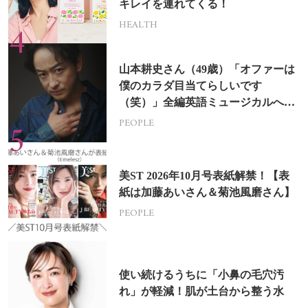
キレイを連れてくる！
HEALTH
山本耕史さん（49歳）「オファーは
僕のカラダ目当てらしいです
（笑）」全編英語ミュージカルへの
挑戦
PEOPLE
美ST 2026年10月号表紙解禁！【表
紙は加藤あいさん＆菊池風磨さん】
PEOPLE
使い続けるうちに「小鼻の毛穴汚
れ」が軽減！肌が土台から整う水