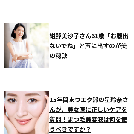
紺野美沙子さん61歳「お腹出
ないでね」と声に出すのが美
の秘訣
15年間まつエク派の星玲奈さ
んが、美女医に正しいケアを
質問！まつ毛美容液は何を使
うべきですか？