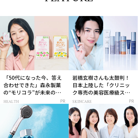
「50代になった今、答え
岩橋玄樹さんも太鼓判！
合わせできた」森永製菓
日本上陸した「クリニッ
の“モリコラ”が未来のキ
ク専売の美容医療級スキ
レイを連れてくる！
ンケア」
HEALTH
SKINCARE
PR
PR