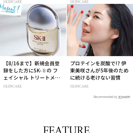
SKINCARE
SKINCARE
【8/16まで】新規会員登
プロテインを炭酸で!? 伊
録をした方にSK-Ⅱの フ
東美咲さんが5年後のため
ェイシャル トリートメン
に続ける老けない習慣
ト セラムをプレゼント！
SKINCARE
SKINCARE
Recommended by
FEATURE