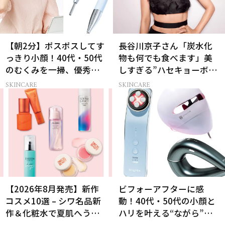
【朝2分】ポスポスしてす
長谷川京子さん「炭水化
っきり小顔！40代・50代
物も何でも食べます」美
のむくみを一掃、優秀ペ
しすぎる”ハセキョーボデ
ン型美顔器2選
ィ”を作る秘訣
SKINCARE
SKINCARE
【2026年8月発売】新作
ビフォーアフターに感
コスメ10選 – シワ名品新
動！40代・50代の小顔と
作＆化粧水で夏肌へうる
ハリを叶える“ながら”美
おいチャージ
顔器3選