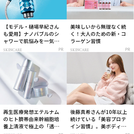
【モデル・樋場早紀さん
美味しいから無理なく続
も愛用】ナノバブルのシ
く！大人のための新・コ
ャワーで肌悩みを一気に
ラーゲン習慣
解決
SKINCARE
SKINCARE
PR
PR
再生医療発想エテルナム
後藤真希さんが10年以上
のヒト臍帯由来幹細胞培
続けている「美容プロテ
養上清液で極上の「透明
イン習慣」。美ボディを
感ハリ肌」へ
支える朝ルーティンと