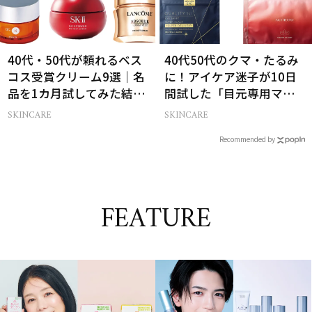
40代・50代が頼れるベス
40代50代のクマ・たるみ
コス受賞クリーム9選｜名
に！アイケア迷子が10日
品を1カ月試してみた結果
間試した「目元専用マス
は？
ク」4選
SKINCARE
SKINCARE
Recommended by
FEATURE