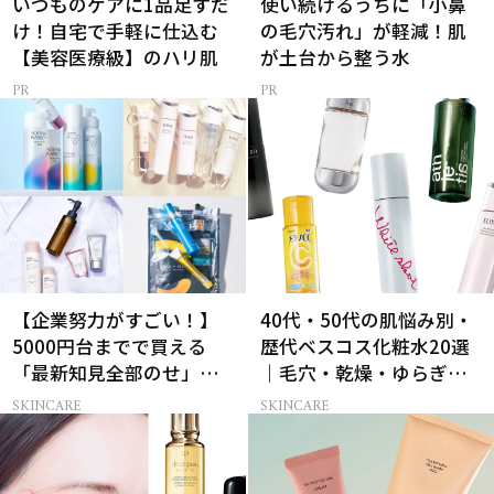
いつものケアに1品足すだ
使い続けるうちに「小鼻
け！自宅で手軽に仕込む
の毛穴汚れ」が軽減！肌
【美容医療級】のハリ肌
が土台から整う水
【企業努力がすごい！】
40代・50代の肌悩み別・
5000円台までで買える
歴代ベスコス化粧水20選
「最新知見全部のせ」ス
｜毛穴・乾燥・ゆらぎな
キンケア名品34選
ど
SKINCARE
SKINCARE