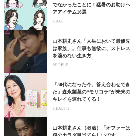
でなかったことに！猛暑のお助けヘ
アアイテム16選
HAIR
山本耕史さん「人生において最優先
は家族」。仕事も無欲に、ストレス
を溜めない生き方
PEOPLE
「50代になった今、答え合わせでき
た」森永製菓の“モリコラ”が未来の
キレイを連れてくる！
HEALTH
山本耕史さん（49歳）「オファーは
僕のカラダ目当てらしいです