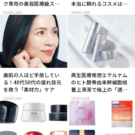
ク専売の美容医療級スキ
本当に頼れるコスメは？
ンケア」
ベスコス受賞スキンケア
SKINCARE
SKINCARE
21選
美肌の人ほど手放してい
再生医療発想エテルナム
る！40代50代の疲れ目元
のヒト臍帯由来幹細胞培
を救う「素材力」ケア
養上清液で極上の「透明
感ハリ肌」へ
SKINCARE
SKINCARE