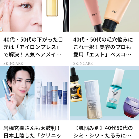
40代・50代の下がった目
40代・50代の毛穴悩みに
元は「アイロンプレス」
これ一択！美容のプロも
で解決！人気ヘアメイク
愛用「エスト」ベスコス
のリアル習慣
受賞コスメ
SKINCARE
SKINCARE
岩橋玄樹さんも太鼓判！
【肌悩み別】40代50代の
日本上陸した「クリニッ
シミ・シワ・たるみに…