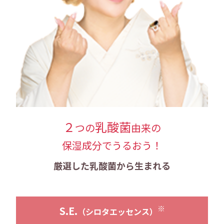
２
乳酸菌
つの
由来の
保湿成分でうるおう！
厳選した乳酸菌から生まれる
※
S.E.
（シロタエッセンス）