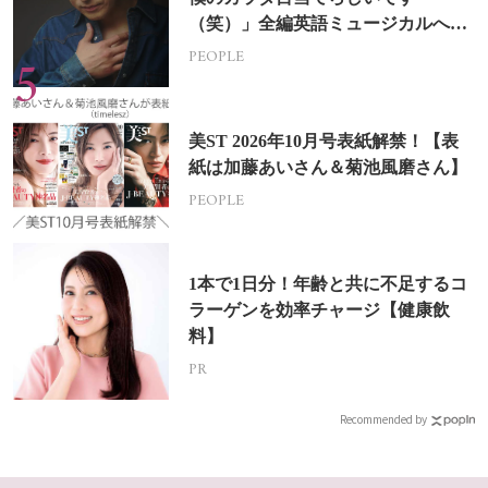
（笑）」全編英語ミュージカルへの
挑戦
PEOPLE
美ST 2026年10月号表紙解禁！【表
紙は加藤あいさん＆菊池風磨さん】
PEOPLE
1本で1日分！年齢と共に不足するコ
ラーゲンを効率チャージ【健康飲
料】
PR
Recommended by