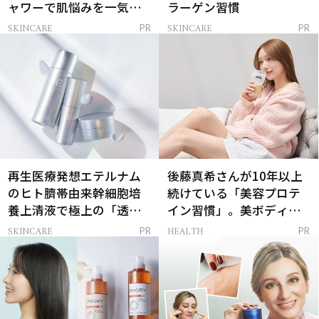
ャワーで肌悩みを一気に
ラーゲン習慣
解決
SKINCARE
SKINCARE
PR
PR
再生医療発想エテルナム
後藤真希さんが10年以上
のヒト臍帯由来幹細胞培
続けている「美容プロテ
養上清液で極上の「透明
イン習慣」。美ボディを
感ハリ肌」へ
支える朝ルーティンと
SKINCARE
HEALTH
PR
PR
は？