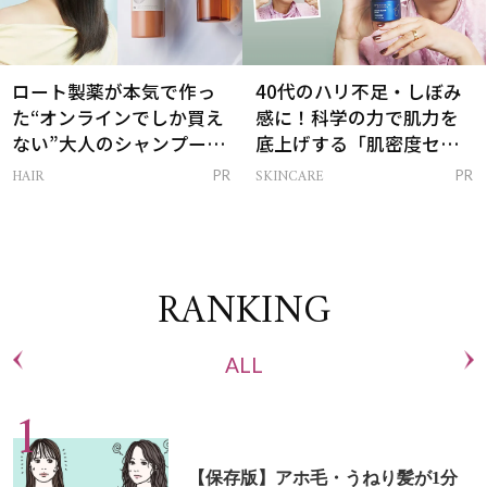
ロート製薬が本気で作っ
40代のハリ不足・しぼみ
た“オンラインでしか買え
感に！科学の力で肌力を
ない”大人のシャンプー＆
底上げする「肌密度セラ
トリートメントって？
ム」
HAIR
SKINCARE
PR
PR
RANKING
ALL
【保存版】アホ毛・うねり髪が1分