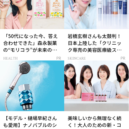
「50代になった今、答え
岩橋玄樹さんも太鼓判！
合わせできた」森永製菓
日本上陸した「クリニッ
の“モリコラ”が未来のキ
ク専売の美容医療級スキ
レイを連れてくる！
ンケア」
HEALTH
SKINCARE
PR
PR
【モデル・樋場早紀さん
美味しいから無理なく続
も愛用】ナノバブルのシ
く！大人のための新・コ