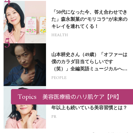
「50代になった今、答え合わせでき
た」森永製菓の“モリコラ”が未来の
キレイを連れてくる！
HEALTH
山本耕史さん（49歳）「オファーは
僕のカラダ目当てらしいです
（笑）」全編英語ミュージカルへの
挑戦
PEOPLE
Topics
美容医療級のハリ肌ケア
【PR】
【美STリュクス紙本さん(54歳)】10
年以上も続いている美容習慣とは？
PR