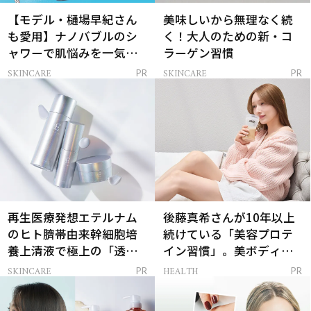
【モデル・樋場早紀さん
美味しいから無理なく続
も愛用】ナノバブルのシ
く！大人のための新・コ
ャワーで肌悩みを一気に
ラーゲン習慣
解決
SKINCARE
SKINCARE
PR
PR
再生医療発想エテルナム
後藤真希さんが10年以上
のヒト臍帯由来幹細胞培
続けている「美容プロテ
養上清液で極上の「透明
イン習慣」。美ボディを
感ハリ肌」へ
支える朝ルーティンと
SKINCARE
HEALTH
PR
PR
は？