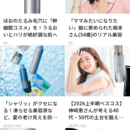
ほおのたるみ毛穴に「幹
「ママみたいになりた
細胞コスメ」を！うるお
い」娘に褒められた紙本
いとハリが絶好調な肌へ
さん(54歳)のリアル美容
「シャリッ」がクセにな
【2026上半期ベスコス】
る！凍らせる美容液な
神崎恵さんが考える40
ど、夏の老け見えを防ぐ
代・50代の土台を鍛える
冷感コスメ
肌投資名品
SKINCARE
SKINCARE