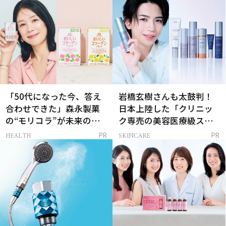
「50代になった今、答え
岩橋玄樹さんも太鼓判！
合わせできた」森永製菓
日本上陸した「クリニッ
の“モリコラ”が未来のキ
ク専売の美容医療級スキ
レイを連れてくる！
ンケア」
HEALTH
SKINCARE
PR
PR