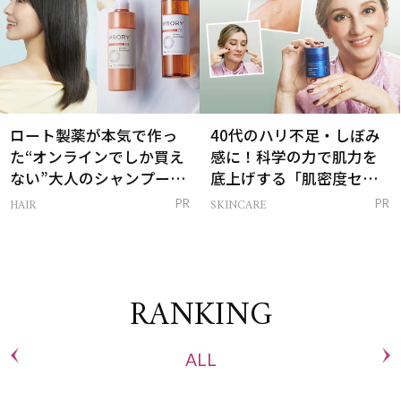
ロート製薬が本気で作っ
40代のハリ不足・しぼみ
た“オンラインでしか買え
感に！科学の力で肌力を
ない”大人のシャンプー＆
底上げする「肌密度セラ
トリートメントって？
ム」
HAIR
SKINCARE
PR
PR
RANKING
ALL