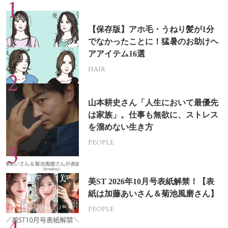
【保存版】アホ毛・うねり髪が1分
でなかったことに！猛暑のお助けヘ
アアイテム16選
HAIR
山本耕史さん「人生において最優先
は家族」。仕事も無欲に、ストレス
を溜めない生き方
PEOPLE
美ST 2026年10月号表紙解禁！【表
紙は加藤あいさん＆菊池風磨さん】
PEOPLE