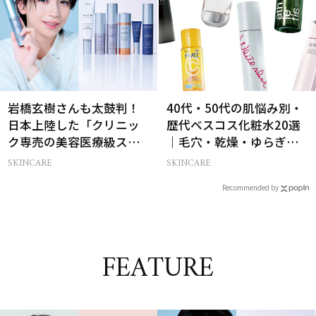
岩橋玄樹さんも太鼓判！
40代・50代の肌悩み別・
日本上陸した「クリニッ
歴代ベスコス化粧水20選
ク専売の美容医療級スキ
｜毛穴・乾燥・ゆらぎな
ンケア」
ど
SKINCARE
SKINCARE
Recommended by
FEATURE