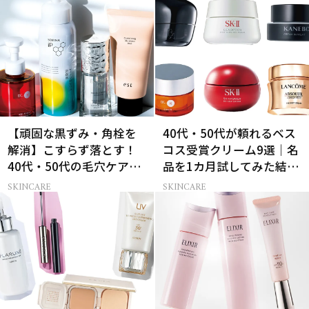
【頑固な黒ずみ・角栓を
40代・50代が頼れるベス
解消】こすらず落とす！
コス受賞クリーム9選｜名
40代・50代の毛穴ケア4
品を1カ月試してみた結果
選
は？
SKINCARE
SKINCARE