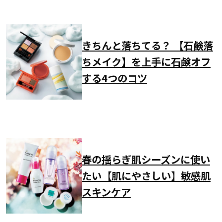
きちんと落ちてる？ 【石鹸落
ちメイク】を上手に石鹸オフ
する4つのコツ
春の揺らぎ肌シーズンに使い
たい【肌にやさしい】敏感肌
スキンケア