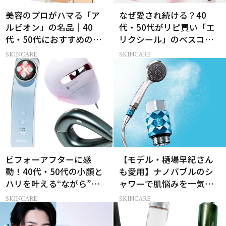
美容のプロがハマる「ア
なぜ愛され続ける？40
ルビオン」の名品｜40
代・50代がリピ買い「エ
代・50代におすすめのベ
リクシール」のベスコス
スコス受賞コスメ
受賞名品3選
SKINCARE
SKINCARE
ビフォーアフターに感
【モデル・樋場早紀さん
動！40代・50代の小顔と
も愛用】ナノバブルのシ
ハリを叶える“ながら”美
ャワーで肌悩みを一気に
顔器3選
解決
SKINCARE
SKINCARE