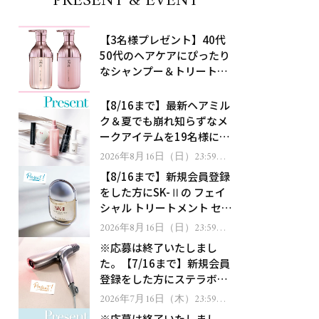
PRESENT & EVENT
【3名様プレゼント】40代
50代のヘアケアにぴったり
なシャンプー＆トリートメ
ントで、うねり悩みに対
処！
【8/16まで】最新ヘアミル
ク＆夏でも崩れ知らずなメ
ークアイテムを19名様にプ
レゼント！
2026年8月16日（日）23:59ま
で
【8/16まで】新規会員登録
をした方にSK-Ⅱの フェイ
シャル トリートメント セラ
ムをプレゼント！
2026年8月16日（日）23:59ま
で
※応募は終了いたしまし
た。【7/16まで】新規会員
登録をした方にステラボー
テのシャインリバース ヘア
2026年7月16日（木）23:59ま
で
ドライヤー ジュエルをプレ
※応募は終了いたしまし