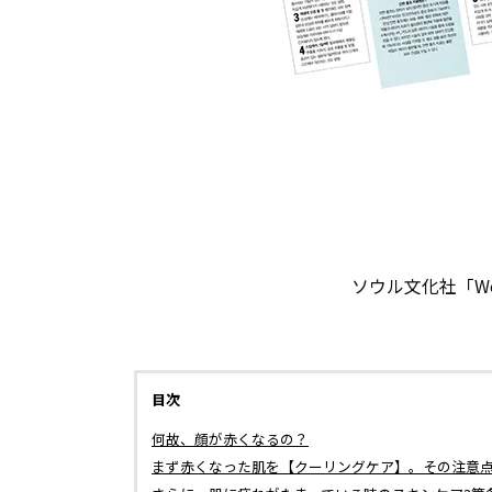
ソウル文化社「Wom
目次
何故、顔が赤くなるの？
まず赤くなった肌を【クーリングケア】。その注意