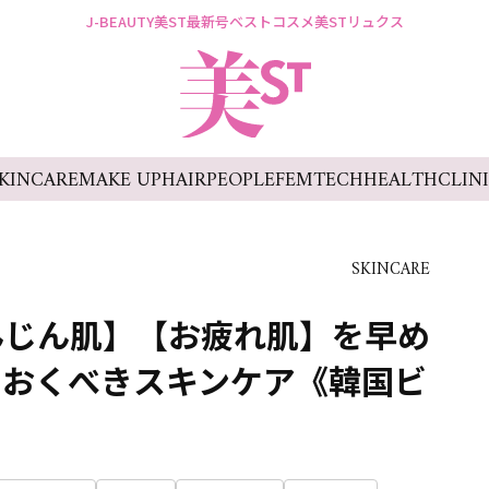
J-BEAUTY
美ST最新号
ベストコスメ
美STリュクス
KINCARE
MAKE UP
HAIR
PEOPLE
FEMTECH
HEALTH
CLIN
SKINCARE
んじん肌】【お疲れ肌】を早め
ておくべきスキンケア《韓国ビ