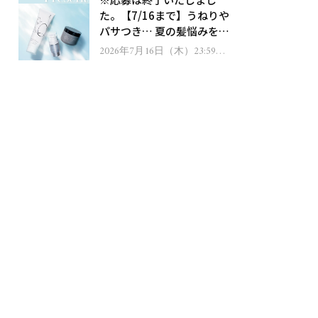
ゼント！
た。【7/16まで】うねりや
パサつき… 夏の髪悩みを解
消するヘアケアアイテムを
2026年7月16日（木）23:59ま
で
13名様にプレゼント！