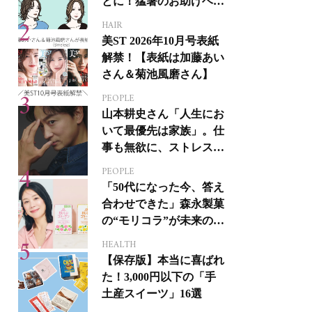
とに！猛暑のお助けヘア
アイテム16選
HAIR
美ST 2026年10月号表紙
解禁！【表紙は加藤あい
さん＆菊池風磨さん】
PEOPLE
山本耕史さん「人生にお
いて最優先は家族」。仕
事も無欲に、ストレスを
溜めない生き方
PEOPLE
「50代になった今、答え
合わせできた」森永製菓
の“モリコラ”が未来のキ
レイを連れてくる！
HEALTH
【保存版】本当に喜ばれ
た！3,000円以下の「手
土産スイーツ」16選