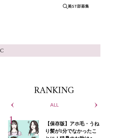
美ST部募集
IC
RANKING
ALL
S
【保存版】アホ毛・うね
り髪が1分でなかったこ