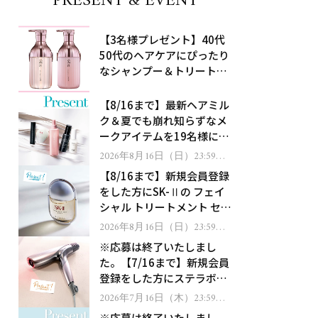
PRESENT & EVENT
【3名様プレゼント】40代
50代のヘアケアにぴったり
なシャンプー＆トリートメ
ントで、うねり悩みに対
処！
【8/16まで】最新ヘアミル
ク＆夏でも崩れ知らずなメ
ークアイテムを19名様にプ
レゼント！
2026年8月16日（日）23:59ま
で
【8/16まで】新規会員登録
をした方にSK-Ⅱの フェイ
シャル トリートメント セラ
ムをプレゼント！
2026年8月16日（日）23:59ま
で
※応募は終了いたしまし
た。【7/16まで】新規会員
登録をした方にステラボー
テのシャインリバース ヘア
2026年7月16日（木）23:59ま
で
ドライヤー ジュエルをプレ
※応募は終了いたしまし