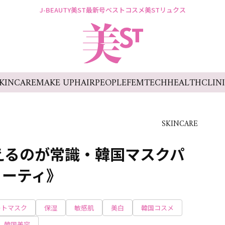
J-BEAUTY
美ST最新号
ベストコスメ
美STリュクス
KINCARE
MAKE UP
HAIR
PEOPLE
FEMTECH
HEALTH
CLIN
SKINCARE
えるのが常識・韓国マスクパ
ューティ》
ートマスク
保湿
敏感肌
美白
韓国コスメ
韓国美容