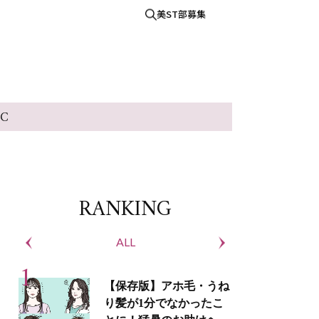
美ST部募集
IC
RANKING
ALL
S
【保存版】アホ毛・うね
り髪が1分でなかったこ