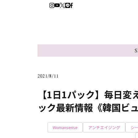
S
2021/8/11
【1日1パック】毎日変
ック最新情報《韓国ビ
Womansense
アンチエイジング
シ