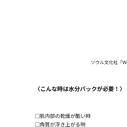
ソウル文化社「Wom
〈こんな時は水分パックが必要！〉
□肌内部の乾燥が酷い時
□角質が浮き上がる時