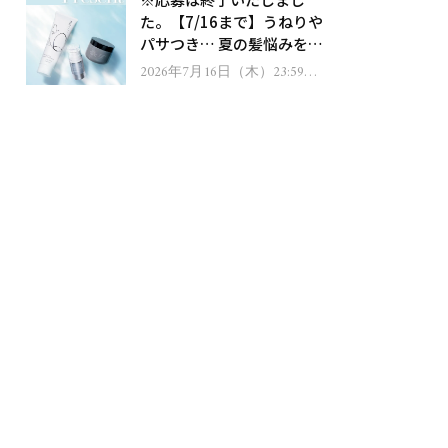
ゼント！
た。【7/16まで】うねりや
パサつき… 夏の髪悩みを解
消するヘアケアアイテムを
2026年7月16日（木）23:59ま
で
13名様にプレゼント！