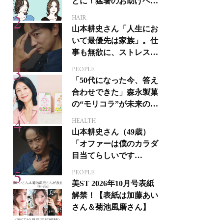
とに！猛暑のお助けヘア
アイテム16選
HAIR
山本耕史さん「人生にお
いて最優先は家族」。仕
事も無欲に、ストレスを
溜めない生き方
PEOPLE
「50代になった今、答え
合わせできた」森永製菓
の“モリコラ”が未来のキ
レイを連れてくる！
HEALTH
山本耕史さん（49歳）
「オファーは僕のカラダ
目当てらしいです
（笑）」全編英語ミュー
PEOPLE
ジカルへの挑戦
美ST 2026年10月号表紙
解禁！【表紙は加藤あい
さん＆菊池風磨さん】