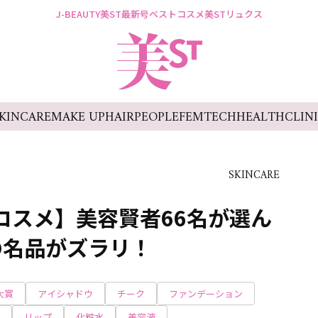
J-BEAUTY
美ST最新号
ベストコスメ
美STリュクス
KINCARE
MAKE UP
HAIR
PEOPLE
FEMTECH
HEALTH
CLIN
SKINCARE
トコスメ】美容賢者66名が選ん
の名品がズラリ！
大賞
アイシャドウ
チーク
ファンデーション
リップ
化粧水
美容液