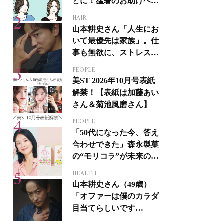
とに！猛暑のお助けヘア
アイテム16選
HAIR
山本耕史さん「人生にお
いて最優先は家族」。仕
事も無欲に、ストレスを
溜めない生き方
PEOPLE
美ST 2026年10月号表紙
解禁！【表紙は加藤あい
さん＆菊池風磨さん】
PEOPLE
「50代になった今、答え
合わせできた」森永製菓
の“モリコラ”が未来のキ
レイを連れてくる！
HEALTH
山本耕史さん（49歳）
「オファーは僕のカラダ
目当てらしいです
（笑）」全編英語ミュー