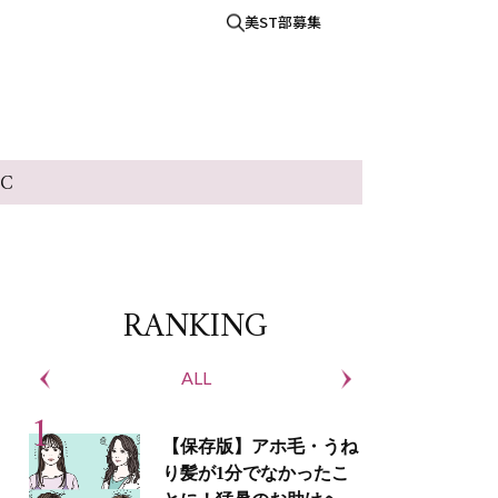
美ST部募集
IC
RANKING
ALL
S
【保存版】アホ毛・うね
り髪が1分でなかったこ