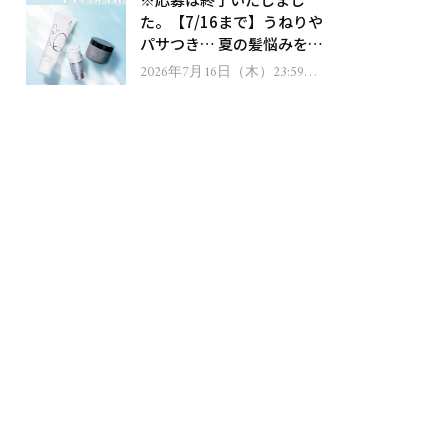
ゼント！
た。【7/16まで】うねりや
パサつき… 夏の髪悩みを解
消するヘアケアアイテムを
2026年7月16日（木）23:59ま
で
13名様にプレゼント！