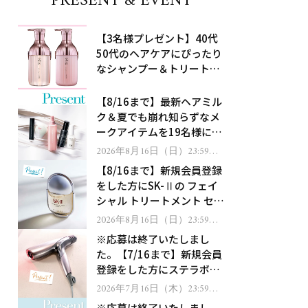
PRESENT & EVENT
【3名様プレゼント】40代
50代のヘアケアにぴったり
なシャンプー＆トリートメ
ントで、うねり悩みに対
処！
【8/16まで】最新ヘアミル
ク＆夏でも崩れ知らずなメ
ークアイテムを19名様にプ
レゼント！
2026年8月16日（日）23:59ま
で
【8/16まで】新規会員登録
をした方にSK-Ⅱの フェイ
シャル トリートメント セラ
ムをプレゼント！
2026年8月16日（日）23:59ま
で
※応募は終了いたしまし
た。【7/16まで】新規会員
登録をした方にステラボー
テのシャインリバース ヘア
2026年7月16日（木）23:59ま
で
ドライヤー ジュエルをプレ
※応募は終了いたしまし