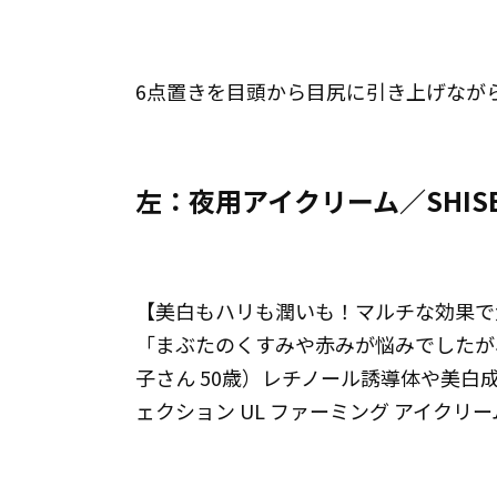
6点置きを目頭から目尻に引き上げなが
左：夜用アイクリーム／SHISE
【美白もハリも潤いも！マルチな効果て
「まぶたのくすみや赤みが悩みでし
子さん 50歳）レチノール誘導体や美白成分
ェクション UL ファーミング アイクリーム