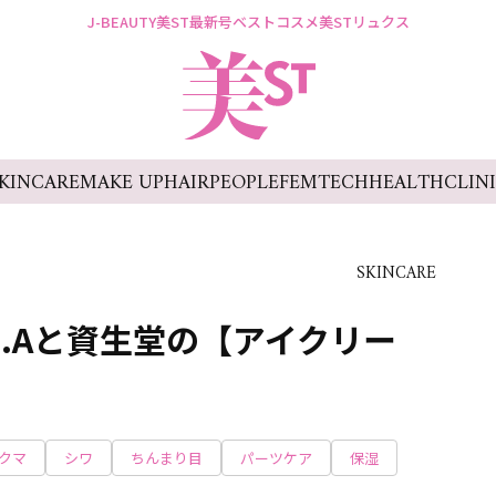
J-BEAUTY
美ST最新号
ベストコスメ
美STリュクス
KINCARE
MAKE UP
HAIR
PEOPLE
FEMTECH
HEALTH
CLIN
SKINCARE
B.Aと資生堂の【アイクリー
！
クマ
シワ
ちんまり目
パーツケア
保湿