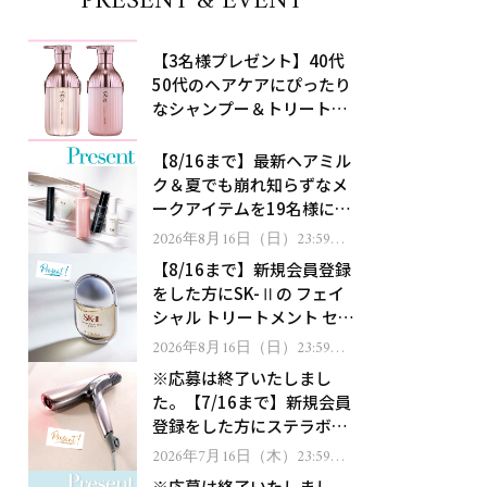
PRESENT & EVENT
【3名様プレゼント】40代
50代のヘアケアにぴったり
なシャンプー＆トリートメ
ントで、うねり悩みに対
処！
【8/16まで】最新ヘアミル
ク＆夏でも崩れ知らずなメ
ークアイテムを19名様にプ
レゼント！
2026年8月16日（日）23:59ま
で
【8/16まで】新規会員登録
をした方にSK-Ⅱの フェイ
シャル トリートメント セラ
ムをプレゼント！
2026年8月16日（日）23:59ま
で
※応募は終了いたしまし
た。【7/16まで】新規会員
登録をした方にステラボー
テのシャインリバース ヘア
2026年7月16日（木）23:59ま
で
ドライヤー ジュエルをプレ
※応募は終了いたしまし