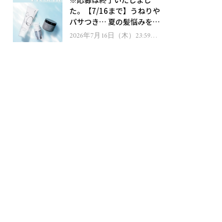
ゼント！
た。【7/16まで】うねりや
パサつき… 夏の髪悩みを解
消するヘアケアアイテムを
2026年7月16日（木）23:59ま
で
13名様にプレゼント！