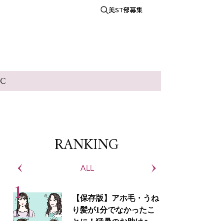
美ST部募集
IC
RANKING
ALL
S
【保存版】アホ毛・うね
り髪が1分でなかったこ