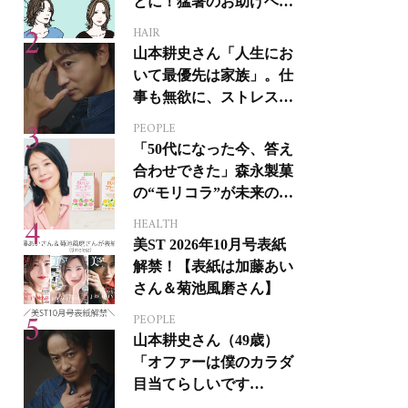
とに！猛暑のお助けヘア
アイテム16選
HAIR
山本耕史さん「人生にお
いて最優先は家族」。仕
事も無欲に、ストレスを
溜めない生き方
PEOPLE
「50代になった今、答え
合わせできた」森永製菓
の“モリコラ”が未来のキ
レイを連れてくる！
HEALTH
美ST 2026年10月号表紙
解禁！【表紙は加藤あい
さん＆菊池風磨さん】
PEOPLE
山本耕史さん（49歳）
「オファーは僕のカラダ
目当てらしいです
（笑）」全編英語ミュー