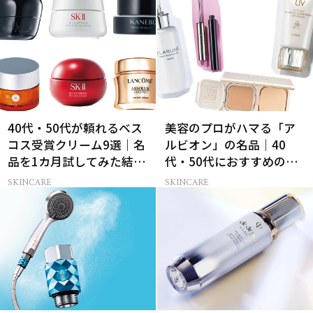
40代・50代が頼れるベス
美容のプロがハマる「ア
コス受賞クリーム9選｜名
ルビオン」の名品｜40
品を1カ月試してみた結果
代・50代におすすめのベ
は？
スコス受賞コスメ
SKINCARE
SKINCARE