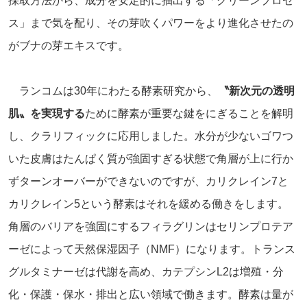
採取方法から、成分を安定的に抽出する「グリーンプロセ
ス」まで気を配り、その芽吹くパワーをより進化させたの
がブナの芽エキスです。
ランコムは30年にわたる酵素研究から、
〝新次元の透明
肌〟を実現する
ために酵素が重要な鍵をにぎることを解明
し、クラリフィックに応用しました。水分が少ないゴワつ
いた皮膚はたんぱく質が強固すぎる状態で角層が上に行か
ずターンオーバーができないのですが、カリクレイン7と
カリクレイン5という酵素はそれを緩める働きをします。
角層のバリアを強固にするフィラグリンはセリンプロテア
ーゼによって天然保湿因子（NMF）になります。トランス
グルタミナーゼは代謝を高め、カテプシンL2は増殖・分
化・保護・保水・排出と広い領域で働きます。酵素は量が