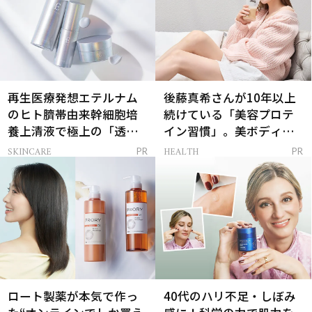
再生医療発想エテルナム
後藤真希さんが10年以上
のヒト臍帯由来幹細胞培
続けている「美容プロテ
養上清液で極上の「透明
イン習慣」。美ボディを
感ハリ肌」へ
支える朝ルーティンと
SKINCARE
HEALTH
PR
PR
は？
ロート製薬が本気で作っ
40代のハリ不足・しぼみ