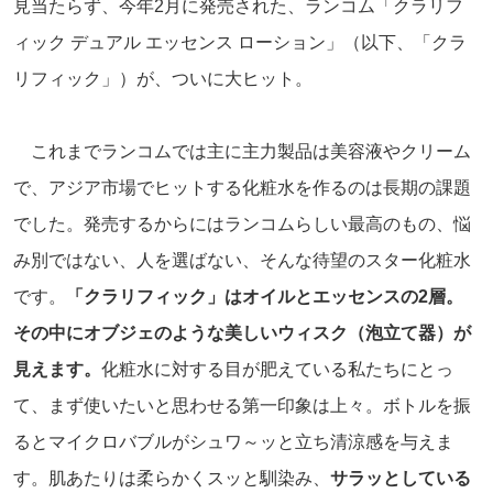
見当たらず、今年2月に発売された、ランコム「クラリフ
ィック デュアル エッセンス ローション」（以下、「クラ
リフィック」）が、ついに大ヒット。
これまでランコムでは主に主力製品は美容液やクリーム
で、アジア市場でヒットする化粧水を作るのは長期の課題
でした。発売するからにはランコムらしい最高のもの、悩
み別ではない、人を選ばない、そんな待望のスター化粧水
です。
「クラリフィック」はオイルとエッセンスの2層。
その中にオブジェのような美しいウィスク（泡立て器）が
見えます。
化粧水に対する目が肥えている私たちにとっ
て、まず使いたいと思わせる第一印象は上々。ボトルを振
るとマイクロバブルがシュワ～ッと立ち清涼感を与えま
す。肌あたりは柔らかくスッと馴染み、
サラッとしている