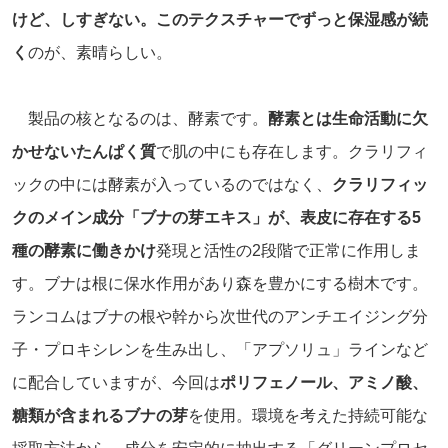
けど、しすぎない。このテクスチャーでずっと保湿感が続
く
のが、素晴らしい。
製品の核となるのは、酵素です。
酵素とは生命活動に欠
かせないたんぱく質
で肌の中にも存在します。クラリフィ
ックの中には酵素が入っているのではなく、
クラリフィッ
クのメイン成分「ブナの芽エキス」が、表皮に存在する5
種の酵素に働きかけ
発現と活性の2段階で正常に作用しま
す。ブナは根に保水作用があり森を豊かにする樹木です。
ランコムはブナの根や幹から次世代のアンチエイジング分
子・プロキシレンを生み出し、「アプソリュ」ラインなど
に配合していますが、今回は
ポリフェノール、アミノ酸、
糖類が含まれるブナの芽
を使用。環境を考えた持続可能な