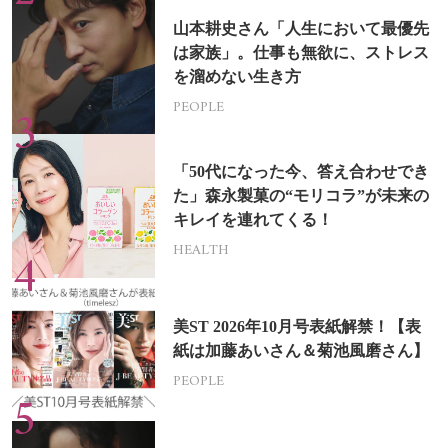
山本耕史さん「人生において最優先
は家族」。仕事も無欲に、ストレス
を溜めない生き方
PEOPLE
「50代になった今、答え合わせでき
た」森永製菓の“モリコラ”が未来の
キレイを連れてくる！
HEALTH
美ST 2026年10月号表紙解禁！【表
紙は加藤あいさん＆菊池風磨さん】
PEOPLE