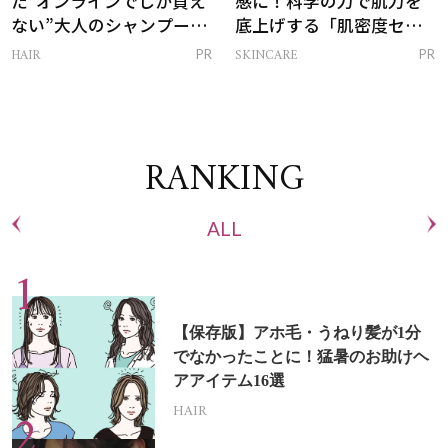
た“オンラインでしか買え
感に！科学の力で肌力を
ない”大人のシャンプー＆
底上げする「肌密度セラ
トリートメントって？
ム」
HAIR
SKINCARE
PR
PR
RANKING
ALL
【保存版】アホ毛・うねり髪が1分
でなかったことに！猛暑のお助けヘ
アアイテム16選
HAIR