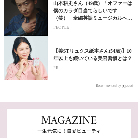
山本耕史さん（49歳）「オファーは
僕のカラダ目当てらしいです
（笑）」全編英語ミュージカルへの
挑戦
PEOPLE
【美STリュクス紙本さん(54歳)】10
年以上も続いている美容習慣とは？
PR
Recommended by
MAGAZINE
一生元気に！自愛ビューティ