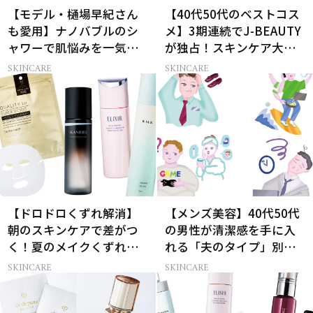
【モデル・樋場早紀さん
【40代50代のベストコス
も愛用】ナノバブルのシ
メ】3期連続でJ-BEAUTY
ャワーで肌悩みを一気に
が独占！スキンケア大賞
解決
受賞コスメ9選
SKINCARE
SKINCARE
【ドロドロくずれ解消】
【メンズ美容】40代50代
朝のスキンケアで差がつ
の男性が清潔感を手に入
く！夏のメイクくずれ防
れる「夫のタイプ」別ス
止術
キンケア術
SKINCARE
SKINCARE