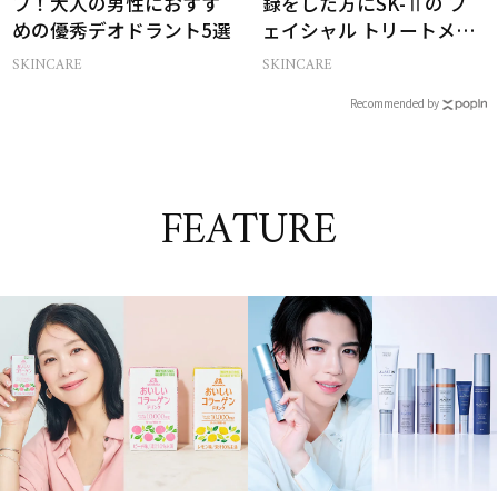
プ！大人の男性におすす
録をした方にSK-Ⅱの フ
めの優秀デオドラント5選
ェイシャル トリートメン
ト セラムをプレゼント！
SKINCARE
SKINCARE
Recommended by
FEATURE