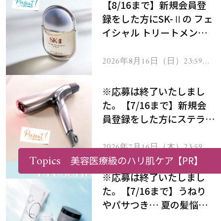
【8/16まで】新規会員登
録をした方にSK-Ⅱの フェ
イシャル トリートメント
セラムをプレゼント！
2026年8月16日（日）23:59ま
で
※応募は終了いたしまし
た。【7/16まで】新規会
員登録をした方にステラボ
ーテのシャインリバース
ヘアドライヤー ジュエル
2026年7月16日（木）23:59ま
で
Topics
をプレゼント！
美容医療級のハリ肌ケア
【PR】
※応募は終了いたしまし
た。【7/16まで】うねり
やパサつき… 夏の髪悩み
を解消するヘアケアアイテ