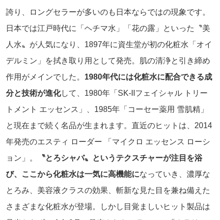
誇り、ロングセラーが多いのも日本ならではの現象です。
日本では江戸時代に「ヘチマ水」「花の露」といった〝美
人水〟が人気になり、1897年に資生堂が初の化粧水「オイ
デルミン」を拭き取り用として発売。肌の清浄と引き締め
作用がメインでした。
1980年代には化粧水に配合できる成
分と技術が進化
して、1980年「SK-IIフェイシャル トリー
トメント エッセンス」、1985年「コーセー薬用 雪肌精」
と現在まで続く名品が生まれます。直近のヒットは、2014
年発売のエスティ ローダー 「マイクロ エッセンス ローシ
ョン」。
〝とろシャバ〟というテクスチャーが注目を浴
び、ここから化粧水は一気に高機能に
なっていき、濃厚な
とろみ、美容液クラスの効果、斬新な見た目を兼ね備えた
さまざまな化粧水が登場。しかし目覚ましいヒット製品は