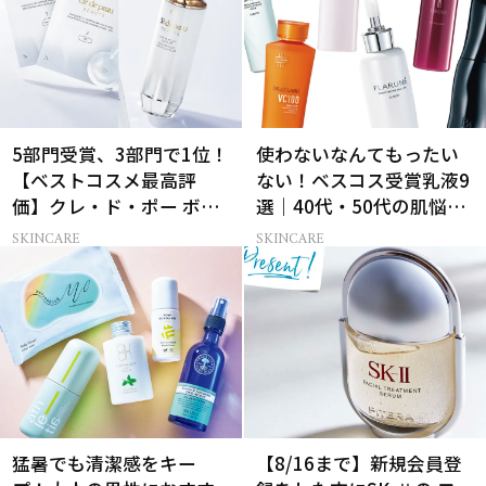
5部門受賞、3部門で1位！
使わないなんてもったい
【ベストコスメ最高評
ない！ベスコス受賞乳液9
価】クレ・ド・ポー ボー
選｜40代・50代の肌悩み
テの名品中の名品とは？
別まとめ
SKINCARE
SKINCARE
猛暑でも清潔感をキー
【8/16まで】新規会員登