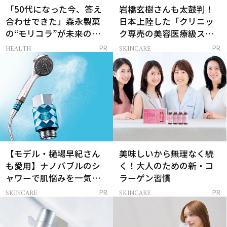
「50代になった今、答え
岩橋玄樹さんも太鼓判！
合わせできた」森永製菓
日本上陸した「クリニッ
の“モリコラ”が未来のキ
ク専売の美容医療級スキ
レイを連れてくる！
ンケア」
HEALTH
SKINCARE
PR
PR
【モデル・樋場早紀さん
美味しいから無理なく続
も愛用】ナノバブルのシ
く！大人のための新・コ
ャワーで肌悩みを一気に
ラーゲン習慣
解決
SKINCARE
SKINCARE
PR
PR