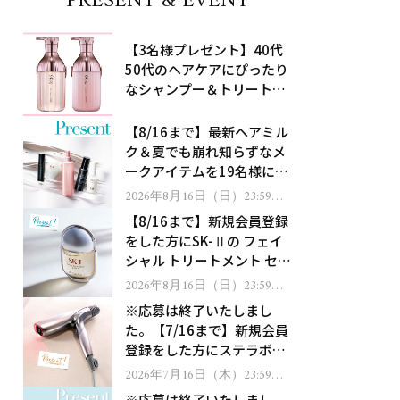
PRESENT & EVENT
【3名様プレゼント】40代
50代のヘアケアにぴったり
なシャンプー＆トリートメ
ントで、うねり悩みに対
処！
【8/16まで】最新ヘアミル
ク＆夏でも崩れ知らずなメ
ークアイテムを19名様にプ
レゼント！
2026年8月16日（日）23:59ま
で
【8/16まで】新規会員登録
をした方にSK-Ⅱの フェイ
シャル トリートメント セラ
ムをプレゼント！
2026年8月16日（日）23:59ま
で
※応募は終了いたしまし
た。【7/16まで】新規会員
登録をした方にステラボー
テのシャインリバース ヘア
2026年7月16日（木）23:59ま
で
ドライヤー ジュエルをプレ
※応募は終了いたしまし