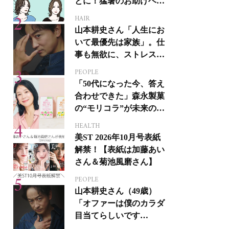
とに！猛暑のお助けヘア
アイテム16選
HAIR
山本耕史さん「人生にお
いて最優先は家族」。仕
事も無欲に、ストレスを
溜めない生き方
PEOPLE
「50代になった今、答え
合わせできた」森永製菓
の“モリコラ”が未来のキ
レイを連れてくる！
HEALTH
美ST 2026年10月号表紙
解禁！【表紙は加藤あい
さん＆菊池風磨さん】
PEOPLE
山本耕史さん（49歳）
「オファーは僕のカラダ
目当てらしいです
（笑）」全編英語ミュー