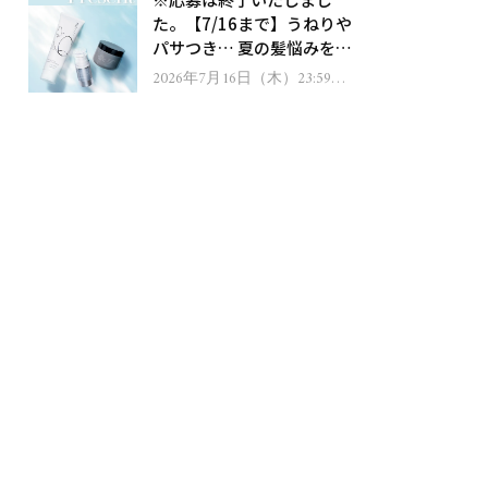
ゼント！
た。【7/16まで】うねりや
パサつき… 夏の髪悩みを解
消するヘアケアアイテムを
2026年7月16日（木）23:59ま
で
13名様にプレゼント！