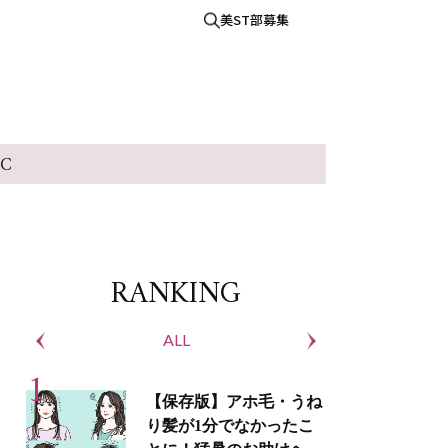
美ST部募集
IC
RANKING
ALL
S
【保存版】アホ毛・うね
り髪が1分でなかったこ