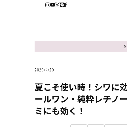
S
2020/7/20
夏こそ使い時！シワに効
ールワン・純粋レチノ
ミにも効く！