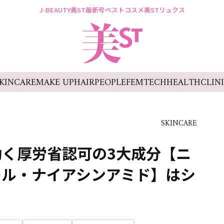
J-BEAUTY
美ST最新号
ベストコスメ
美STリュクス
KINCARE
MAKE UP
HAIR
PEOPLE
FEMTECH
HEALTH
CLIN
SKINCARE
く厚労省認可の3大成分【ニ
ール・ナイアシンアミド】はシ