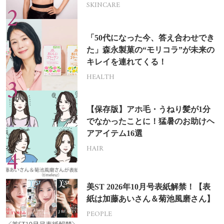
SKINCARE
「50代になった今、答え合わせでき
た」森永製菓の“モリコラ”が未来の
キレイを連れてくる！
HEALTH
【保存版】アホ毛・うねり髪が1分
でなかったことに！猛暑のお助けヘ
アアイテム16選
HAIR
美ST 2026年10月号表紙解禁！【表
紙は加藤あいさん＆菊池風磨さん】
PEOPLE