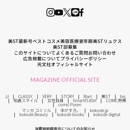
美ST最新号
ベストコスメ
美容医療
更年期
美STリュクス
美ST部募集
このサイトについて
よくあるご質問
お問い合わせ
広告掲載について
プライバシーポリシー
光文社オフィシャルサイト
MAGAZINE OFFICIAL SITE
JJ
CLASSY.
VERY
STORY
Mart
美ST
bis
和食スタイル
女性自身
SmartFLASH
COMIC熱帯
comic Pureri
マンガ コミソル
本がすき。
kokode.jp
kokode Beauty
kokode books
kokode digital
消費税総額表示についてのお知らせ