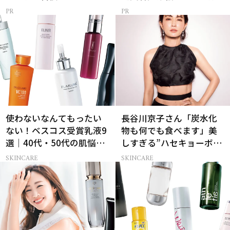
使わないなんてもったい
長谷川京子さん「炭水化
ない！ベスコス受賞乳液9
物も何でも食べます」美
選｜40代・50代の肌悩み
しすぎる”ハセキョーボデ
別まとめ
ィ”を作る秘訣
SKINCARE
SKINCARE