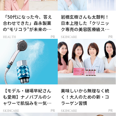
「50代になった今、答え
岩橋玄樹さんも太鼓判！
合わせできた」森永製菓
日本上陸した「クリニッ
の“モリコラ”が未来のキ
ク専売の美容医療級スキ
レイを連れてくる！
ンケア」
HEALTH
SKINCARE
PR
PR
【モデル・樋場早紀さん
美味しいから無理なく続
も愛用】ナノバブルのシ
く！大人のための新・コ
ャワーで肌悩みを一気に
ラーゲン習慣
解決
SKINCARE
SKINCARE
PR
PR