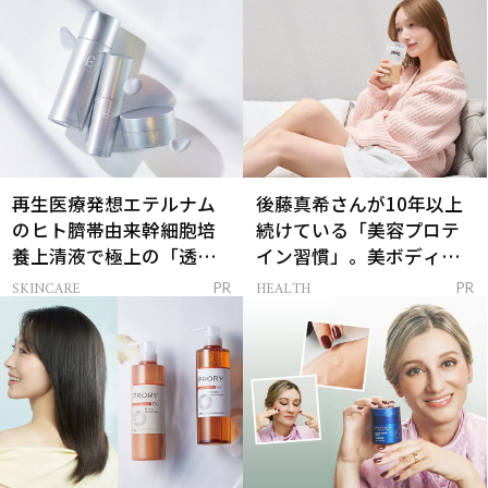
再生医療発想エテルナム
後藤真希さんが10年以上
のヒト臍帯由来幹細胞培
続けている「美容プロテ
養上清液で極上の「透明
イン習慣」。美ボディを
感ハリ肌」へ
支える朝ルーティンと
SKINCARE
HEALTH
PR
PR
は？