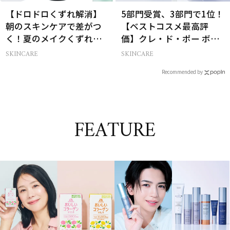
【ドロドロくずれ解消】
5部門受賞、3部門で1位！
朝のスキンケアで差がつ
【ベストコスメ最高評
く！夏のメイクくずれ防
価】クレ・ド・ポー ボー
止術
テの名品中の名品とは？
SKINCARE
SKINCARE
Recommended by
FEATURE