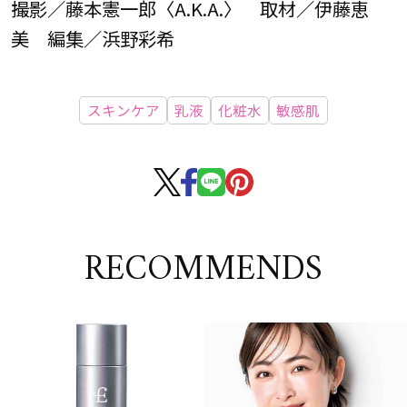
撮影／藤本憲一郎〈A.K.A.〉 取材／伊藤恵
美 編集／浜野彩希
スキンケア
乳液
化粧水
敏感肌
RECOMMENDS