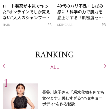
ロート製薬が本気で作っ
40代のハリ不足・しぼみ
た“オンラインでしか買え
感に！科学の力で肌力を
ない”大人のシャンプー＆
底上げする「肌密度セラ
トリートメントって？
ム」
HAIR
SKINCARE
PR
PR
RANKING
ALL
長谷川京子さん「炭水化物も何でも
食べます」美しすぎる”ハセキョー
ボディ”を作る秘訣