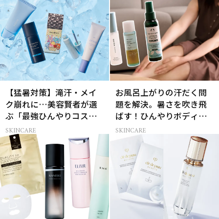
【猛暑対策】滝汗・メイ
お風呂上がりの汗だく問
ク崩れに…美容賢者が選
題を解決。暑さを吹き飛
ぶ「最強ひんやりコス
ばす！ひんやりボディケ
メ」26選
ア3選
SKINCARE
SKINCARE