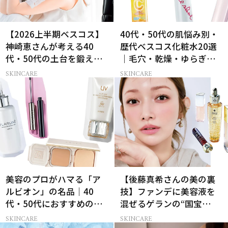
【2026上半期ベスコス】
40代・50代の肌悩み別・
神崎恵さんが考える40
歴代ベスコス化粧水20選
代・50代の土台を鍛える
｜毛穴・乾燥・ゆらぎな
肌投資名品
ど
SKINCARE
SKINCARE
美容のプロがハマる「ア
【後藤真希さんの美の裏
ルビオン」の名品｜40
技】ファンデに美容液を
代・50代におすすめのベ
混ぜるゲランの“国宝
スコス受賞コスメ
級”ツヤ肌術
SKINCARE
SKINCARE