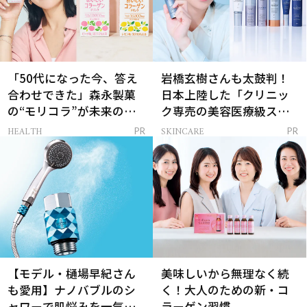
「50代になった今、答え
岩橋玄樹さんも太鼓判！
合わせできた」森永製菓
日本上陸した「クリニッ
の“モリコラ”が未来のキ
ク専売の美容医療級スキ
レイを連れてくる！
ンケア」
HEALTH
SKINCARE
PR
PR
【モデル・樋場早紀さん
美味しいから無理なく続
も愛用】ナノバブルのシ
く！大人のための新・コ
ャワーで肌悩みを一気に
ラーゲン習慣