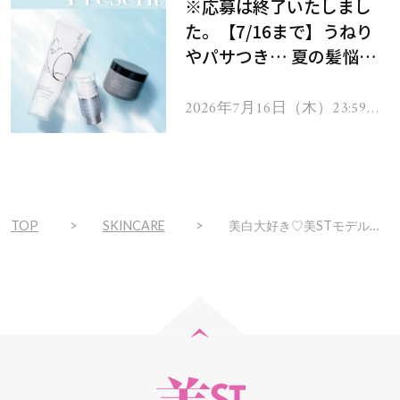
※応募は終了いたしまし
た。【7/16まで】うねり
やパサつき… 夏の髪悩み
を解消するヘアケアアイテ
ムを13名様にプレゼン
2026年7月16日（木）23:59ま
で
ト！
TOP
SKINCARE
美白大好き♡美STモデル・松田樹里さんの白肌キープ法