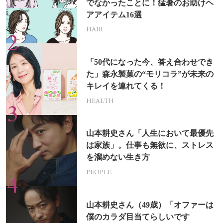
でなかったことに！猛暑のお助けヘ
アアイテム16選
HAIR
「50代になった今、答え合わせでき
た」森永製菓の“モリコラ”が未来の
キレイを連れてくる！
HEALTH
山本耕史さん「人生において最優先
は家族」。仕事も無欲に、ストレス
を溜めない生き方
PEOPLE
山本耕史さん（49歳）「オファーは
僕のカラダ目当てらしいです