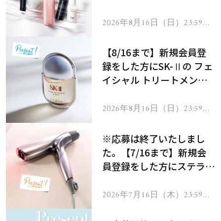
にプレゼント！
2026年8月16日（日）23:59ま
で
【8/16まで】新規会員登
録をした方にSK-Ⅱの フェ
イシャル トリートメント
セラムをプレゼント！
2026年8月16日（日）23:59ま
で
※応募は終了いたしまし
た。【7/16まで】新規会
員登録をした方にステラボ
ーテのシャインリバース
ヘアドライヤー ジュエル
2026年7月16日（木）23:59ま
で
をプレゼント！