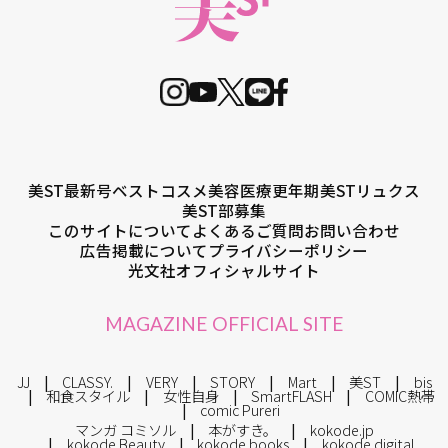
美ST最新号
ベストコスメ
美容医療
更年期
美STリュクス
美ST部募集
このサイトについて
よくあるご質問
お問い合わせ
広告掲載について
プライバシーポリシー
光文社オフィシャルサイト
MAGAZINE OFFICIAL SITE
JJ
CLASSY.
VERY
STORY
Mart
美ST
bis
和食スタイル
女性自身
SmartFLASH
COMIC熱帯
comic Pureri
マンガ コミソル
本がすき。
kokode.jp
kokode Beauty
kokode books
kokode digital