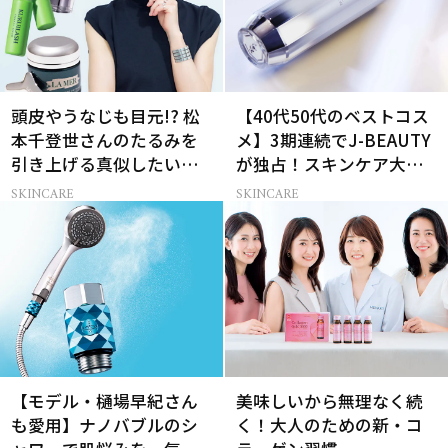
頭皮やうなじも目元!? 松
【40代50代のベストコス
本千登世さんのたるみを
メ】3期連続でJ-BEAUTY
引き上げる真似したい習
が独占！スキンケア大賞
慣
受賞コスメ9選
SKINCARE
SKINCARE
【モデル・樋場早紀さん
美味しいから無理なく続
も愛用】ナノバブルのシ
く！大人のための新・コ