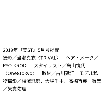
2019年『美ST』5月号掲載
撮影／当瀬真衣〈TRIVAL〉 ヘア・メーク／
RYO〈ROI〉 スタイリスト／鳥山悦代
〈One8tokyo〉 取材／古川延江 モデル私
物撮影／相澤琢磨、大場千里、髙橋智英 編集
／矢實佑理