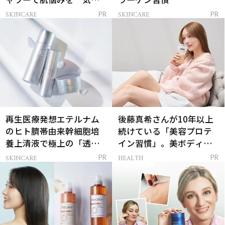
解決
SKINCARE
SKINCARE
PR
PR
再生医療発想エテルナム
後藤真希さんが10年以上
のヒト臍帯由来幹細胞培
続けている「美容プロテ
養上清液で極上の「透明
イン習慣」。美ボディを
感ハリ肌」へ
支える朝ルーティンと
SKINCARE
HEALTH
PR
PR
は？