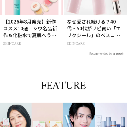
【2026年8月発売】新作
なぜ愛され続ける？40
コスメ10選 – シワ名品新
代・50代がリピ買い「エ
作＆化粧水で夏肌へうる
リクシール」のベスコス
おいチャージ
受賞名品3選
SKINCARE
SKINCARE
Recommended by
FEATURE