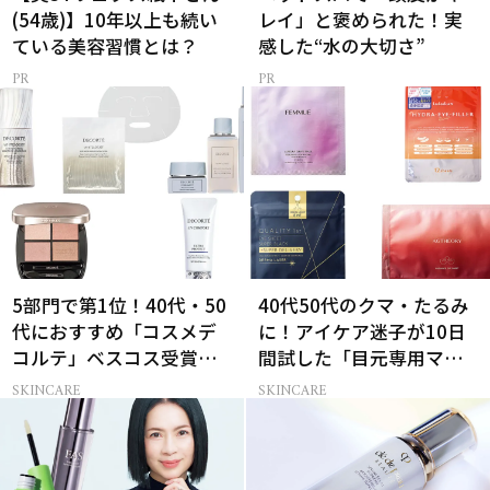
(54歳)】10年以上も続い
レイ」と褒められた！実
ている美容習慣とは？
感した“水の大切さ”
5部門で第1位！40代・50
40代50代のクマ・たるみ
代におすすめ「コスメデ
に！アイケア迷子が10日
コルテ」ベスコス受賞名
間試した「目元専用マス
品7選
ク」4選
SKINCARE
SKINCARE