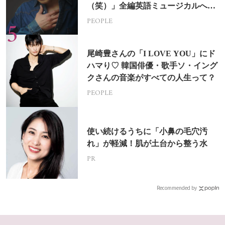
（笑）」全編英語ミュージカルへの
挑戦
PEOPLE
尾崎豊さんの「I LOVE YOU」にド
ハマり♡ 韓国俳優・歌手ソ・イング
クさんの音楽がすべての人生って？
PEOPLE
使い続けるうちに「小鼻の毛穴汚
れ」が軽減！肌が土台から整う水
PR
Recommended by