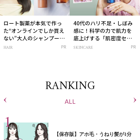
ロート製薬が本気で作っ
40代のハリ不足・しぼみ
た“オンラインでしか買え
感に！科学の力で肌力を
ない”大人のシャンプー＆
底上げする「肌密度セラ
トリートメントって？
ム」
HAIR
SKINCARE
PR
PR
RANKING
ALL
【保存版】アホ毛・うねり髪が1分