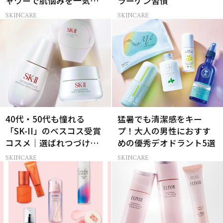
ャワーで肌悩みを一気に
ラーゲン習慣
解決
SKINCARE
SKINCARE
40代・50代も憧れる
猛暑でも清潔感をキー
「SK-II」のベスコス受賞
プ！大人の男性におすす
コスメ｜選ばれつづける
めの優秀デオドラント5選
ワケは？
SKINCARE
SKINCARE