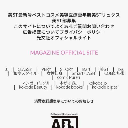
美ST最新号
ベストコスメ
美容医療
更年期
美STリュクス
美ST部募集
このサイトについて
よくあるご質問
お問い合わせ
広告掲載について
プライバシーポリシー
光文社オフィシャルサイト
MAGAZINE OFFICIAL SITE
JJ
CLASSY.
VERY
STORY
Mart
美ST
bis
和食スタイル
女性自身
SmartFLASH
COMIC熱帯
comic Pureri
マンガ コミソル
本がすき。
kokode.jp
kokode Beauty
kokode books
kokode digital
消費税総額表示についてのお知らせ