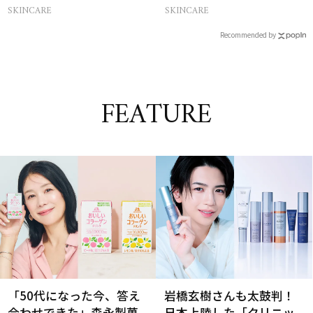
ど
SKINCARE
SKINCARE
Recommended by
FEATURE
「50代になった今、答え
岩橋玄樹さんも太鼓判！
合わせできた」森永製菓
日本上陸した「クリニッ