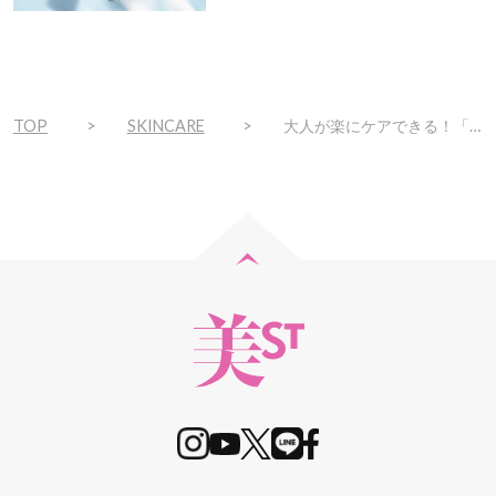
で
ト！
TOP
SKINCARE
大人が楽にケアできる！「何度もつけ直さなくていいUVコスメ」最新おすすめ３選