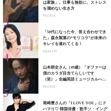
は家族」。仕事も無欲に、ストレス
を溜めない生き方
PEOPLE
「50代になった今、答え合わせでき
た」森永製菓の“モリコラ”が未来の
キレイを連れてくる！
HEALTH
山本耕史さん（49歳）「オファーは
僕のカラダ目当てらしいです
（笑）」全編英語ミュージカルへの
挑戦
PEOPLE
尾崎豊さんの「I LOVE YOU」にド
ハマり♡ 韓国俳優・歌手ソ・イング