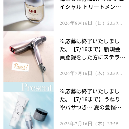
イシャル トリートメント
セラムをプレゼント！
2026年8月16日（日）23:59ま
で
※応募は終了いたしまし
た。【7/16まで】新規会
員登録をした方にステラボ
ーテのシャインリバース
ヘアドライヤー ジュエル
2026年7月16日（木）23:59ま
で
をプレゼント！
※応募は終了いたしまし
た。【7/16まで】うねり
やパサつき… 夏の髪悩み
を解消するヘアケアアイテ
ムを13名様にプレゼン
2026年7月16日（木）23:59ま