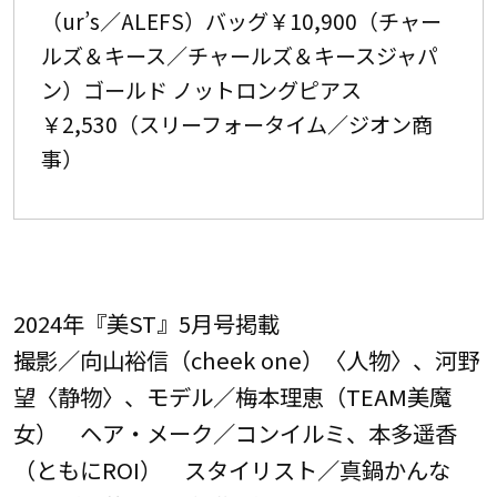
（ur’s／ALEFS）バッグ￥10,900（チャー
ルズ＆キース／チャールズ＆キースジャパ
ン）ゴールド ノットロングピアス
￥2,530（スリーフォータイム／ジオン商
事）
2024年『美ST』5月号掲載
撮影／向山裕信（cheek one）〈人物〉、河野
望〈静物〉、モデル／梅本理恵（TEAM美魔
女） ヘア・メーク／コンイルミ、本多遥香
（ともにROI） スタイリスト／真鍋かんな