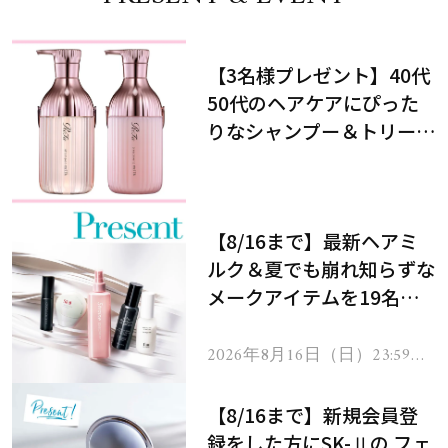
【3名様プレゼント】40代
50代のヘアケアにぴった
りなシャンプー＆トリート
メントで、うねり悩みに対
処！
【8/16まで】最新ヘアミ
ルク＆夏でも崩れ知らずな
メークアイテムを19名様
にプレゼント！
2026年8月16日（日）23:59ま
で
【8/16まで】新規会員登
録をした方にSK-Ⅱの フェ