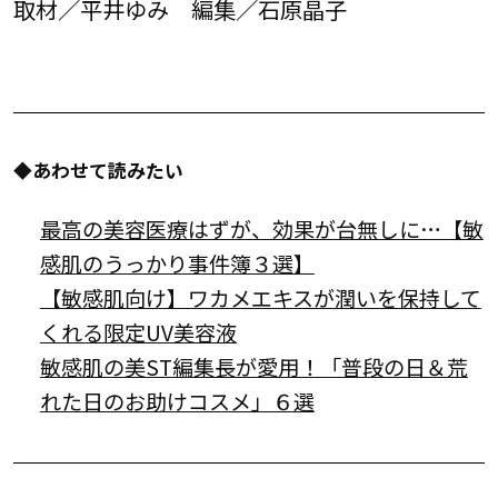
取材／平井ゆみ 編集／石原晶子
◆あわせて読みたい
最高の美容医療はずが、効果が台無しに…【敏
感肌のうっかり事件簿３選】
【敏感肌向け】ワカメエキスが潤いを保持して
くれる限定UV美容液
敏感肌の美ST編集長が愛用！「普段の日＆荒
れた日のお助けコスメ」６選