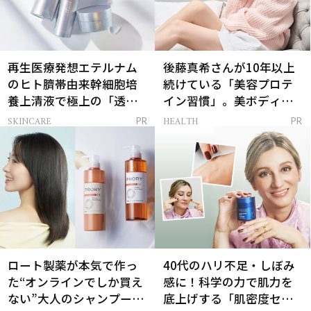
再生医療発想エテルナム
後藤真希さんが10年以上
のヒト臍帯由来幹細胞培
続けている「美容プロテ
養上清液で極上の「透明
イン習慣」。美ボディを
感ハリ肌」へ
支える朝ルーティンと
SKINCARE
HEALTH
PR
PR
は？
ロート製薬が本気で作っ
40代のハリ不足・しぼみ
た“オンラインでしか買え
感に！科学の力で肌力を
ない”大人のシャンプー＆
底上げする「肌密度セラ