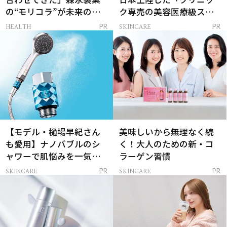
の“モリコラ”が未来のキ
ク専売の美容医療級スキ
レイを連れてくる！
ンケア」
HEALTH
SKINCARE
PR
PR
【モデル・樋場早紀さん
美味しいから無理なく続
も愛用】ナノバブルのシ
く！大人のための新・コ
ャワーで肌悩みを一気に
ラーゲン習慣
解決
SKINCARE
SKINCARE
PR
PR