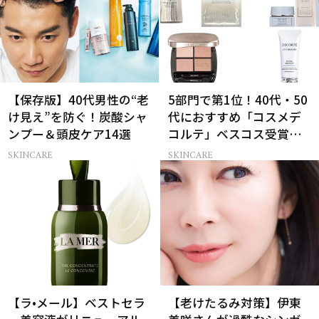
【保存版】40代男性の“老
5部門で第1位！40代・50
け見え”を防ぐ！炭酸シャ
代におすすめ「コスメデ
ンプー＆頭皮ケア14選
コルテ」ベスコス受賞名
品7選
SKINCARE
SKINCARE
【ラ•メール】ベストセラ
【老けたるみ対策】伊東