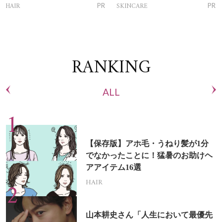
トリートメントって？
ム」
HAIR
SKINCARE
PR
PR
RANKING
ALL
【保存版】アホ毛・うねり髪が1分
でなかったことに！猛暑のお助けヘ
アアイテム16選
HAIR
山本耕史さん「人生において最優先