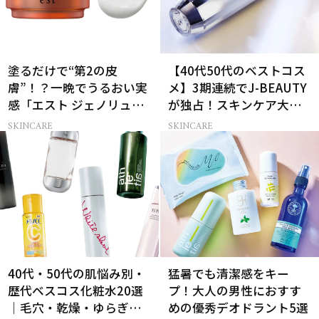
塗るだけで“第2の皮
【40代50代のベストコス
膚”！？一晩でうるおい実
メ】3期連続でJ-BEAUTY
感「エスト ジェノリュク
が独占！スキンケア大賞
ス クリーム」
受賞コスメ9選
SKINCARE
SKINCARE
40代・50代の肌悩み別・
猛暑でも清潔感をキー
歴代ベスコス化粧水20選
プ！大人の男性におすす
｜毛穴・乾燥・ゆらぎな
めの優秀デオドラント5選