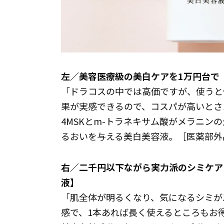
左／美容医療級の美白ケアを1万円台で 【
「ドラコスの中では高価ですが、使うと
果が実感できるので、コスパが高いとさ
4MSKとm-トラネキサム酸がメラニン
るおいを与える美白美容液。［医薬部外品］
右／二千円以下ながら実力派のシミケア 【
液】
「肌全体が明るくなり、気になるシミが
感で、1本あれば長く使えるところもお