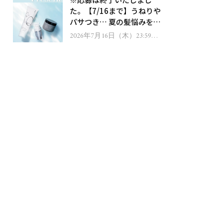
ゼント！
た。【7/16まで】うねりや
パサつき… 夏の髪悩みを解
消するヘアケアアイテムを
2026年7月16日（木）23:59ま
で
13名様にプレゼント！