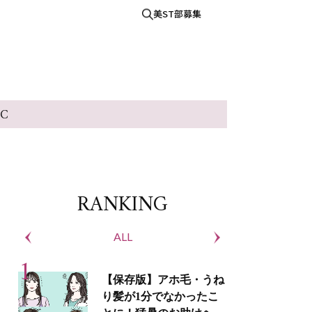
美ST部募集
IC
RANKING
ALL
S
【保存版】アホ毛・うね
り髪が1分でなかったこ