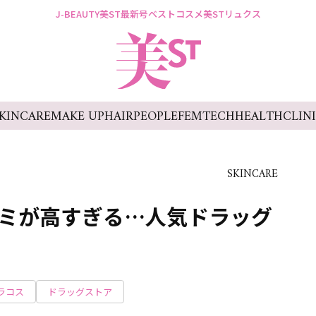
J-BEAUTY
美ST最新号
ベストコスメ
美STリュクス
KINCARE
MAKE UP
HAIR
PEOPLE
FEMTECH
HEALTH
CLIN
SKINCARE
口コミが高すぎる…人気ドラッグ
ラコス
ドラッグストア