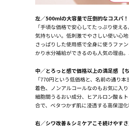
左／500mlの大容量で圧倒的なコスパ！
「手頃な価格で安心してたっぷり使える
気持ちいい。低刺激でやさしい使い心地
さっぱりした使用感で全身に使うファン
かり水分補給ができるのも人気の理由。50
中／とろっと感で価格以上の満足感 【ち
「770円という低価格と、名前の通り
着色、ノンアルコールなのもお気に入り
細胞間うるおい成分、ヒアルロン酸＆ト
合で、ベタつかず肌に浸透する高保湿化粧水
右／シワ改善＆シミケアこそ続けやすさ重