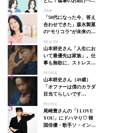
とに！猛暑のお助けヘア
アイテム16選
HAIR
「50代になった今、答え
合わせできた」森永製菓
の“モリコラ”が未来のキ
レイを連れてくる！
HEALTH
山本耕史さん「人生にお
いて最優先は家族」。仕
事も無欲に、ストレスを
溜めない生き方
PEOPLE
山本耕史さん（49歳）
「オファーは僕のカラダ
目当てらしいです
（笑）」全編英語ミュー
PEOPLE
ジカルへの挑戦
尾崎豊さんの「I LOVE
YOU」にドハマり♡ 韓
国俳優・歌手ソ・イング
クさんの音楽がすべての