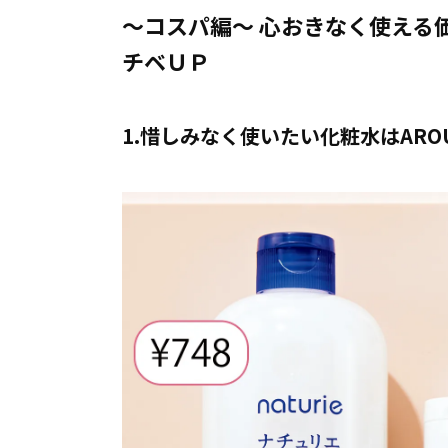
〜コスパ編〜 心おきなく使える
チベＵＰ
1.惜しみなく使いたい化粧水はAROU