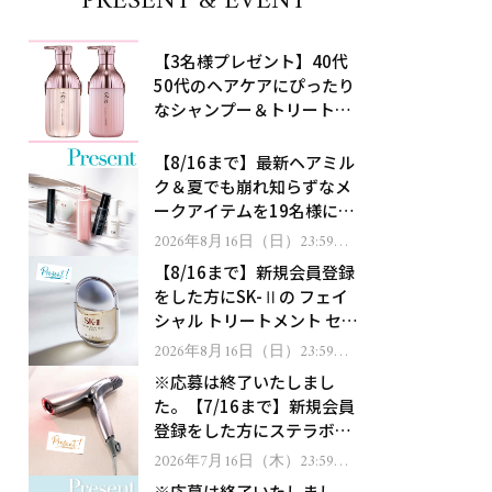
PRESENT & EVENT
【3名様プレゼント】40代
50代のヘアケアにぴったり
なシャンプー＆トリートメ
ントで、うねり悩みに対
処！
【8/16まで】最新ヘアミル
ク＆夏でも崩れ知らずなメ
ークアイテムを19名様にプ
レゼント！
2026年8月16日（日）23:59ま
で
【8/16まで】新規会員登録
をした方にSK-Ⅱの フェイ
シャル トリートメント セラ
ムをプレゼント！
2026年8月16日（日）23:59ま
で
※応募は終了いたしまし
た。【7/16まで】新規会員
登録をした方にステラボー
テのシャインリバース ヘア
2026年7月16日（木）23:59ま
で
ドライヤー ジュエルをプレ
※応募は終了いたしまし