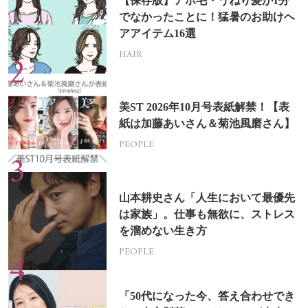
【保存版】アホ毛・うねり髪が1分
でなかったことに！猛暑のお助けヘ
アアイテム16選
HAIR
美ST 2026年10月号表紙解禁！【表
紙は加藤あいさん＆菊池風磨さん】
PEOPLE
山本耕史さん「人生において最優先
は家族」。仕事も無欲に、ストレス
を溜めない生き方
PEOPLE
「50代になった今、答え合わせでき