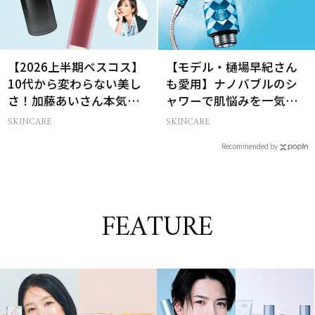
【2026上半期ベスコス】
【モデル・樋場早紀さん
10代から変わらない美し
も愛用】ナノバブルのシ
さ！加藤あいさん本気の
ャワーで肌悩みを一気に
愛用名品２選
解決
SKINCARE
SKINCARE
Recommended by
FEATURE