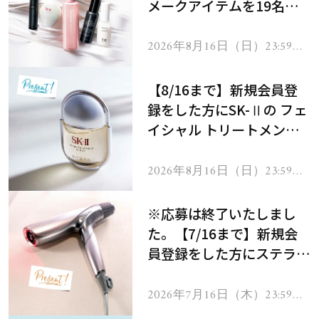
メークアイテムを19名様
にプレゼント！
2026年8月16日（日）23:59ま
で
【8/16まで】新規会員登
録をした方にSK-Ⅱの フェ
イシャル トリートメント
セラムをプレゼント！
2026年8月16日（日）23:59ま
で
※応募は終了いたしまし
た。【7/16まで】新規会
員登録をした方にステラボ
ーテのシャインリバース
ヘアドライヤー ジュエル
2026年7月16日（木）23:59ま
で
をプレゼント！