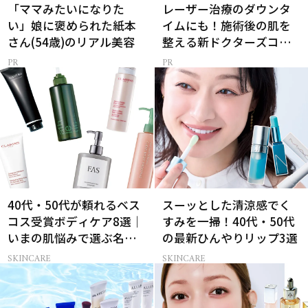
「ママみたいになりた
レーザー治療のダウンタ
い」娘に褒められた紙本
イムにも！施術後の肌を
さん(54歳)のリアル美容
整える新ドクターズコス
メ
40代・50代が頼れるベス
スーッとした清涼感でく
コス受賞ボディケア8選｜
すみを一掃！40代・50代
いまの肌悩みで選ぶ名品
の最新ひんやりリップ3選
まとめ
SKINCARE
SKINCARE