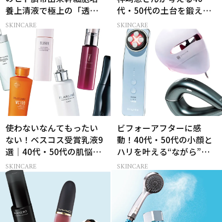
養上清液で極上の「透明
代・50代の土台を鍛える
感ハリ肌」へ
肌投資名品
SKINCARE
SKINCARE
使わないなんてもったい
ビフォーアフターに感
ない！ベスコス受賞乳液9
動！40代・50代の小顔と
選｜40代・50代の肌悩み
ハリを叶える“ながら”美
別まとめ
顔器3選
SKINCARE
SKINCARE