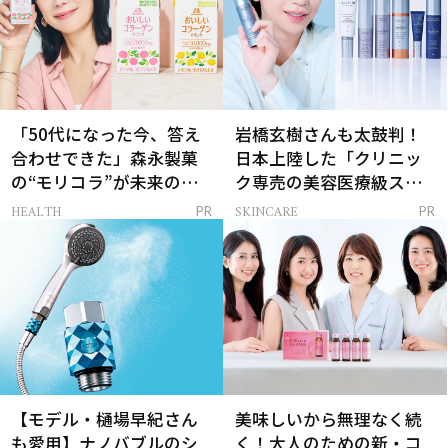
「50代になった今、答え
岩橋玄樹さんも太鼓判！
合わせできた」森永製菓
日本上陸した「クリニッ
の“モリコラ”が未来のキ
ク専売の美容医療級スキ
レイを連れてくる！
ンケア」
HEALTH
SKINCARE
PR
PR
【モデル・樋場早紀さん
美味しいから無理なく続
も愛用】ナノバブルのシ
く！大人のための新・コ