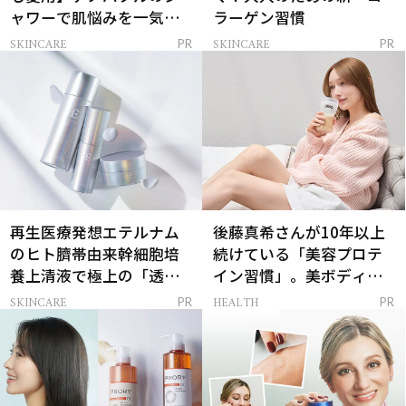
ャワーで肌悩みを一気に
ラーゲン習慣
解決
SKINCARE
SKINCARE
PR
PR
再生医療発想エテルナム
後藤真希さんが10年以上
のヒト臍帯由来幹細胞培
続けている「美容プロテ
養上清液で極上の「透明
イン習慣」。美ボディを
感ハリ肌」へ
支える朝ルーティンと
SKINCARE
HEALTH
PR
PR
は？