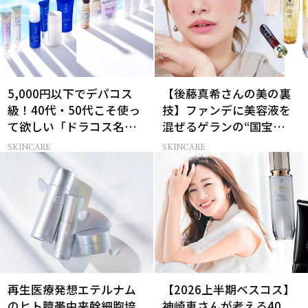
5,000円以下でデパコス
【後藤真希さんの美の裏
級！40代・50代こそ使っ
技】ファンデに美容液を
て欲しい「ドラコス名品
混ぜるゲランの“国宝
UV」12選
級”ツヤ肌術
SKINCARE
SKINCARE
再生医療発想エテルナム
【2026上半期ベスコス】
のヒト臍帯由来幹細胞培
神崎恵さんが考える40