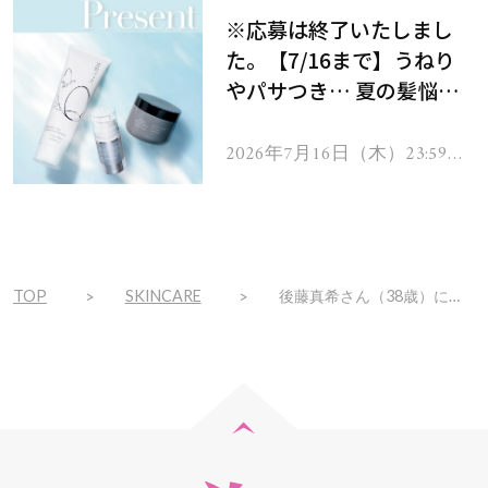
※応募は終了いたしまし
た。【7/16まで】うねり
やパサつき… 夏の髪悩み
を解消するヘアケアアイテ
ムを13名様にプレゼン
2026年7月16日（木）23:59ま
で
ト！
TOP
SKINCARE
後藤真希さん（38歳）に聞いた「美ボディを作るのにかかせないもの」３選