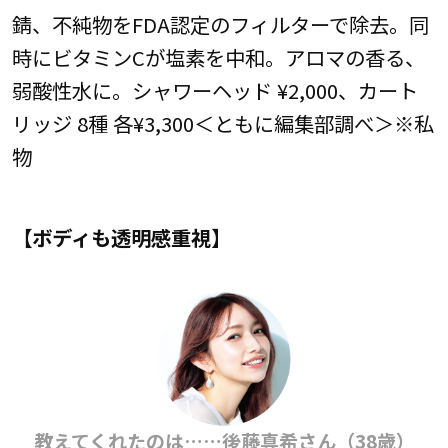
錆、不純物をFDA認定のフィルターで除去。同
時にビタミンCが塩素を中和。アロマの香る、
弱酸性水に。シャワーヘッド ¥2,000、カート
リッジ 8種 各¥3,300＜ともに編集部調べ＞※私
物
【ボディも透明感重視】
教えてくれたのは……後藤真希さん（38歳）