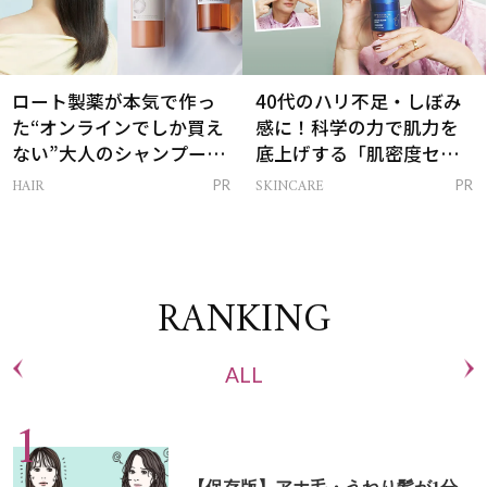
ロート製薬が本気で作っ
40代のハリ不足・しぼみ
た“オンラインでしか買え
感に！科学の力で肌力を
ない”大人のシャンプー＆
底上げする「肌密度セラ
トリートメントって？
ム」
HAIR
SKINCARE
PR
PR
RANKING
ALL