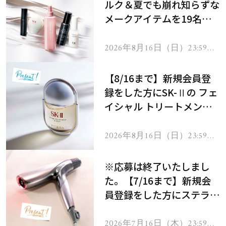
ルク＆夏でも崩れ知らずな
メークアイテムを19名様
にプレゼント！
2026年8月16日（日）23:59ま
で
【8/16まで】新規会員登
録をした方にSK-Ⅱの フェ
イシャル トリートメント
セラムをプレゼント！
2026年8月16日（日）23:59ま
で
※応募は終了いたしまし
た。【7/16まで】新規会
員登録をした方にステラボ
ーテのシャインリバース
ヘアドライヤー ジュエル
2026年7月16日（木）23:59ま