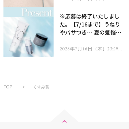
で
をプレゼント！
※応募は終了いたしまし
た。【7/16まで】うねり
やパサつき… 夏の髪悩み
を解消するヘアケアアイテ
ムを13名様にプレゼン
2026年7月16日（木）23:59ま
で
ト！
TOP
くすみ賞