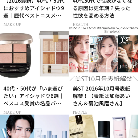
【2026最新】40代・50代
40代50代で性欲がなくな
におすすめアイシャドウ9
る原因は更年期？失った
選｜歴代ベストコスメ受
性欲を高める方法
賞まとめ
MAKE UP
HEALTH
40代・50代が「いま選び
美ST 2026年10月号表紙
たい」アイシャドウ6選｜
解禁！【表紙は加藤あい
ベスコス受賞の名品パレ
さん＆菊池風磨さん】
ット＆単色アイカラー
MAKE UP
PEOPLE