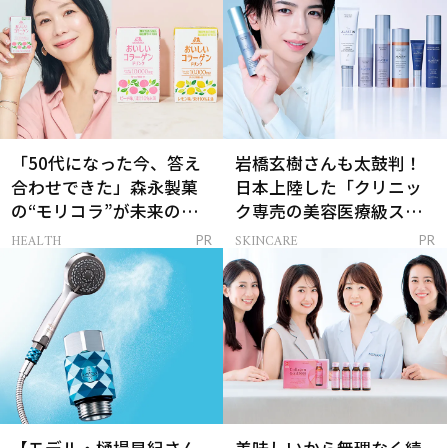
「50代になった今、答え
岩橋玄樹さんも太鼓判！
合わせできた」森永製菓
日本上陸した「クリニッ
の“モリコラ”が未来のキ
ク専売の美容医療級スキ
レイを連れてくる！
ンケア」
HEALTH
SKINCARE
PR
PR