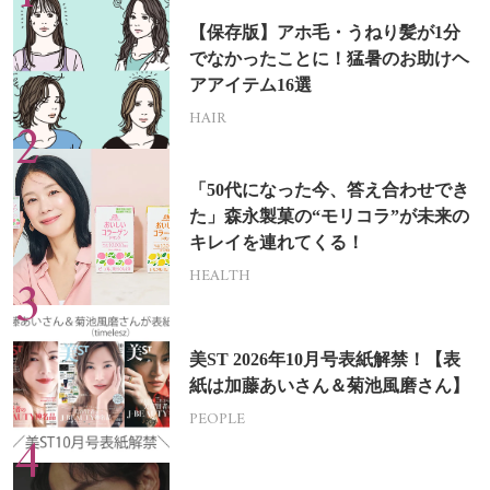
【保存版】アホ毛・うねり髪が1分
でなかったことに！猛暑のお助けヘ
アアイテム16選
HAIR
「50代になった今、答え合わせでき
た」森永製菓の“モリコラ”が未来の
キレイを連れてくる！
HEALTH
美ST 2026年10月号表紙解禁！【表
紙は加藤あいさん＆菊池風磨さん】
PEOPLE