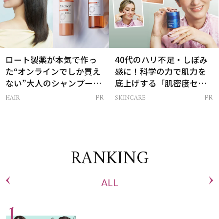
ロート製薬が本気で作っ
40代のハリ不足・しぼみ
た“オンラインでしか買え
感に！科学の力で肌力を
ない”大人のシャンプー＆
底上げする「肌密度セラ
トリートメントって？
ム」
HAIR
SKINCARE
PR
PR
RANKING
ALL