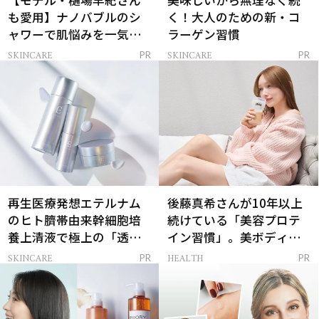
【モデル・樋場早紀さん
美味しいから無理なく続
も愛用】ナノバブルのシ
く！大人のための新・コ
ャワーで肌悩みを一気に
ラーゲン習慣
解決
SKINCARE
SKINCARE
PR
PR
再生医療発想エテルナム
後藤真希さんが10年以上
のヒト臍帯由来幹細胞培
続けている「美容プロテ
養上清液で極上の「透明
イン習慣」。美ボディを
感ハリ肌」へ
支える朝ルーティンと
SKINCARE
HEALTH
PR
PR
は？