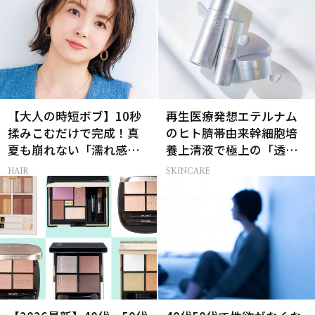
【大人の時短ボブ】10秒
再生医療発想エテルナム
揉みこむだけで完成！真
のヒト臍帯由来幹細胞培
夏も崩れない「濡れ感ハ
養上清液で極上の「透明
ンサムヘア」
感ハリ肌」へ
HAIR
SKINCARE