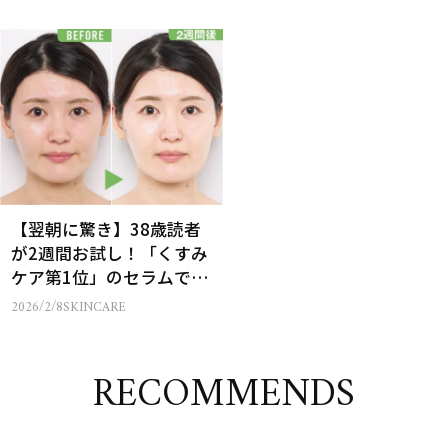
【翌朝に驚き】38歳読者
が2週間お試し！「くすみ
ケア第1位」のセラムで肌
の赤みが消えた？
2026/2/8
SKINCARE
RECOMMENDS