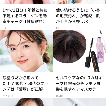
1本で1日分！年齢と共に
使い続けるうちに「小鼻
不足するコラーゲンを効
の毛穴汚れ」が軽減！肌
率チャージ【健康飲料】
が土台から整う水
厚塗りだから崩れて
セルフケアなのに3カ月キ
た！？40代・50代のファ
ープ!? 根元のチラホラ白
ンデは『薄膜』が正解で
髪を隠すヘアマスカラ
した
MAKE UP
HAIR