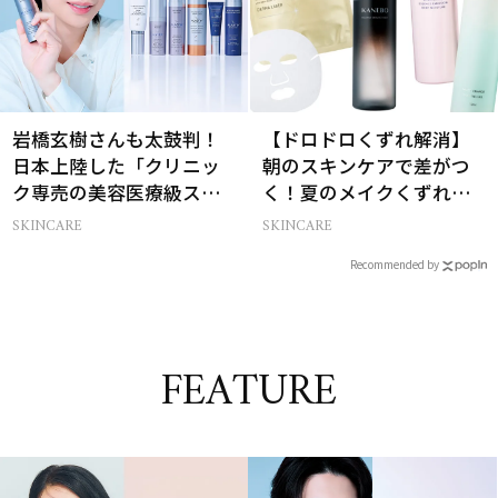
岩橋玄樹さんも太鼓判！
【ドロドロくずれ解消】
日本上陸した「クリニッ
朝のスキンケアで差がつ
ク専売の美容医療級スキ
く！夏のメイクくずれ防
ンケア」
止術
SKINCARE
SKINCARE
Recommended by
FEATURE