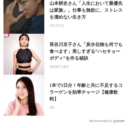
山本耕史さん「人生において最優先
は家族」。仕事も無欲に、ストレス
を溜めない生き方
PEOPLE
長谷川京子さん「炭水化物も何でも
食べます」美しすぎる”ハセキョー
ボディ”を作る秘訣
SKINCARE
1本で1日分！年齢と共に不足するコ
ラーゲンを効率チャージ【健康飲
料】
PR
Recommended by