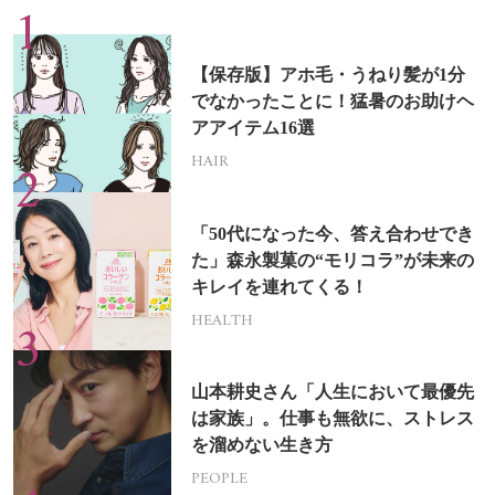
【保存版】アホ毛・うねり髪が1分
でなかったことに！猛暑のお助けヘ
アアイテム16選
HAIR
「50代になった今、答え合わせでき
た」森永製菓の“モリコラ”が未来の
キレイを連れてくる！
HEALTH
山本耕史さん「人生において最優先
は家族」。仕事も無欲に、ストレス
を溜めない生き方
PEOPLE