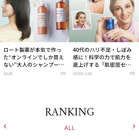
ロート製薬が本気で作っ
40代のハリ不足・しぼみ
た“オンラインでしか買え
感に！科学の力で肌力を
ない”大人のシャンプー＆
底上げする「肌密度セラ
トリートメントって？
ム」
HAIR
SKINCARE
PR
PR
RANKING
ALL