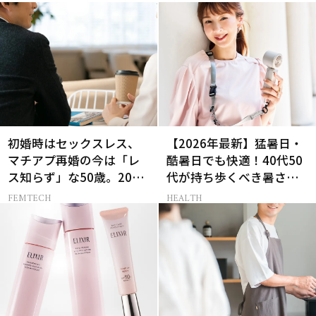
初婚時はセックスレス、
【2026年最新】猛暑日・
マチアプ再婚の今は「レ
酷暑日でも快適！40代50
ス知らず」な50歳。20代
代が持ち歩くべき暑さ対
と変えた“結婚の条件”と
策グッズ
FEMTECH
HEALTH
は？