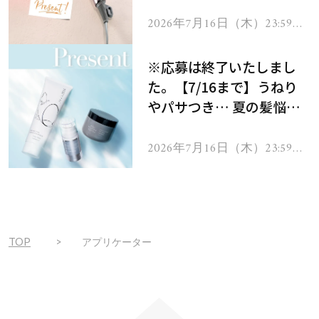
ーテのシャインリバース
ヘアドライヤー ジュエル
2026年7月16日（木）23:59ま
で
をプレゼント！
※応募は終了いたしまし
た。【7/16まで】うねり
やパサつき… 夏の髪悩み
を解消するヘアケアアイテ
ムを13名様にプレゼン
2026年7月16日（木）23:59ま
で
ト！
TOP
アプリケーター