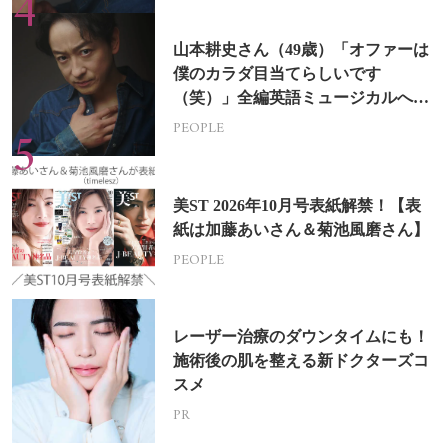
山本耕史さん（49歳）「オファーは
僕のカラダ目当てらしいです
（笑）」全編英語ミュージカルへの
挑戦
PEOPLE
美ST 2026年10月号表紙解禁！【表
紙は加藤あいさん＆菊池風磨さん】
PEOPLE
レーザー治療のダウンタイムにも！
施術後の肌を整える新ドクターズコ
スメ
PR