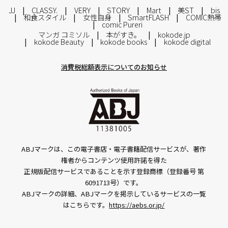
JJ
CLASSY.
VERY
STORY
Mart
美ST
bis
和食スタイル
女性自身
SmartFLASH
COMIC熱帯
comic Pureri
マンガ コミソル
本がすき。
kokode.jp
kokode Beauty
kokode books
kokode digital
消費税総額表示についてのお知らせ
ABJマークは、この電子書店・電子書籍配信サービスが、著作
権者からコンテンツ使用許諾を得た
正規版配信サービスであることを示す登録商標（登録番号 第
6091713号）です。
ABJマークの詳細、ABJマークを掲示しているサービスの一覧
はこちらです。
https://aebs.or.jp/