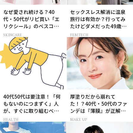
なぜ愛され続ける？40
セックスレス解消に温泉
代・50代がリピ買い「エ
旅行は有効か？行ってみ
リクシール」のベスコス
たけどダメだった49歳妻
受賞名品3選
の「思わぬ収穫」
SKINCARE
FEMTECH
40代50代は要注意！「何
厚塗りだから崩れて
もないのにつまずく」人
た！？40代・50代のファ
が、すぐに取り組むべき
ンデは『薄膜』が正解で
こと5選［医師監修］
した
HEALTH
MAKE UP