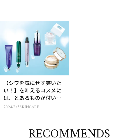
【シワを気にせず笑いた
い！】を叶えるコスメに
は、とあるものが付いて
いた
2024/3/5
SKINCARE
RECOMMENDS