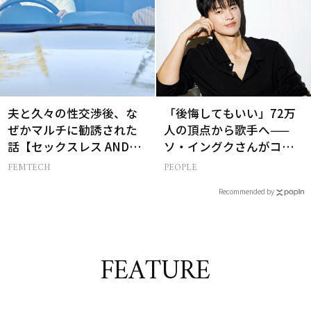
夫と久々の性交渉後、な
「後悔してもいい」72万
ぜかマルチに勧誘された
人の頂点から歌手へ——
話【セックスレス AND
ソ・イングクさんがコツ
THE CITY -女たちの告
コツ頑張れる原動力とは
FEMTECH
PEOPLE
白-】
Recommended by
FEATURE