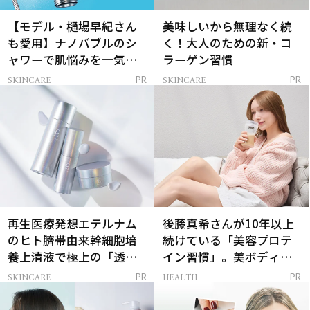
【モデル・樋場早紀さん
美味しいから無理なく続
も愛用】ナノバブルのシ
く！大人のための新・コ
ャワーで肌悩みを一気に
ラーゲン習慣
解決
SKINCARE
SKINCARE
PR
PR
再生医療発想エテルナム
後藤真希さんが10年以上
のヒト臍帯由来幹細胞培
続けている「美容プロテ
養上清液で極上の「透明
イン習慣」。美ボディを
感ハリ肌」へ
支える朝ルーティンと
SKINCARE
HEALTH
PR
PR
は？