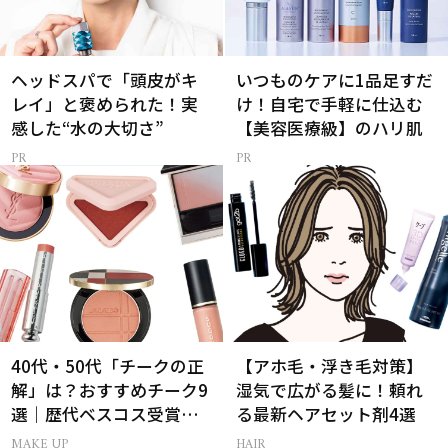
ヘッドスパで「頭皮がキ
いつものケアに1品足すだ
レイ」と褒められた！実
け！自宅で手軽に仕込む
感した“水の大切さ”
【美容医療級】のハリ肌
40代・50代「チークの正
【アホ毛・浮き毛対策】
解」は？おすすめチーク9
湿気で広がる髪に！頼れ
選｜歴代ベスコス受賞ま
る最新ヘアセット剤4選
とめ＆正しい使い方
MAKE UP
HAIR