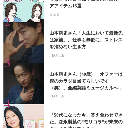
アアイテム16選
HAIR
山本耕史さん「人生において最優先
は家族」。仕事も無欲に、ストレス
を溜めない生き方
PEOPLE
山本耕史さん（49歳）「オファーは
僕のカラダ目当てらしいです
（笑）」全編英語ミュージカルへの
挑戦
PEOPLE
「50代になった今、答え合わせでき
た」森永製菓の“モリコラ”が未来の