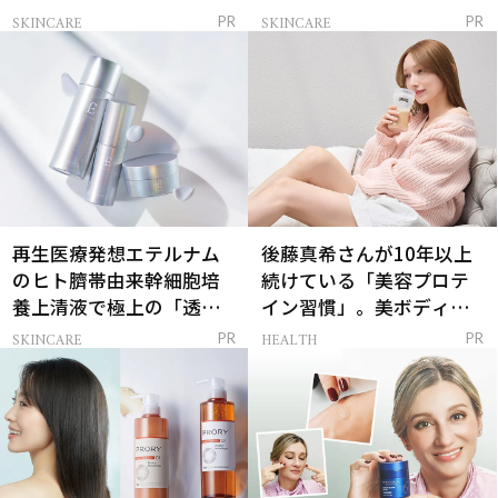
解決
SKINCARE
SKINCARE
PR
PR
再生医療発想エテルナム
後藤真希さんが10年以上
のヒト臍帯由来幹細胞培
続けている「美容プロテ
養上清液で極上の「透明
イン習慣」。美ボディを
感ハリ肌」へ
支える朝ルーティンと
SKINCARE
HEALTH
PR
PR
は？