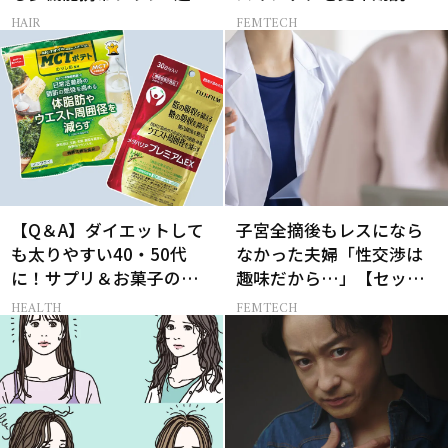
が本気でお試し！
HAIR
FEMTECH
【Q＆A】ダイエットして
子宮全摘後もレスになら
も太りやすい40・50代
なかった夫婦「性交渉は
に！サプリ＆お菓子の選
趣味だから…」【セック
び方
スレス AND THE CITY -女
HEALTH
FEMTECH
たちの告白-】