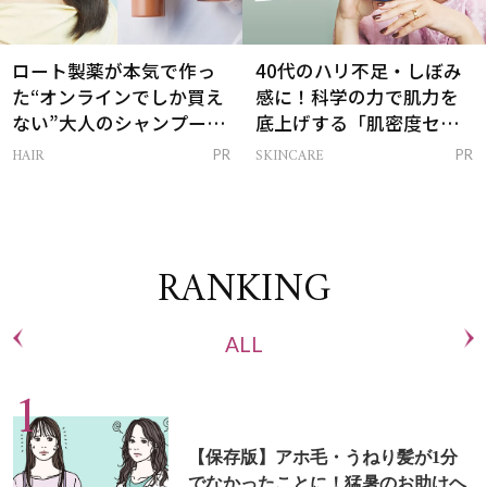
ロート製薬が本気で作っ
40代のハリ不足・しぼみ
た“オンラインでしか買え
感に！科学の力で肌力を
ない”大人のシャンプー＆
底上げする「肌密度セラ
トリートメントって？
ム」
HAIR
SKINCARE
PR
PR
RANKING
ALL
【保存版】アホ毛・うねり髪が1分
でなかったことに！猛暑のお助けヘ