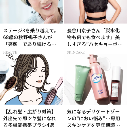
ステージ3を乗り越えて。
長谷川京子さん「炭水化
68歳の秋野暢子さんが
物も何でも食べます」美
「笑顔」であり続ける理
しすぎる”ハセキョーボデ
由
ィ”を作る秘訣
HEALTH
SKINCARE
【乱れ髪・広がり対策】
気になるデリケートゾー
外出先で即ツヤ髪になれ
ンの“におい悩み”…専用
る多機能携帯ブラシ4選
スキンケアを更年期読者