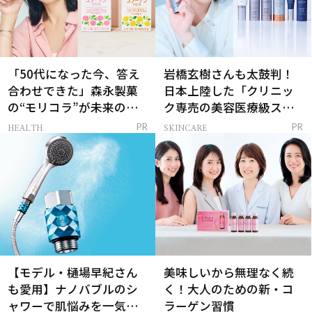
「50代になった今、答え
岩橋玄樹さんも太鼓判！
合わせできた」森永製菓
日本上陸した「クリニッ
の“モリコラ”が未来のキ
ク専売の美容医療級スキ
レイを連れてくる！
ンケア」
HEALTH
SKINCARE
PR
PR
【モデル・樋場早紀さん
美味しいから無理なく続
も愛用】ナノバブルのシ
く！大人のための新・コ
ャワーで肌悩みを一気に
ラーゲン習慣