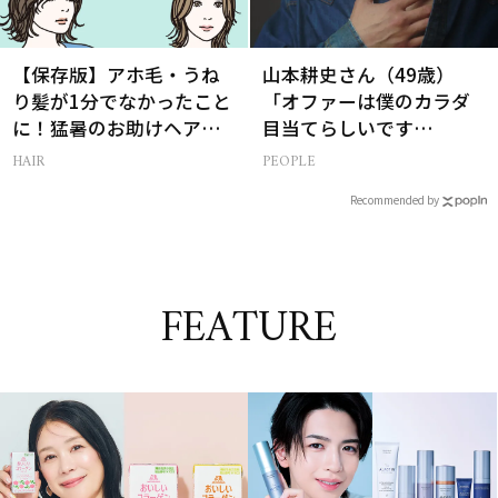
【保存版】アホ毛・うね
山本耕史さん（49歳）
り髪が1分でなかったこと
「オファーは僕のカラダ
に！猛暑のお助けヘアア
目当てらしいです
イテム16選
（笑）」全編英語ミュー
HAIR
PEOPLE
ジカルへの挑戦
Recommended by
FEATURE