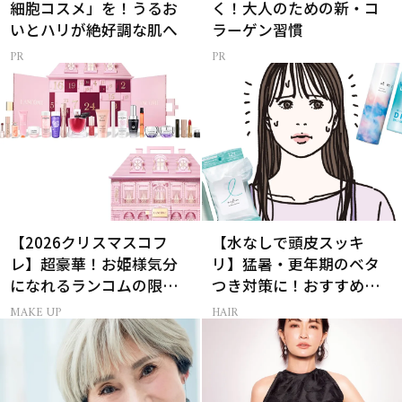
細胞コスメ」を！うるお
く！大人のための新・コ
いとハリが絶好調な肌へ
ラーゲン習慣
【2026クリスマスコフ
【水なしで頭皮スッキ
レ】超豪華！お姫様気分
リ】猛暑・更年期のベタ
になれるランコムの限定
つき対策に！おすすめ最
コスメキット
新ドライシャンプー4選
MAKE UP
HAIR