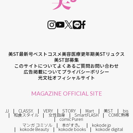
美ST最新号
ベストコスメ
美容医療
更年期
美STリュクス
美ST部募集
このサイトについて
よくあるご質問
お問い合わせ
広告掲載について
プライバシーポリシー
光文社オフィシャルサイト
MAGAZINE OFFICIAL SITE
JJ
CLASSY.
VERY
STORY
Mart
美ST
bis
和食スタイル
女性自身
SmartFLASH
COMIC熱帯
comic Pureri
マンガ コミソル
本がすき。
kokode.jp
kokode Beauty
kokode books
kokode digital