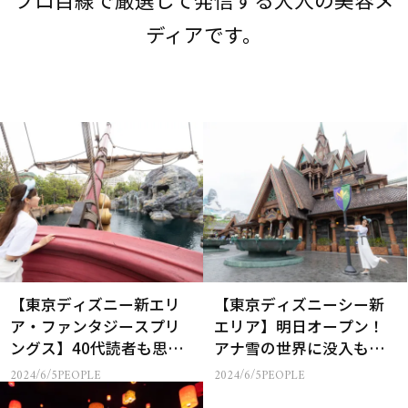
ディアです。
【東京ディズニー新エリ
【東京ディズニーシー新
ア・ファンタジースプリ
エリア】明日オープン！
ングス】40代読者も思わ
アナ雪の世界に没入も…
ず感涙…大人の注目ポイ
エリア別徹底レポ
2024/6/5
PEOPLE
2024/6/5
PEOPLE
ントは