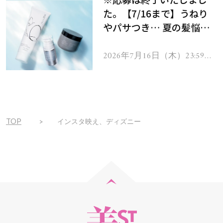
た。【7/16まで】うねり
やパサつき… 夏の髪悩み
を解消するヘアケアアイテ
ムを13名様にプレゼン
2026年7月16日（木）23:59ま
で
ト！
TOP
インスタ映え、ディズニー