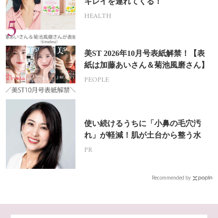
キレイを連れてくる！
HEALTH
美ST 2026年10月号表紙解禁！【表
紙は加藤あいさん＆菊池風磨さん】
PEOPLE
使い続けるうちに「小鼻の毛穴汚
れ」が軽減！肌が土台から整う水
PR
Recommended by