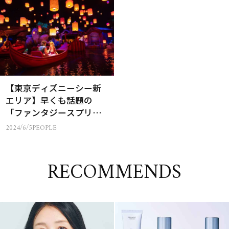
【東京ディズニーシー新
エリア】早くも話題の
「ファンタジースプリン
グス」！ラプンツェルの
2024/6/5
PEOPLE
世界が幻想的すぎる…
RECOMMENDS