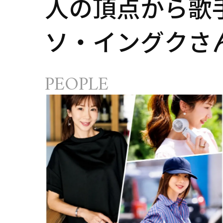
人の頂点から歌
ソ・イングクさ
コツ頑張れる原
PEOPLE