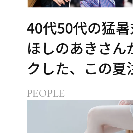
40代50代の猛
ほしのあきさん
クした、この夏
さ対策グッズ3
PEOPLE