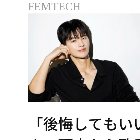
の対処法
FEMTECH
「後悔してもいい