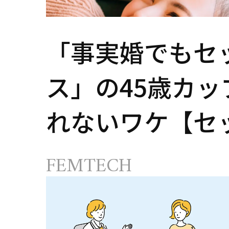
「事実婚でもセ
ス」の45歳カッ
れないワケ【セ
ス AND THE CI
FEMTECH
の告白-】