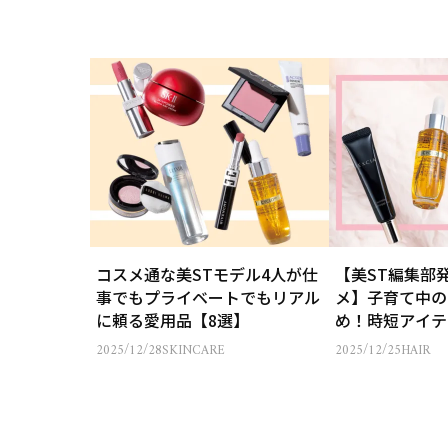
コスメ通な美STモデル4人が仕
【美ST編集部
事でもプライベートでもリアル
メ】子育て中の
に頼る愛用品【8選】
め！時短アイテ
2025/12/28
SKINCARE
2025/12/25
HAIR