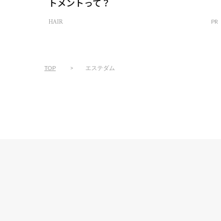
トメントって？
HAIR
PR
TOP
エステダム