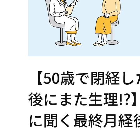
【50歳で閉経し
後にまた生理!?
に聞く最終月経