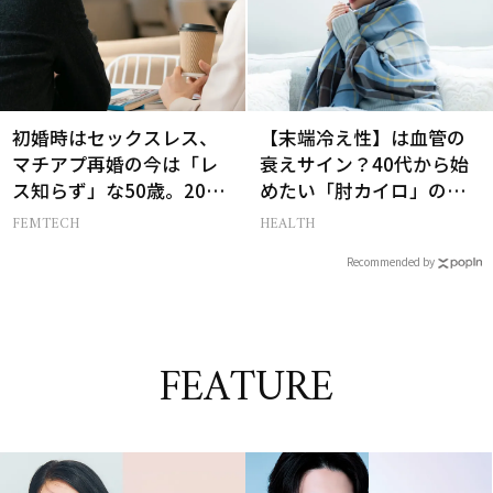
初婚時はセックスレス、
【末端冷え性】は血管の
マチアプ再婚の今は「レ
衰えサイン？40代から始
ス知らず」な50歳。20代
めたい「肘カイロ」の新
と変えた“結婚の条件”と
常識
FEMTECH
HEALTH
は？
Recommended by
FEATURE