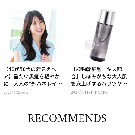
【40代50代の若見えヘ
【植物幹細胞エキス配
ア】重たい黒髪を軽やか
合】しぼみがちな大人肌
に！大人の“外ハネレイヤ
を底上げするハリツヤ化
ー”テク
粧水
2025/9/2
HAIR
2024/7/11
SKINCARE
RECOMMENDS