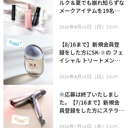
ルク＆夏でも崩れ知らずな
メークアイテムを19名様
にプレゼント！
2026年8月16日（日）23:59ま
で
【8/16まで】新規会員登
録をした方にSK-Ⅱの フェ
イシャル トリートメント
セラムをプレゼント！
2026年8月16日（日）23:59ま
で
※応募は終了いたしまし
た。【7/16まで】新規会
員登録をした方にステラボ
ーテのシャインリバース
ヘアドライヤー ジュエル
2026年7月16日（木）23:59ま