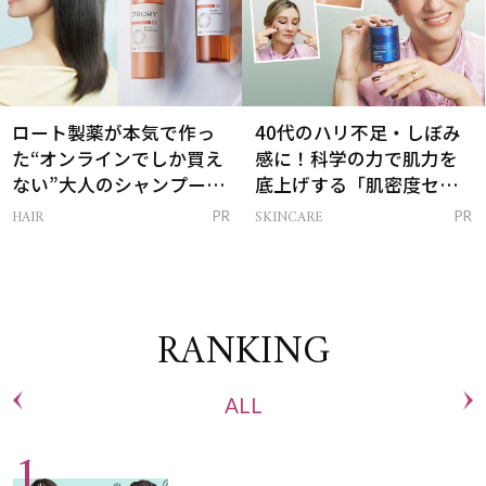
ロート製薬が本気で作っ
40代のハリ不足・しぼみ
た“オンラインでしか買え
感に！科学の力で肌力を
ない”大人のシャンプー＆
底上げする「肌密度セラ
トリートメントって？
ム」
HAIR
SKINCARE
PR
PR
RANKING
ALL