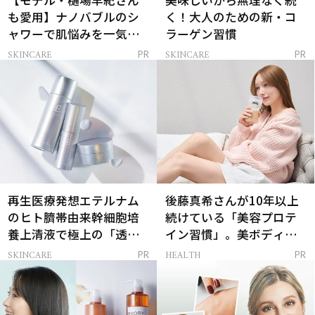
【モデル・樋場早紀さん
美味しいから無理なく続
も愛用】ナノバブルのシ
く！大人のための新・コ
ャワーで肌悩みを一気に
ラーゲン習慣
解決
SKINCARE
SKINCARE
PR
PR
再生医療発想エテルナム
後藤真希さんが10年以上
のヒト臍帯由来幹細胞培
続けている「美容プロテ
養上清液で極上の「透明
イン習慣」。美ボディを
感ハリ肌」へ
支える朝ルーティンと
SKINCARE
HEALTH
PR
PR
は？