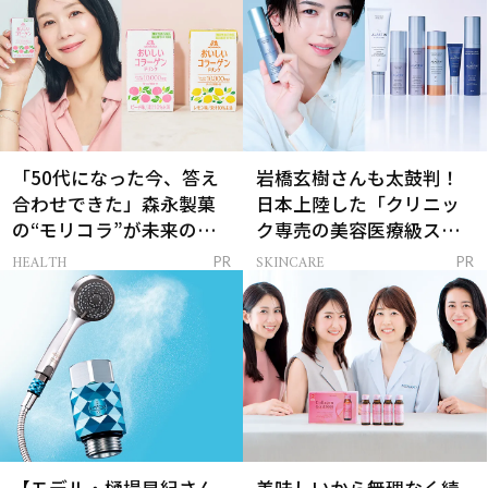
「50代になった今、答え
岩橋玄樹さんも太鼓判！
合わせできた」森永製菓
日本上陸した「クリニッ
の“モリコラ”が未来のキ
ク専売の美容医療級スキ
レイを連れてくる！
ンケア」
HEALTH
SKINCARE
PR
PR