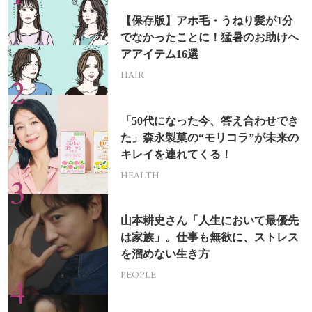
【保存版】アホ毛・うねり髪が1分
でなかったことに！猛暑のお助けヘ
アアイテム16選
HAIR
「50代になった今、答え合わせでき
た」森永製菓の“モリコラ”が未来の
キレイを連れてくる！
HEALTH
山本耕史さん「人生において最優先
は家族」。仕事も無欲に、ストレス
を溜めない生き方
PEOPLE