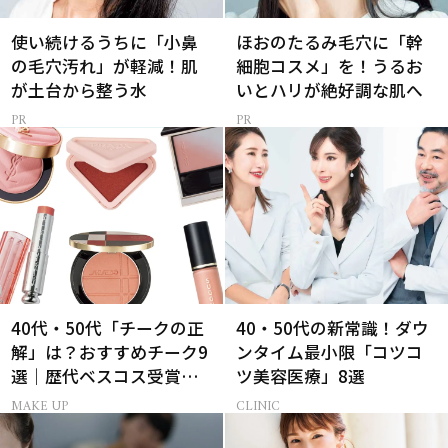
使い続けるうちに「小鼻
ほおのたるみ毛穴に「幹
の毛穴汚れ」が軽減！肌
細胞コスメ」を！うるお
が土台から整う水
いとハリが絶好調な肌へ
40代・50代「チークの正
40・50代の新常識！ダウ
解」は？おすすめチーク9
ンタイム最小限「コツコ
選｜歴代ベスコス受賞ま
ツ美容医療」8選
とめ＆正しい使い方
MAKE UP
CLINIC