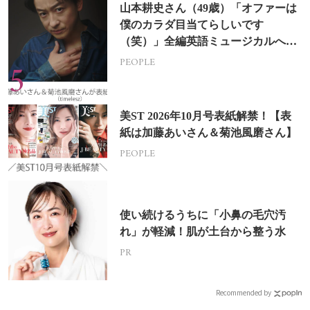
山本耕史さん（49歳）「オファーは
僕のカラダ目当てらしいです
（笑）」全編英語ミュージカルへの
挑戦
PEOPLE
美ST 2026年10月号表紙解禁！【表
紙は加藤あいさん＆菊池風磨さん】
PEOPLE
使い続けるうちに「小鼻の毛穴汚
れ」が軽減！肌が土台から整う水
PR
Recommended by