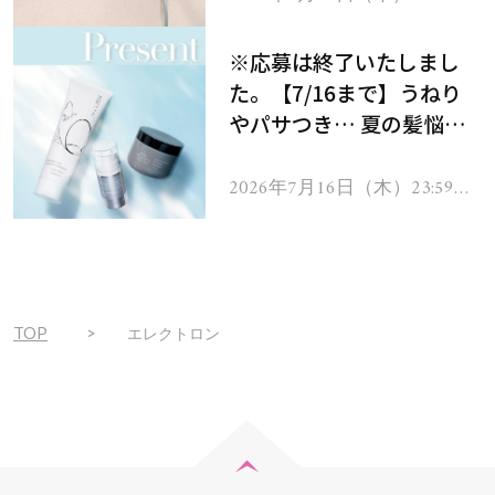
で
をプレゼント！
※応募は終了いたしまし
た。【7/16まで】うねり
やパサつき… 夏の髪悩み
を解消するヘアケアアイテ
ムを13名様にプレゼン
2026年7月16日（木）23:59ま
で
ト！
TOP
エレクトロン