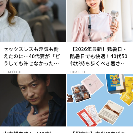
セックスレスも浮気も耐
【2026年最新】猛暑日・
えたのに…40代妻が「ど
酷暑日でも快適！40代50
うしても許せなかった」
代が持ち歩くべき暑さ対
夫の一言
策グッズ
FEMTECH
HEALTH