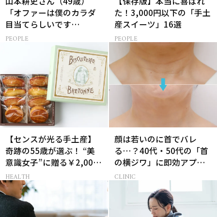
山本耕史さん（49歳）
【保存版】本当に喜ばれ
「オファーは僕のカラダ
た！3,000円以下の「手土
目当てらしいです
産スイーツ」16選
（笑）」全編英語ミュー
PEOPLE
PEOPLE
ジカルへの挑戦
【センスが光る手土産】
顔は若いのに首でバレ
奇跡の55歳が選ぶ！ “美
る…？40代・50代の「首
意識女子”に贈る￥2,000
の横ジワ」に即効アプロ
前後のお菓子3選
ーチする最新美容医療と
HEALTH
CLINIC
は