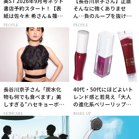
美ST 2026年9月号ネット
【長谷川京子さん】正直
書店予約スタート！【表
そんなに強くありませ
紙は佐々木 希さん＆篠塚
ん…負のループを抜ける
大輝さん】
15分の習慣とは?
PEOPLE
PEOPLE
長谷川京子さん「炭水化
40代・50代にほどよいト
物も何でも食べます」美
レンド感と若見え「大人
しすぎる”ハセキョーボデ
の進化系ベリーリップ」6
ィ”を作る秘訣
選
SKINCARE
MAKE UP