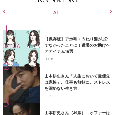
RANKING
ALL
【保存版】アホ毛・うねり髪が1分
でなかったことに！猛暑のお助けヘ
アアイテム16選
HAIR
山本耕史さん「人生において最優先
は家族」。仕事も無欲に、ストレス
を溜めない生き方
PEOPLE
山本耕史さん（49歳）「オファーは