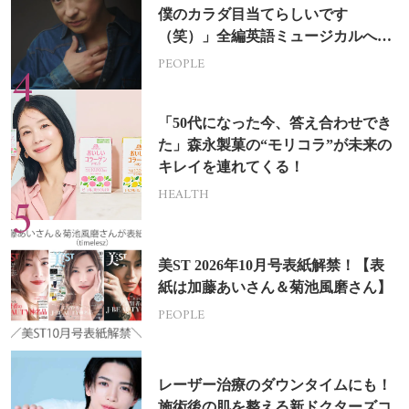
僕のカラダ目当てらしいです
（笑）」全編英語ミュージカルへの
挑戦
PEOPLE
「50代になった今、答え合わせでき
た」森永製菓の“モリコラ”が未来の
キレイを連れてくる！
HEALTH
美ST 2026年10月号表紙解禁！【表
紙は加藤あいさん＆菊池風磨さん】
PEOPLE
レーザー治療のダウンタイムにも！
施術後の肌を整える新ドクターズコ