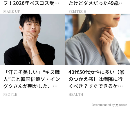
フ！2026年ベスコス受賞
たけどダメだった49歳妻
リキッドルージュ3選
の「思わぬ収穫」
MAKE UP
FEMTECH
「汗こそ美しい」“キス職
40代50代女性に多い【喉
人”こと韓国俳優ソ・イン
のつかえ感】は病院に行
グクさんが明かした、惹
くべき？すぐできるケア5
かれる人の条件とは
選も！
PEOPLE
HEALTH
Recommended by