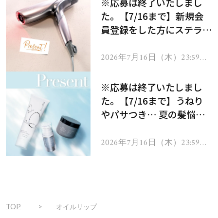
※応募は終了いたしまし
た。【7/16まで】新規会
員登録をした方にステラボ
ーテのシャインリバース
ヘアドライヤー ジュエル
2026年7月16日（木）23:59ま
で
をプレゼント！
※応募は終了いたしまし
た。【7/16まで】うねり
やパサつき… 夏の髪悩み
を解消するヘアケアアイテ
ムを13名様にプレゼン
2026年7月16日（木）23:59ま
で
ト！
TOP
オイルリップ