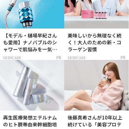
【モデル・樋場早紀さん
美味しいから無理なく続
も愛用】ナノバブルのシ
く！大人のための新・コ
ャワーで肌悩みを一気に
ラーゲン習慣
解決
SKINCARE
SKINCARE
PR
PR
再生医療発想エテルナム
後藤真希さんが10年以上
のヒト臍帯由来幹細胞培
続けている「美容プロテ