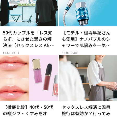
50代カップルを「レス知
【モデル・樋場早紀さん
らず」にさせた驚きの解
も愛用】ナノバブルのシ
決法【セックスレス AND
ャワーで肌悩みを一気に
THE CITY -女たちの告
解決
FEMTECH
SKINCARE
白-】
【徹底比較】40代・50代
セックスレス解消に温泉
の縦ジワ・くすみをオ
旅行は有効か？行ってみ