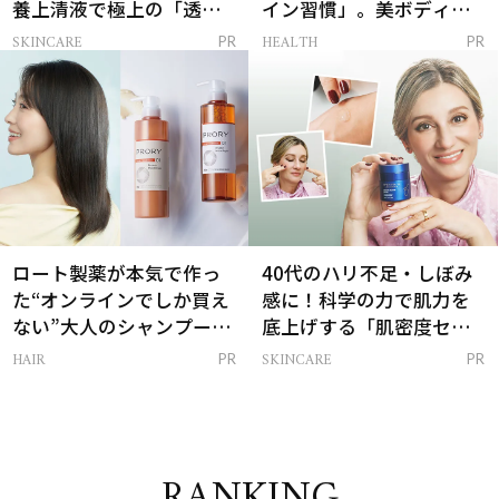
養上清液で極上の「透明
イン習慣」。美ボディを
感ハリ肌」へ
支える朝ルーティンと
SKINCARE
HEALTH
PR
PR
は？
ロート製薬が本気で作っ
40代のハリ不足・しぼみ
た“オンラインでしか買え
感に！科学の力で肌力を
ない”大人のシャンプー＆
底上げする「肌密度セラ
トリートメントって？
ム」
HAIR
SKINCARE
PR
PR