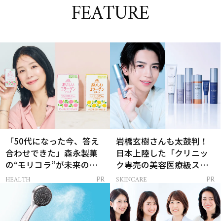
FEATURE
「50代になった今、答え
岩橋玄樹さんも太鼓判！
合わせできた」森永製菓
日本上陸した「クリニッ
の“モリコラ”が未来のキ
ク専売の美容医療級スキ
レイを連れてくる！
ンケア」
HEALTH
SKINCARE
PR
PR