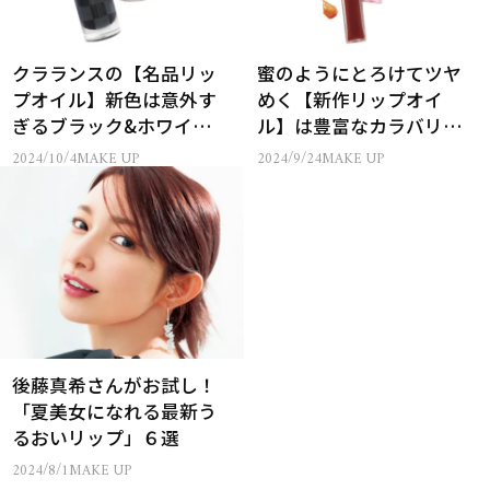
クラランスの【名品リッ
蜜のようにとろけてツヤ
プオイル】新色は意外す
めく【新作リップオイ
ぎるブラック&ホワイ
ル】は豊富なカラバリに
ト！？
注目
2024/10/4
MAKE UP
2024/9/24
MAKE UP
後藤真希さんがお試し！
「夏美女になれる最新う
るおいリップ」６選
2024/8/1
MAKE UP