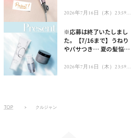
ーテのシャインリバース
ヘアドライヤー ジュエル
2026年7月16日（木）23:59ま
で
をプレゼント！
※応募は終了いたしまし
た。【7/16まで】うねり
やパサつき… 夏の髪悩み
を解消するヘアケアアイテ
ムを13名様にプレゼン
2026年7月16日（木）23:59ま
で
ト！
TOP
クルジャン