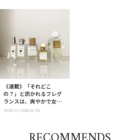
《連載》「それどこ
の？」と訊かれるフレグ
ランスは、爽やかで女ら
しくてモダンな香り〈30
2020/11/22
HEALTH
年間 美容エディターのコ
ラム〉
RECOMMENDS