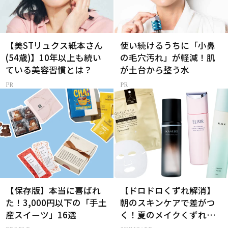
【美STリュクス紙本さん
使い続けるうちに「小鼻
(54歳)】10年以上も続い
の毛穴汚れ」が軽減！肌
ている美容習慣とは？
が土台から整う水
【保存版】本当に喜ばれ
【ドロドロくずれ解消】
た！3,000円以下の「手土
朝のスキンケアで差がつ
産スイーツ」16選
く！夏のメイクくずれ防
止術