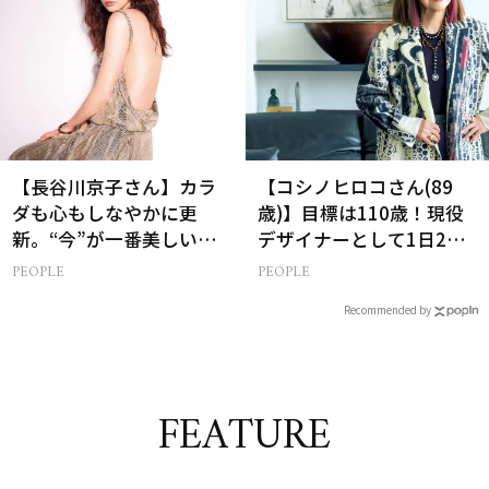
【長谷川京子さん】カラ
【コシノヒロコさん(89
ダも心もしなやかに更
歳)】目標は110歳！現役
新。“今”が一番美しい
デザイナーとして1日2食
［特別画像集］
と筋トレの理由
PEOPLE
PEOPLE
Recommended by
FEATURE