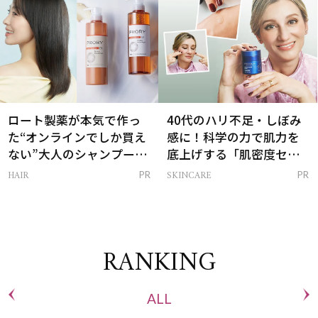
ロート製薬が本気で作っ
40代のハリ不足・しぼみ
た“オンラインでしか買え
感に！科学の力で肌力を
ない”大人のシャンプー＆
底上げする「肌密度セラ
トリートメントって？
ム」
HAIR
SKINCARE
PR
PR
RANKING
ALL