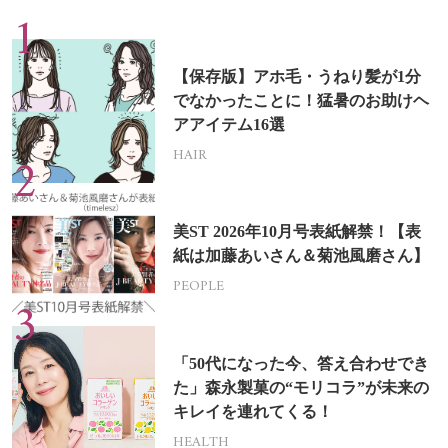
【保存版】アホ毛・うねり髪が1分
でなかったことに！猛暑のお助けヘ
アアイテム16選
HAIR
美ST 2026年10月号表紙解禁！【表
紙は加藤あいさん＆菊池風磨さん】
PEOPLE
「50代になった今、答え合わせでき
た」森永製菓の“モリコラ”が未来の
キレイを連れてくる！
HEALTH