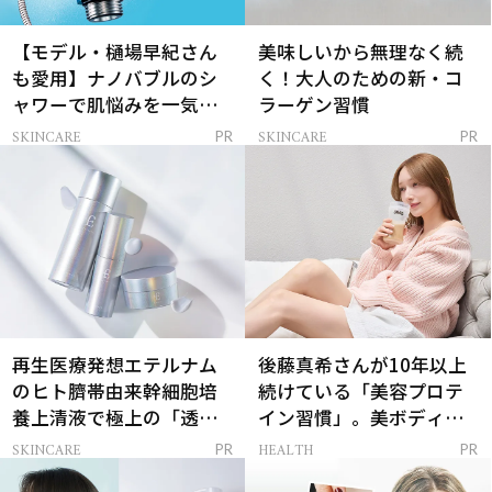
【モデル・樋場早紀さん
美味しいから無理なく続
も愛用】ナノバブルのシ
く！大人のための新・コ
ャワーで肌悩みを一気に
ラーゲン習慣
解決
SKINCARE
SKINCARE
PR
PR
再生医療発想エテルナム
後藤真希さんが10年以上
のヒト臍帯由来幹細胞培
続けている「美容プロテ
養上清液で極上の「透明
イン習慣」。美ボディを
感ハリ肌」へ
支える朝ルーティンと
SKINCARE
HEALTH
PR
PR
は？