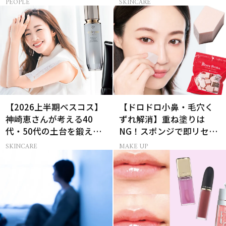
PEOPLE
SKINCARE
【2026上半期ベスコス】
【ドロドロ小鼻・毛穴く
神崎恵さんが考える40
ずれ解消】重ね塗りは
代・50代の土台を鍛える
NG！スポンジで即リセッ
肌投資名品
トするプロ技
SKINCARE
MAKE UP