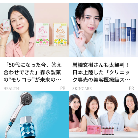
「50代になった今、答え
岩橋玄樹さんも太鼓判！
合わせできた」森永製菓
日本上陸した「クリニッ
の“モリコラ”が未来のキ
ク専売の美容医療級スキ
レイを連れてくる！
ンケア」
HEALTH
SKINCARE
PR
PR