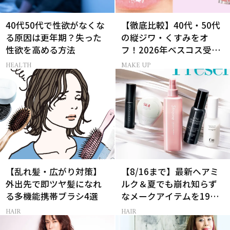
40代50代で性欲がなくな
【徹底比較】40代・50代
る原因は更年期？失った
の縦ジワ・くすみをオ
性欲を高める方法
フ！2026年ベスコス受賞
リキッドルージュ3選
HEALTH
MAKE UP
【乱れ髪・広がり対策】
【8/16まで】最新ヘアミ
外出先で即ツヤ髪になれ
ルク＆夏でも崩れ知らず
る多機能携帯ブラシ4選
なメークアイテムを19名
様にプレゼント！
HAIR
HAIR