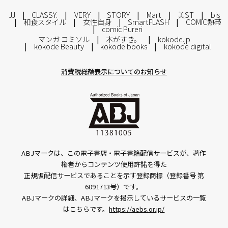
JJ
CLASSY.
VERY
STORY
Mart
美ST
bis
和食スタイル
女性自身
SmartFLASH
COMIC熱帯
comic Pureri
マンガ コミソル
本がすき。
kokode.jp
kokode Beauty
kokode books
kokode digital
消費税総額表示についてのお知らせ
ABJマークは、この電子書店・電子書籍配信サービスが、著作
権者からコンテンツ使用許諾を得た
正規版配信サービスであることを示す登録商標（登録番号 第
6091713号）です。
ABJマークの詳細、ABJマークを掲示しているサービスの一覧
はこちらです。
https://aebs.or.jp/