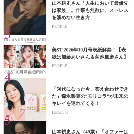
山本耕史さん「人生において最優先
は家族」。仕事も無欲に、ストレス
を溜めない生き方
PEOPLE
美ST 2026年10月号表紙解禁！【表
紙は加藤あいさん＆菊池風磨さん】
PEOPLE
「50代になった今、答え合わせでき
た」森永製菓の“モリコラ”が未来の
キレイを連れてくる！
HEALTH
山本耕史さん（49歳）「オファーは