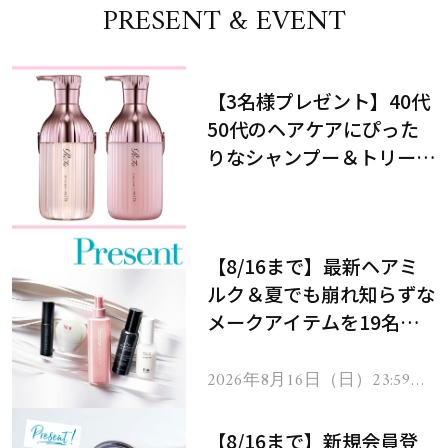
PRESENT & EVENT
【3名様プレゼント】40代
50代のヘアケアにぴった
りなシャンプー＆トリート
メントで、うねり悩みに対
処！
【8/16まで】最新ヘアミ
ルク＆夏でも崩れ知らずな
メークアイテムを19名様
にプレゼント！
2026年8月16日（日）23:59ま
で
【8/16まで】新規会員登