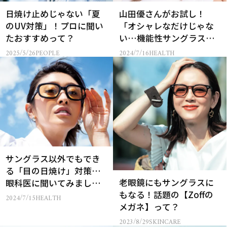
日焼け止めじゃない「夏
山田優さんがお試し！
のUV対策」！プロに聞い
「オシャレなだけじゃな
たおすすめって？
い…機能性サングラス」
４選
2025/5/26
PEOPLE
2024/7/16
HEALTH
サングラス以外でもでき
る「目の日焼け」対策…
老眼鏡にもサングラスに
眼科医に聞いてみまし
もなる！話題の【Zoffの
た！
2024/7/15
HEALTH
メガネ】って？
2023/8/29
SKINCARE