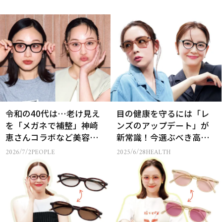
令和の40代は…老け見え
目の健康を守るには「レ
を「メガネで補整」神崎
ンズのアップデート」が
恵さんコラボなど美容メ
新常識！今選ぶべき高機
ガネ
能タイプとは？
2026/7/2
PEOPLE
2025/6/28
HEALTH