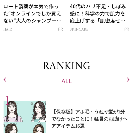
ロート製薬が本気で作っ
40代のハリ不足・しぼみ
た“オンラインでしか買え
感に！科学の力で肌力を
ない”大人のシャンプー＆
底上げする「肌密度セラ
トリートメントって？
ム」
HAIR
SKINCARE
PR
PR
RANKING
ALL
【保存版】アホ毛・うねり髪が1分
でなかったことに！猛暑のお助けヘ
アアイテム16選