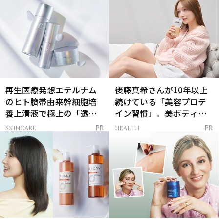
再生医療発想エテルナム
後藤真希さんが10年以上
のヒト臍帯由来幹細胞培
続けている「美容プロテ
養上清液で極上の「透明
イン習慣」。美ボディを
感ハリ肌」へ
支える朝ルーティンと
SKINCARE
HEALTH
PR
PR
は？