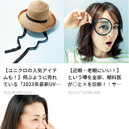
【ユニクロの人気アイテ
【近眼・老眼にいい！】
ムも！】飛ぶように売れ
という噂を全部、眼科医
ている「2023年最新UV対
が○と×を診断！｜サン
策グッズ」5選
グラスは濃い方がいい？
2023/8/6
PEOPLE
2021/6/7
SKINCARE
プールの後は目を洗う？