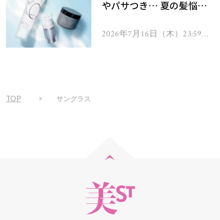
やパサつき… 夏の髪悩み
を解消するヘアケアアイテ
ムを13名様にプレゼン
2026年7月16日（木）23:59ま
で
ト！
TOP
サングラス