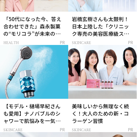
「50代になった今、答え
岩橋玄樹さんも太鼓判！
合わせできた」森永製菓
日本上陸した「クリニッ
の“モリコラ”が未来のキ
ク専売の美容医療級スキ
レイを連れてくる！
ンケア」
HEALTH
SKINCARE
PR
PR
【モデル・樋場早紀さん
美味しいから無理なく続
も愛用】ナノバブルのシ
く！大人のための新・コ
ャワーで肌悩みを一気に
ラーゲン習慣
解決
SKINCARE
SKINCARE
PR
PR