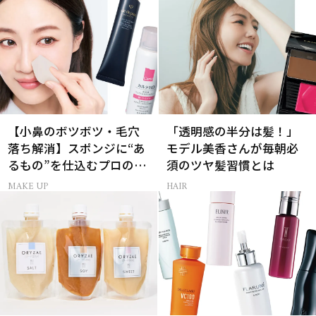
【小鼻のボツボツ・毛穴
「透明感の半分は髪！」
落ち解消】スポンジに“あ
モデル美香さんが毎朝必
るもの”を仕込むプロの超
須のツヤ髪習慣とは
簡単メイクテク
MAKE UP
HAIR