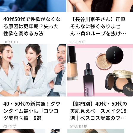
40代50代で性欲がなくな
【長谷川京子さん】正直
る原因は更年期？失った
そんなに強くありませ
性欲を高める方法
ん…負のループを抜ける
15分の習慣とは?
HEALTH
PEOPLE
40・50代の新常識！ダウ
【部門別】40代・50代の
ンタイム最小限「コツコ
美肌見えベースメイク18
ツ美容医療」8選
選｜ベスコス受賞のファ
ンデ・下地・パウダー
CLINIC
MAKE UP