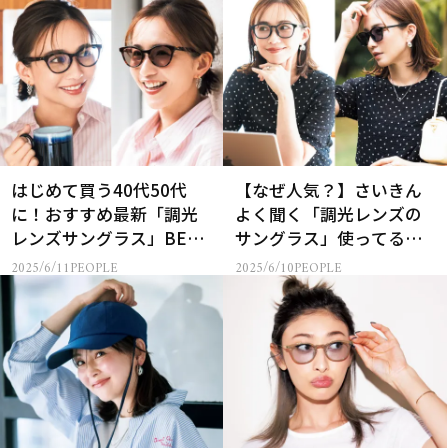
はじめて買う40代50代
【なぜ人気？】さいきん
に！おすすめ最新「調光
よく聞く「調光レンズの
レンズサングラス」BEST
サングラス」使ってる人
３
の声は
2025/6/11
PEOPLE
2025/6/10
PEOPLE