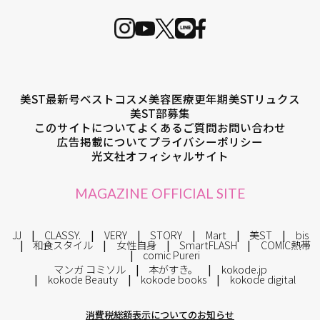
美ST最新号
ベストコスメ
美容医療
更年期
美STリュクス
美ST部募集
このサイトについて
よくあるご質問
お問い合わせ
広告掲載について
プライバシーポリシー
光文社オフィシャルサイト
MAGAZINE OFFICIAL SITE
JJ
CLASSY.
VERY
STORY
Mart
美ST
bis
和食スタイル
女性自身
SmartFLASH
COMIC熱帯
comic Pureri
マンガ コミソル
本がすき。
kokode.jp
kokode Beauty
kokode books
kokode digital
消費税総額表示についてのお知らせ