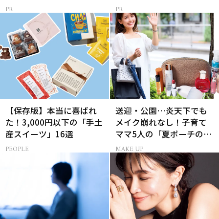
【保存版】本当に喜ばれ
送迎・公園…炎天下でも
た！3,000円以下の「手土
メイク崩れなし！子育て
産スイーツ」16選
ママ5人の「夏ポーチの中
身」
PEOPLE
MAKE UP