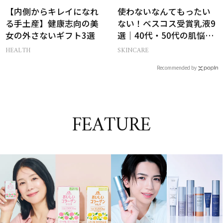
【内側からキレイになれ
使わないなんてもったい
る手土産】健康志向の美
ない！ベスコス受賞乳液9
女の外さないギフト3選
選｜40代・50代の肌悩み
別まとめ
HEALTH
SKINCARE
Recommended by
FEATURE