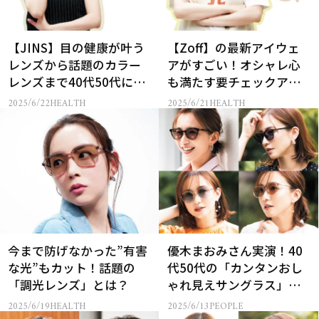
【JINS】目の健康が叶う
【Zoff】の最新アイウェ
レンズから話題のカラー
アがすごい！オシャレ心
レンズまで40代50代にお
も満たす要チェックアイ
すすめアイウェア4選
テム4選
2025/6/22
HEALTH
2025/6/21
HEALTH
今まで防げなかった”有害
優木まおみさん実演！40
な光”もカット！話題の
代50代の「カンタンおし
「調光レンズ」とは？
ゃれ見えサングラス」４
選
2025/6/19
HEALTH
2025/6/13
PEOPLE