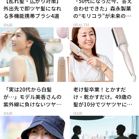
【乱れ髪・広がり対策】
「50代になった今、答え
外出先で即ツヤ髪になれ
合わせできた」森永製菓
る多機能携帯ブラシ4選
の“モリコラ”が未来のキ
レイを連れてくる！
HAIR
HEALTH
「実は20代から白髪
老け髪卒業！とかすだ
が…」モデル美香さんの
け・乾かすだけ。49歳の
紫外線に負けないツヤ美
髪が10分でツヤツヤにな
髪ケア
る最新ギア2選
HAIR
HAIR