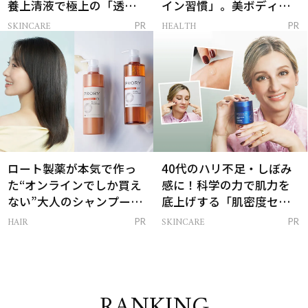
養上清液で極上の「透明
イン習慣」。美ボディを
感ハリ肌」へ
支える朝ルーティンと
SKINCARE
HEALTH
PR
PR
は？
ロート製薬が本気で作っ
40代のハリ不足・しぼみ
た“オンラインでしか買え
感に！科学の力で肌力を
ない”大人のシャンプー＆
底上げする「肌密度セラ
トリートメントって？
ム」
HAIR
SKINCARE
PR
PR