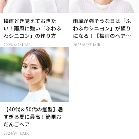
梅雨どき覚えておきた
雨風が強そうな日は「ふ
い！雨風に強い「ふわふ
わふわシニヨン」が頼り
わシニヨン」の作り方
になる！【梅雨のヘアア
レンジ】
2025/6/26
HAIR
2025/6/25
HAIR
【40代＆50代の髪型】暑
すぎる夏に最高！簡単お
だんごヘア
2024/8/4
HAIR