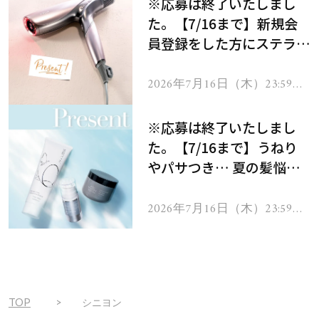
※応募は終了いたしまし
た。【7/16まで】新規会
員登録をした方にステラボ
ーテのシャインリバース
ヘアドライヤー ジュエル
2026年7月16日（木）23:59ま
で
をプレゼント！
※応募は終了いたしまし
た。【7/16まで】うねり
やパサつき… 夏の髪悩み
を解消するヘアケアアイテ
ムを13名様にプレゼン
2026年7月16日（木）23:59ま
で
ト！
TOP
シニヨン