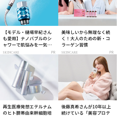
【モデル・樋場早紀さん
美味しいから無理なく続
も愛用】ナノバブルのシ
く！大人のための新・コ
ャワーで肌悩みを一気に
ラーゲン習慣
解決
SKINCARE
SKINCARE
PR
PR
再生医療発想エテルナム
後藤真希さんが10年以上
のヒト臍帯由来幹細胞培
続けている「美容プロテ