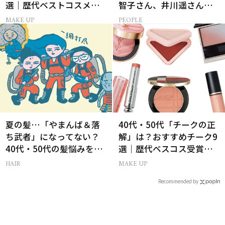
選｜歴代ベストコスメ受
智子さん、井川遥さんと
賞まとめ
集まる理由は…
MAKE UP
PEOPLE
夏の髪…「やまんば＆落
40代・50代「チークの正
ち武者」になってない？
解」は？おすすめチーク9
40代・50代の髪悩みをレ
選｜歴代ベスコス受賞ま
スキューする裏ワザ
とめ＆正しい使い方
HAIR
MAKE UP
Recommended by