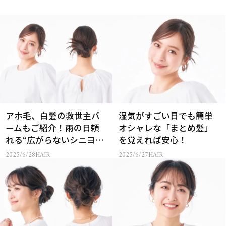
アホ毛、白髪の救世主バ
湿気がすごい日でも簡単
ームもご紹介！雨の日頼
オシャレな「まとめ髪」
れる“広がらないシニヨ
を覚えれば安心！
ン”の作り方
2025/6/28
HAIR
2025/6/27
HAIR