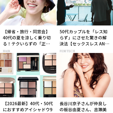
【帰省・旅行・同窓会】
50代カップルを「レス知
40代の夏を涼しく乗り切
らず」にさせた驚きの解
る！テクいらずの「正解
決法【セックスレス AND
ヘアアレンジ」3選
THE CITY -女たちの告
HAIR
FEMTECH
白-】
【2026最新】40代・50代
長谷川京子さんが仲良し
におすすめアイシャドウ9
の板谷由夏さん、吉瀬美