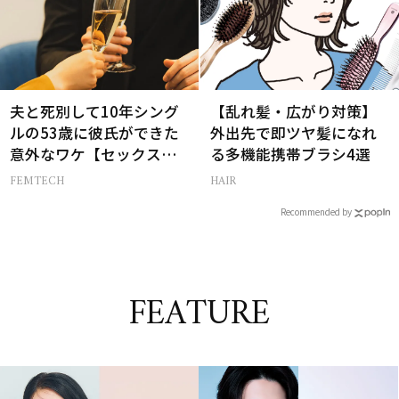
夫と死別して10年シング
【乱れ髪・広がり対策】
ルの53歳に彼氏ができた
外出先で即ツヤ髪になれ
意外なワケ【セックスレ
る多機能携帯ブラシ4選
ス AND THE CITY -女たち
FEMTECH
HAIR
の告白-】
Recommended by
FEATURE