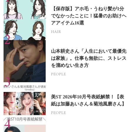
【保存版】アホ毛・うねり髪が1分
でなかったことに！猛暑のお助けヘ
アアイテム16選
HAIR
山本耕史さん「人生において最優先
は家族」。仕事も無欲に、ストレス
を溜めない生き方
PEOPLE
美ST 2026年10月号表紙解禁！【表
紙は加藤あいさん＆菊池風磨さん】
PEOPLE