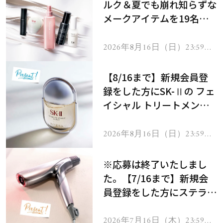
ルク＆夏でも崩れ知らずな
メークアイテムを19名様
にプレゼント！
2026年8月16日（日）23:59ま
で
【8/16まで】新規会員登
録をした方にSK-Ⅱの フェ
イシャル トリートメント
セラムをプレゼント！
2026年8月16日（日）23:59ま
で
※応募は終了いたしまし
た。【7/16まで】新規会
員登録をした方にステラボ
ーテのシャインリバース
ヘアドライヤー ジュエル
2026年7月16日（木）23:59ま