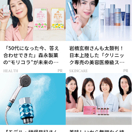
「50代になった今、答え
岩橋玄樹さんも太鼓判！
合わせできた」森永製菓
日本上陸した「クリニッ
の“モリコラ”が未来のキ
ク専売の美容医療級スキ
レイを連れてくる！
ンケア」
HEALTH
SKINCARE
PR
PR