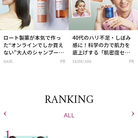
ロート製薬が本気で作っ
40代のハリ不足・しぼみ
た“オンラインでしか買え
感に！科学の力で肌力を
ない”大人のシャンプー＆
底上げする「肌密度セラ
トリートメントって？
ム」
HAIR
SKINCARE
PR
PR
RANKING
ALL