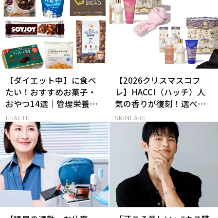
【ダイエット中】に食べ
【2026クリスマスコフ
たい！おすすめお菓子・
レ】HACCI（ハッチ）人
おやつ14選｜管理栄養士
気の香りが復刻！選べる
監修
コフレが楽しい♡
HEALTH
SKINCARE