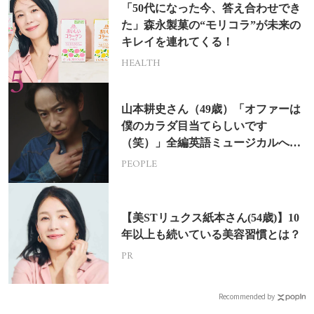
「50代になった今、答え合わせでき
た」森永製菓の“モリコラ”が未来の
キレイを連れてくる！
HEALTH
山本耕史さん（49歳）「オファーは
僕のカラダ目当てらしいです
（笑）」全編英語ミュージカルへの
挑戦
PEOPLE
【美STリュクス紙本さん(54歳)】10
年以上も続いている美容習慣とは？
PR
Recommended by