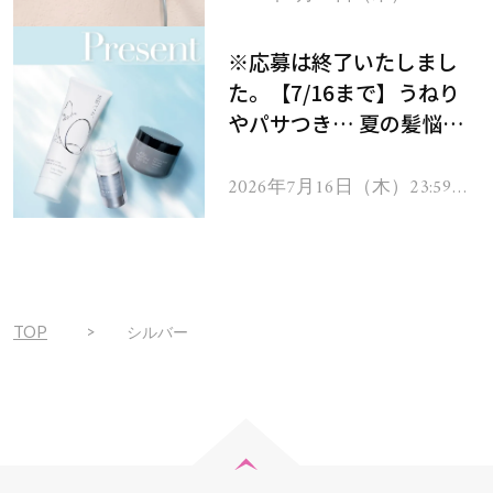
で
をプレゼント！
※応募は終了いたしまし
た。【7/16まで】うねり
やパサつき… 夏の髪悩み
を解消するヘアケアアイテ
ムを13名様にプレゼン
2026年7月16日（木）23:59ま
で
ト！
TOP
シルバー