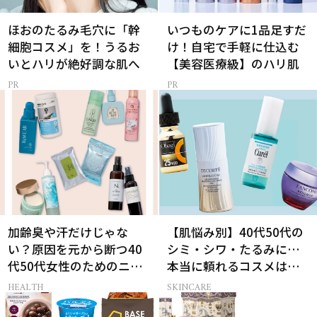
ほおのたるみ毛穴に「幹
いつものケアに1品足すだ
細胞コスメ」を！うるお
け！自宅で手軽に仕込む
いとハリが絶好調な肌へ
【美容医療級】のハリ肌
加齢臭や汗だけじゃな
【肌悩み別】40代50代の
い？原因を元から断つ40
シミ・シワ・たるみに…
代50代女性のためのニオ
本当に頼れるコスメは？
イケア
ベスコス受賞スキンケア
HEALTH
SKINCARE
21選