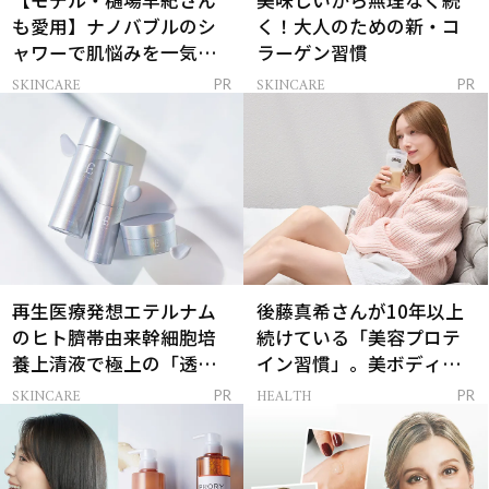
【モデル・樋場早紀さん
美味しいから無理なく続
も愛用】ナノバブルのシ
く！大人のための新・コ
ャワーで肌悩みを一気に
ラーゲン習慣
解決
SKINCARE
SKINCARE
PR
PR
再生医療発想エテルナム
後藤真希さんが10年以上
のヒト臍帯由来幹細胞培
続けている「美容プロテ
養上清液で極上の「透明
イン習慣」。美ボディを
感ハリ肌」へ
支える朝ルーティンと
SKINCARE
HEALTH
PR
PR
は？