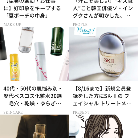
【猛暑の通勤・お仕事
「汗こそ美しい」“キス職
に】好印象をキープする
人”こと韓国俳優ソ・イン
「夏ポーチの中身」
グクさんが明かした、惹
かれる人の条件とは
MAKE UP
PEOPLE
40代・50代の肌悩み別・
【8/16まで】新規会員登
歴代ベスコス化粧水20選
録をした方にSK-Ⅱの フ
｜毛穴・乾燥・ゆらぎな
ェイシャル トリートメン
ど
ト セラムをプレゼント！
SKINCARE
PRESENT