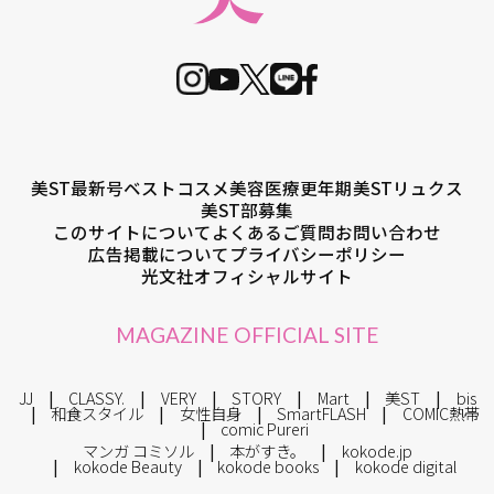
美ST最新号
ベストコスメ
美容医療
更年期
美STリュクス
美ST部募集
このサイトについて
よくあるご質問
お問い合わせ
広告掲載について
プライバシーポリシー
光文社オフィシャルサイト
MAGAZINE OFFICIAL SITE
JJ
CLASSY.
VERY
STORY
Mart
美ST
bis
和食スタイル
女性自身
SmartFLASH
COMIC熱帯
comic Pureri
マンガ コミソル
本がすき。
kokode.jp
kokode Beauty
kokode books
kokode digital