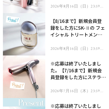
2026年8月16日（日）23:59ま
で
【8/16まで】新規会員登
録をした方にSK-Ⅱの フェ
イシャル トリートメント
セラムをプレゼント！
2026年8月16日（日）23:59ま
で
※応募は終了いたしまし
た。【7/16まで】新規会
員登録をした方にステラボ
ーテのシャインリバース
ヘアドライヤー ジュエル
2026年7月16日（木）23:59ま
で
をプレゼント！
※応募は終了いたしまし