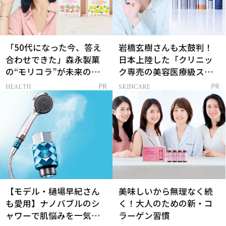
「50代になった今、答え
岩橋玄樹さんも太鼓判！
合わせできた」森永製菓
日本上陸した「クリニッ
の“モリコラ”が未来のキ
ク専売の美容医療級スキ
レイを連れてくる！
ンケア」
HEALTH
SKINCARE
PR
PR
【モデル・樋場早紀さん
美味しいから無理なく続
も愛用】ナノバブルのシ
く！大人のための新・コ
ャワーで肌悩みを一気に
ラーゲン習慣