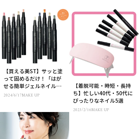
【買える美ST】サッと塗
って固めるだけ！「はが
【着脱可能・時短・長持
せる簡単ジェルネイル」
ち】忙しい40代・50代に
美STコラボ第2弾！
2024/6/17
MAKE UP
ぴったりなネイル5選
2023/2/16
MAKE UP