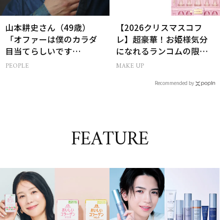
山本耕史さん（49歳）
【2026クリスマスコフ
「オファーは僕のカラダ
レ】超豪華！お姫様気分
目当てらしいです
になれるランコムの限定
（笑）」全編英語ミュー
コスメキット
PEOPLE
MAKE UP
ジカルへの挑戦
Recommended by
FEATURE