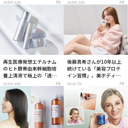
解決
SKINCARE
SKINCARE
PR
PR
再生医療発想エテルナム
後藤真希さんが10年以上
のヒト臍帯由来幹細胞培
続けている「美容プロテ
養上清液で極上の「透明
イン習慣」。美ボディを
感ハリ肌」へ
支える朝ルーティンと
SKINCARE
HEALTH
PR
PR
は？