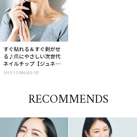
すぐ貼れる＆すぐ剥がせ
る♪爪にやさしい次世代
ネイルチップ【ジュネ
ル】がおしゃれでかわい
2019/12/8
MAKE UP
い！
RECOMMENDS