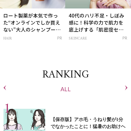
ロート製薬が本気で作っ
40代のハリ不足・しぼみ
た“オンラインでしか買え
感に！科学の力で肌力を
ない”大人のシャンプー＆
底上げする「肌密度セラ
トリートメントって？
ム」
HAIR
SKINCARE
PR
PR
RANKING
ALL
【保存版】アホ毛・うねり髪が1分
でなかったことに！猛暑のお助けヘ