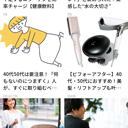
率チャージ【健康飲料】
感した“水の大切さ”
40代50代は要注意！「何
【ビフォーアフター】40
もないのにつまずく」人
代・50代におすすめ！美
が、すぐに取り組むべき
髪・リフトアップも叶う
こと5選［医師監修］
最新ヘアケア家電3選
HEALTH
HAIR