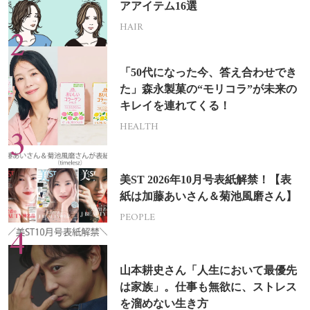
アアイテム16選
HAIR
「50代になった今、答え合わせでき
た」森永製菓の“モリコラ”が未来の
キレイを連れてくる！
HEALTH
美ST 2026年10月号表紙解禁！【表
紙は加藤あいさん＆菊池風磨さん】
PEOPLE
山本耕史さん「人生において最優先
は家族」。仕事も無欲に、ストレス
を溜めない生き方