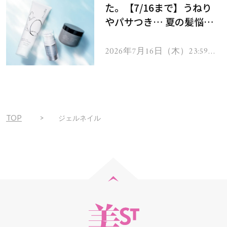
た。【7/16まで】うねり
やパサつき… 夏の髪悩み
を解消するヘアケアアイテ
ムを13名様にプレゼン
2026年7月16日（木）23:59ま
で
ト！
TOP
ジェルネイル