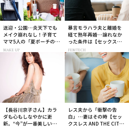
送迎・公園…炎天下でも
暴言モラハラ夫と離婚を
メイク崩れなし！子育て
経て熟年再婚…譲れなか
ママ5人の「夏ポーチの中
った条件は【セックスレ
身」
ス AND THE CITY -女たち
MAKE UP
FEMTECH
の告白-】
【長谷川京子さん】カラ
レス夫から「衝撃の告
ダも心もしなやかに更
白」…妻はその時【セッ
新。“今”が一番美しい
クスレス AND THE CITY -