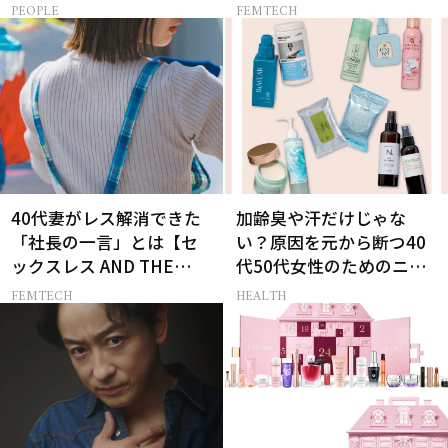
［特別画像集］
女たちの告白-】
PEOPLE
FEMTECH
40代妻がレス解消できた
加齢臭や汗だけじゃな
「社長の一言」とは【セ
い？原因を元から断つ40
ックスレス AND THE
代50代女性のためのニオ
CITY -女たちの告白-】
イケア
FEMTECH
HEALTH