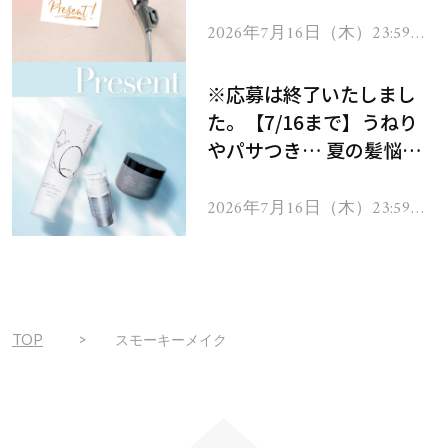
ーテのシャインリバース
ヘアドライヤー ジュエル
2026年7月16日（木）23:59ま
で
をプレゼント！
※応募は終了いたしまし
た。【7/16まで】うねり
やパサつき… 夏の髪悩み
を解消するヘアケアアイテ
ムを13名様にプレゼン
2026年7月16日（木）23:59ま
で
ト！
TOP
スモーキーメイク