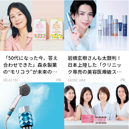
「50代になった今、答え
岩橋玄樹さんも太鼓判！
合わせできた」森永製菓
日本上陸した「クリニッ
の“モリコラ”が未来のキ
ク専売の美容医療級スキ
レイを連れてくる！
ンケア」
HEALTH
SKINCARE
PR
PR