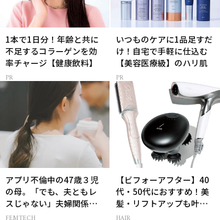
1本で1日分！年齢と共に
いつものケアに1品足すだ
不足するコラーゲンを効
け！自宅で手軽に仕込む
率チャージ【健康飲料】
【美容医療級】のハリ肌
アプリ不倫中の47歳３児
【ビフォーアフター】40
の母。「でも、夫ともレ
代・50代におすすめ！美
スじゃない」夫婦関係が
髪・リフトアップも叶う
成り立つ理由は
最新ヘアケア家電3選
FEMTECH
HAIR