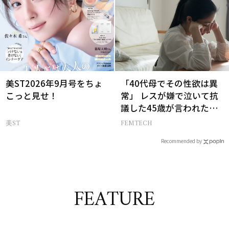
美ST2026年9月号をちょ
「40代母でその性欲は異
こっと見せ！
常」 レスが嫌で泣いて抗
議した45歳が言われた暴
言【セックスレス AND
美ST
FEMTECH
THE CITY -女たちの告
Recommended by
白-】
FEATURE