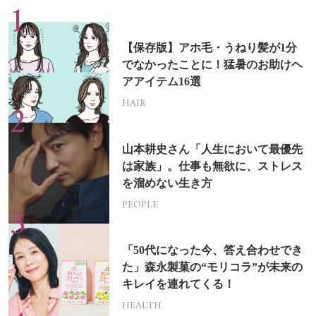
【保存版】アホ毛・うねり髪が1分
でなかったことに！猛暑のお助けヘ
アアイテム16選
HAIR
山本耕史さん「人生において最優先
は家族」。仕事も無欲に、ストレス
を溜めない生き方
PEOPLE
「50代になった今、答え合わせでき
た」森永製菓の“モリコラ”が未来の
キレイを連れてくる！
HEALTH