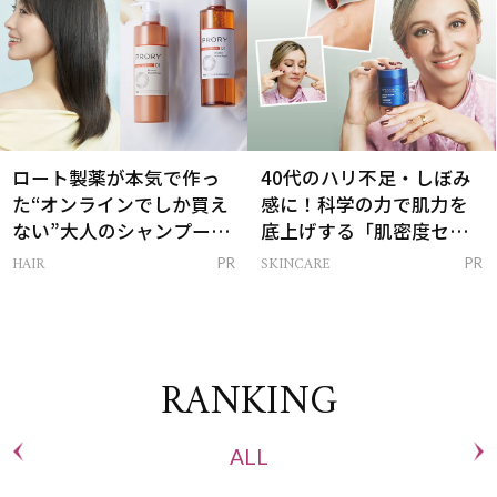
ロート製薬が本気で作っ
40代のハリ不足・しぼみ
た“オンラインでしか買え
感に！科学の力で肌力を
ない”大人のシャンプー＆
底上げする「肌密度セラ
トリートメントって？
ム」
HAIR
SKINCARE
PR
PR
RANKING
ALL