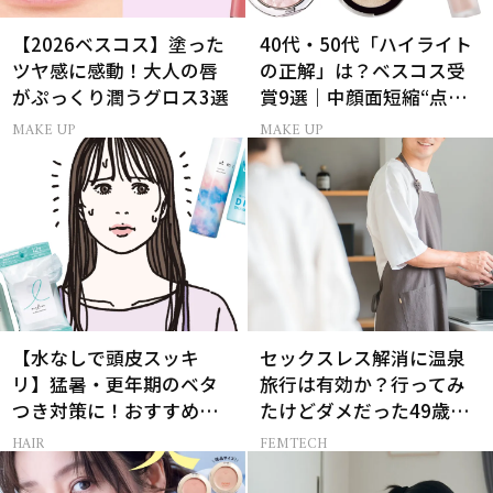
【2026ベスコス】塗った
40代・50代「ハイライト
ツヤ感に感動！大人の唇
の正解」は？ベスコス受
がぷっくり潤うグロス3選
賞9選｜中顔面短縮“点置
き”メイク法も
MAKE UP
MAKE UP
【水なしで頭皮スッキ
セックスレス解消に温泉
リ】猛暑・更年期のベタ
旅行は有効か？行ってみ
つき対策に！おすすめ最
たけどダメだった49歳妻
新ドライシャンプー4選
の「思わぬ収穫」
HAIR
FEMTECH