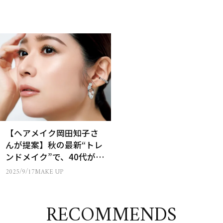
【ヘアメイク岡田知子さ
んが提案】秋の最新“トレ
ンドメイク”で、40代が見
違える！
2025/9/17
MAKE UP
RECOMMENDS