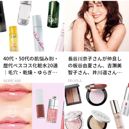
40代・50代の肌悩み別・
長谷川京子さんが仲良し
歴代ベスコス化粧水20選
の板谷由夏さん、吉瀬美
｜毛穴・乾燥・ゆらぎな
智子さん、井川遥さんと
ど
集まる理由は…
SKINCARE
PEOPLE