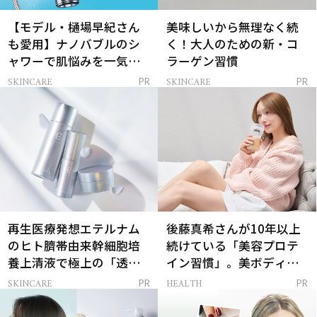
【モデル・樋場早紀さん
美味しいから無理なく続
も愛用】ナノバブルのシ
く！大人のための新・コ
ャワーで肌悩みを一気に
ラーゲン習慣
解決
SKINCARE
SKINCARE
PR
PR
再生医療発想エテルナム
後藤真希さんが10年以上
のヒト臍帯由来幹細胞培
続けている「美容プロテ
養上清液で極上の「透明
イン習慣」。美ボディを
感ハリ肌」へ
支える朝ルーティンと
SKINCARE
HEALTH
PR
PR
は？