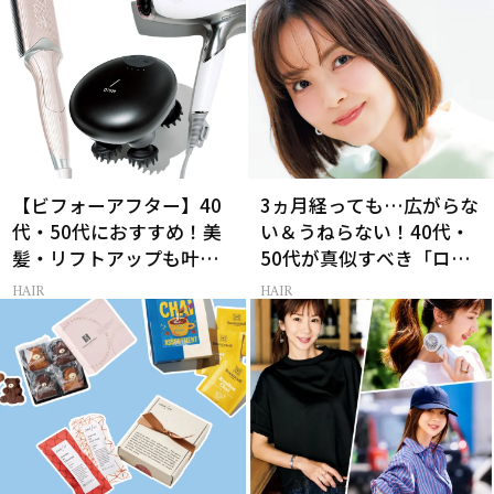
【ビフォーアフター】40
3ヵ月経っても…広がらな
代・50代におすすめ！美
い＆うねらない！40代・
髪・リフトアップも叶う
50代が真似すべき「ロー
最新ヘアケア家電3選
レイヤーボブ」
HAIR
HAIR