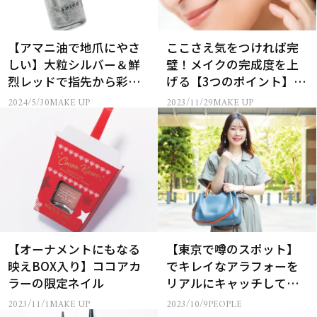
【アマニ油で地爪にやさ
ここさえ気をつければ完
しい】大粒シルバー＆鮮
璧！メイクの完成度を上
烈レッドで指先から彩る
げる【3つのポイント】と
SHIRO亜麻ネイル新色
は？
2024/5/30
MAKE UP
2023/11/29
MAKE UP
【オーナメントにもなる
【東京で噂のスポット】
映えBOX入り】ココアカ
でキレイなアラフォーを
ラーの限定ネイル
リアルにキャッチしてみ
た！
2023/11/1
MAKE UP
2023/10/9
PEOPLE