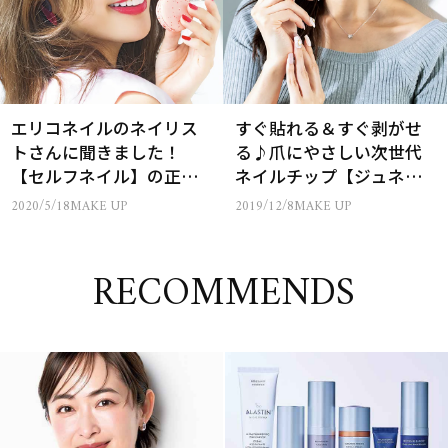
エリコネイルのネイリス
すぐ貼れる＆すぐ剥がせ
トさんに聞きました！
る♪爪にやさしい次世代
【セルフネイル】の正し
ネイルチップ【ジュネ
いケア法＆正しい塗り方
ル】がおしゃれでかわい
2020/5/18
MAKE UP
2019/12/8
MAKE UP
い！
RECOMMENDS