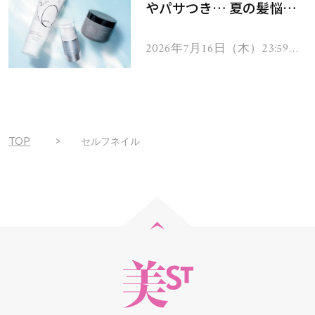
やパサつき… 夏の髪悩み
を解消するヘアケアアイテ
ムを13名様にプレゼン
2026年7月16日（木）23:59ま
で
ト！
TOP
セルフネイル