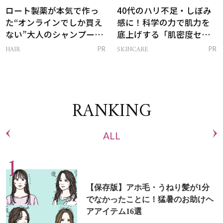
ロート製薬が本気で作っ
40代のハリ不足・しぼみ
た“オンラインでしか買え
感に！科学の力で肌力を
ない”大人のシャンプー＆
底上げする「肌密度セラ
トリートメントって？
ム」
HAIR
SKINCARE
PR
PR
RANKING
ALL
【保存版】アホ毛・うねり髪が1分
でなかったことに！猛暑のお助けヘ
アアイテム16選