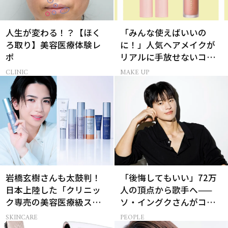
人生が変わる！？【ほく
「みんな使えばいいの
ろ取り】美容医療体験レ
に！」人気ヘアメイクが
ポ
リアルに手放せないコス
メ
CLINIC
MAKE UP
岩橋玄樹さんも太鼓判！
「後悔してもいい」72万
日本上陸した「クリニッ
人の頂点から歌手へ——
ク専売の美容医療級スキ
ソ・イングクさんがコツ
ンケア」
コツ頑張れる原動力とは
SKINCARE
PEOPLE