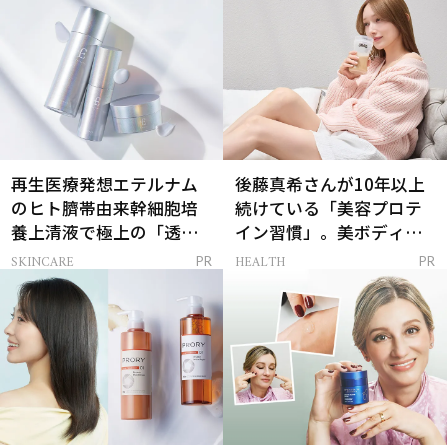
再生医療発想エテルナム
後藤真希さんが10年以上
のヒト臍帯由来幹細胞培
続けている「美容プロテ
養上清液で極上の「透明
イン習慣」。美ボディを
感ハリ肌」へ
支える朝ルーティンと
SKINCARE
HEALTH
PR
PR
は？