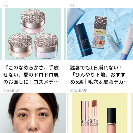
「このなめらかさ、手放
猛暑でも1日崩れない！
せない」夏のドロドロ肌
「ひんやり下地」おすす
のお直しに！コスメデコ
め5選｜毛穴＆皮脂テカリ
ルテのパウダーが想像以
対策
MAKE UP
MAKE UP
上に優秀