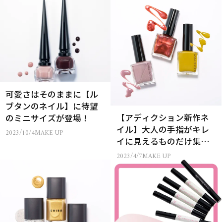
可愛さはそのままに【ル
ブタンのネイル】に待望
【アディクション新作ネ
のミニサイズが登場！
イル】大人の手指がキレ
2023/10/4
MAKE UP
イに見えるものだけ集め
ました！
2023/4/7
MAKE UP