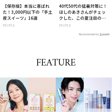
【保存版】本当に喜ばれ
40代50代の猛暑対策に！
た！3,000円以下の「手土
ほしのあきさんがチェッ
産スイーツ」16選
クした、この夏注目の暑
さ対策グッズ3選
PEOPLE
PEOPLE
Recommended by
FEATURE