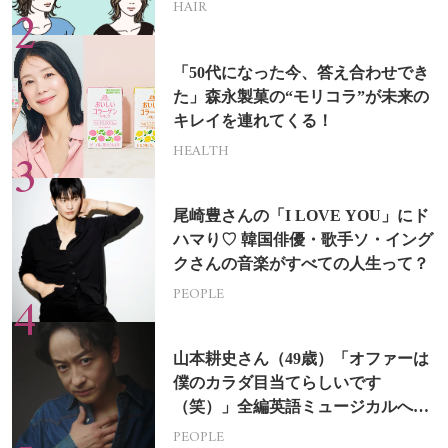
HAIR
「50代になった今、答え合わせでき
た」森永製菓の“モリコラ”が未来の
キレイを連れてくる！
HEALTH
尾崎豊さんの「I LOVE YOU」にド
ハマり♡ 韓国俳優・歌手ソ・イング
クさんの音楽がすべての人生って？
PEOPLE
山本耕史さん（49歳）「オファーは
僕のカラダ目当てらしいです
（笑）」全編英語ミュージカルへの
挑戦
PEOPLE