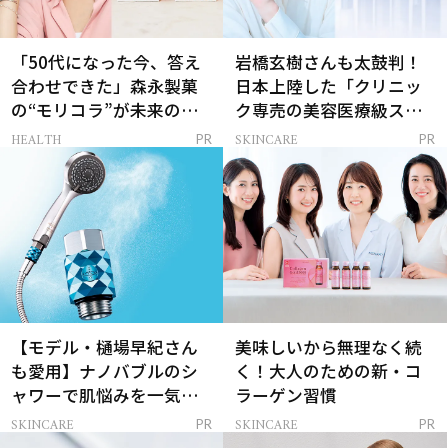
「50代になった今、答え
岩橋玄樹さんも太鼓判！
合わせできた」森永製菓
日本上陸した「クリニッ
の“モリコラ”が未来のキ
ク専売の美容医療級スキ
レイを連れてくる！
ンケア」
HEALTH
SKINCARE
PR
PR
【モデル・樋場早紀さん
美味しいから無理なく続
も愛用】ナノバブルのシ
く！大人のための新・コ
ャワーで肌悩みを一気に
ラーゲン習慣
解決
SKINCARE
SKINCARE
PR
PR