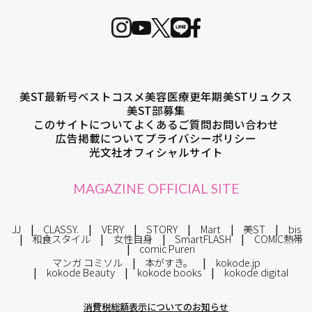
美ST最新号
ベストコスメ
美容医療
更年期
美STリュクス
美ST部募集
このサイトについて
よくあるご質問
お問い合わせ
広告掲載について
プライバシーポリシー
光文社オフィシャルサイト
MAGAZINE OFFICIAL SITE
JJ
CLASSY.
VERY
STORY
Mart
美ST
bis
和食スタイル
女性自身
SmartFLASH
COMIC熱帯
comic Pureri
マンガ コミソル
本がすき。
kokode.jp
kokode Beauty
kokode books
kokode digital
消費税総額表示についてのお知らせ