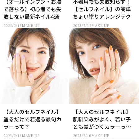
【オールインワン・お湯
不器用でも失敗知らず！
で落ちる】初心者でも失
【セルフネイル】の簡単
敗しない最新ネイル4選
ちょい塗りアレンジテク
2023/2/15
MAKE UP
2023/2/14
MAKE UP
【大人のセルフネイル】
【大人のセルフネイル】
塗るだけで若返る最旬カ
肌馴染みがよく、若い子
ラーって？
とも差がつくカラーっ
て？
2023/2/13
MAKE UP
2023/2/10
MAKE UP