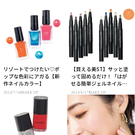
リゾートでつけたい♡ポ
【買える美ST】サッと塗
ップな色彩にアガる【新
って固めるだけ！「はが
作ネイルカラー】
せる簡単ジェルネイル」
美STコラボ第2弾！
2024/7/18
MAKE UP
2024/6/17
MAKE UP