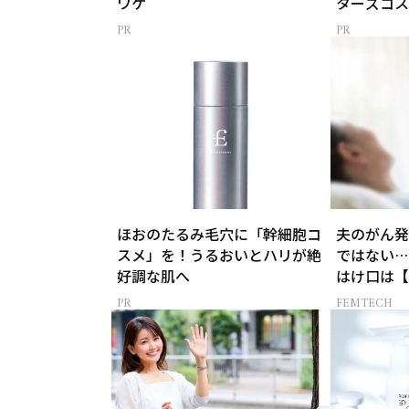
ワケ
ターズコス
ほおのたるみ毛穴に「幹細胞コ
夫のがん発
スメ」を！うるおいとハリが絶
ではない…
好調な肌へ
はけ口は【
THE CIT
FEMTECH