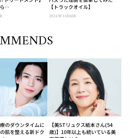
ら…
【トラックオイル】
R
2024/8/14
HAIR
OMMENDS
療のダウンタイムに
【美STリュクス紙本さん(54
の肌を整える新ドク
歳)】10年以上も続いている美