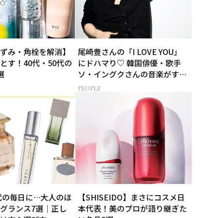
ずみ・角栓を解消】
尾崎豊さんの「I LOVE YOU」
とす！40代・50代の
にドハマり♡ 韓国俳優・歌手
選
ソ・イングクさんの音楽がすべ
ての人生って？
PEOPLE
0代の毎日に…大人のほ
【SHISEIDO】まさにコスメ日
グランス7選｜正し
本代表！美のプロが語り継ぎた