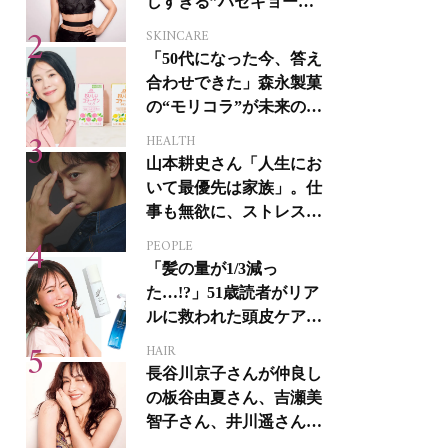
しすぎる”ハセキョーボ
ディ”を作る秘訣
SKINCARE
「50代になった今、答え
合わせできた」森永製菓
の“モリコラ”が未来のキ
レイを連れてくる！
HEALTH
山本耕史さん「人生にお
いて最優先は家族」。仕
事も無欲に、ストレスを
溜めない生き方
PEOPLE
「髪の量が1/3減っ
た…!?」51歳読者がリア
ルに救われた頭皮ケア3
選
HAIR
長谷川京子さんが仲良し
の板谷由夏さん、吉瀬美
智子さん、井川遥さんと
集まる理由は…