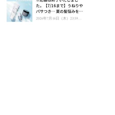
ゼント！
た。【7/16まで】うねりや
パサつき… 夏の髪悩みを解
消するヘアケアアイテムを
2026年7月16日（木）23:59ま
で
13名様にプレゼント！