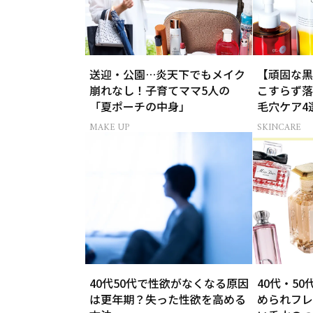
送迎・公園…炎天下でもメイク
【頑固な黒
崩れなし！子育てママ5人の
こすらず落
「夏ポーチの中身」
毛穴ケア4
MAKE UP
SKINCARE
40代50代で性欲がなくなる原因
40代・5
は更年期？失った性欲を高める
められフレ