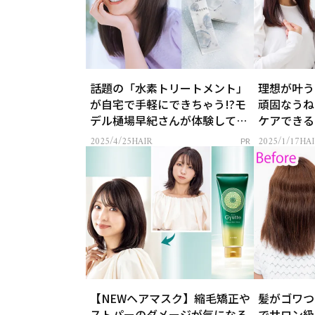
話題の「水素トリートメント」
理想が叶う！
が自宅で手軽にできちゃう!?モ
頑固なうね
デル樋場早紀さんが体験してみ
ケアできる
たら
2025/4/25
HAIR
2025/1/17
HAI
PR
【NEWヘアマスク】縮毛矯正や
髪がゴワつ
ストパーのダメージが気になる
でサロン級