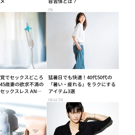
メ
容習慣とは？
覚でセックスどころ
猛暑日でも快適！40代50代の
45歳妻の欲求不満の
「暑い・疲れる」をラクにする
セックスレス AND
アイテム3選
Y -女たちの告白-】
HEALTH