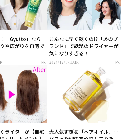
「Gyutto」なら
こんなに早く乾くの!?「あのブ
りや広がりを自宅で
ランド」で話題のドライヤーが
！
気になりすぎる！
R
2024/12/17
HAIR
PR
PR
くライターが【自宅
大人気すぎる「ヘアオイル」…
!?トリートメント】
バズった理由を直撃してみた