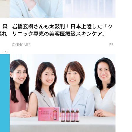
」森
岩橋玄樹さんも太鼓判！日本上陸した「ク
連れ
リニック専売の美容医療級スキンケア」
SKINCARE
PR
PR