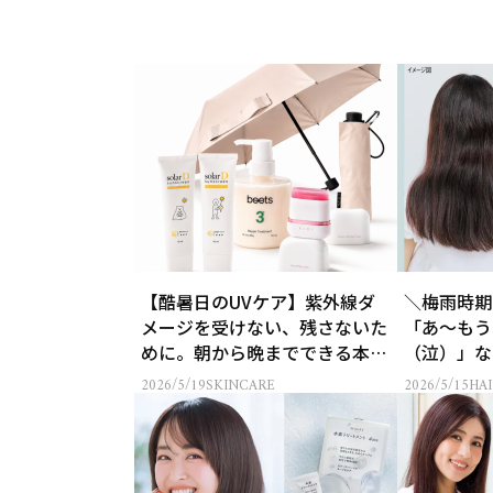
【酷暑日のUVケア】紫外線ダ
＼梅雨時期
メージを受けない、残さないた
「あ～もう
めに。朝から晩までできる本気
（泣）」な
のUV対策4選
すぐ買える
2026/5/19
SKINCARE
2026/5/15
HAI