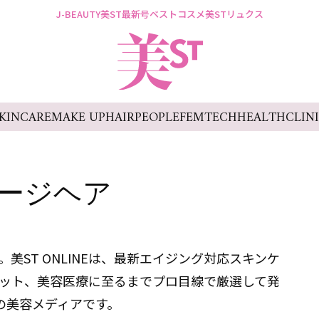
J-BEAUTY
美ST最新号
ベストコスメ
美STリュクス
KINCARE
MAKE UP
HAIR
PEOPLE
FEMTECH
HEALTH
CLIN
ージヘア
美ST ONLINEは、最新エイジング対応スキンケ
ット、美容医療に至るまでプロ目線で厳選して発
の美容メディアです。