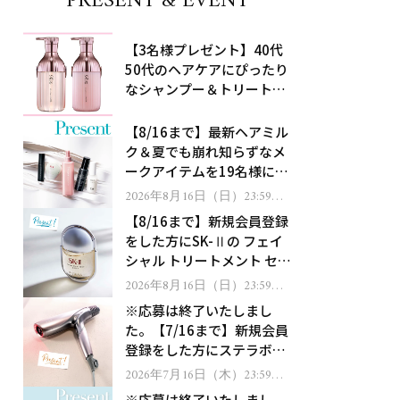
PRESENT & EVENT
【3名様プレゼント】40代
50代のヘアケアにぴったり
なシャンプー＆トリートメ
ントで、うねり悩みに対
処！
【8/16まで】最新ヘアミル
ク＆夏でも崩れ知らずなメ
ークアイテムを19名様にプ
レゼント！
2026年8月16日（日）23:59ま
で
【8/16まで】新規会員登録
をした方にSK-Ⅱの フェイ
シャル トリートメント セラ
ムをプレゼント！
2026年8月16日（日）23:59ま
で
※応募は終了いたしまし
た。【7/16まで】新規会員
登録をした方にステラボー
テのシャインリバース ヘア
2026年7月16日（木）23:59ま
で
ドライヤー ジュエルをプレ
※応募は終了いたしまし