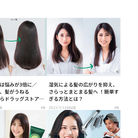
は悩みが3倍に／
湿気による髪の広がりを抑え、
、髪がうねる
さらっとまとまる髪へ ！簡単す
らドラッグストアで
ぎる方法とは？
噂のヘアマスク！
R
2025/5/16
HAIR
PR
PR