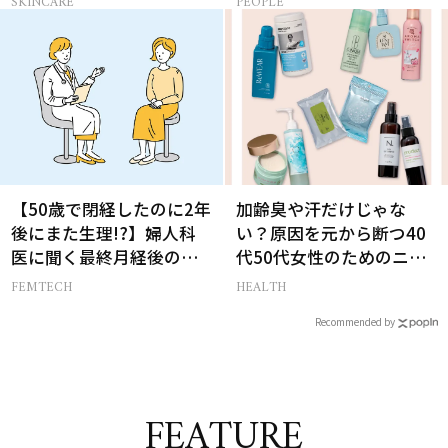
SKINCARE
PEOPLE
生って？
【50歳で閉経したのに2年
加齢臭や汗だけじゃな
後にまた生理!?】婦人科
い？原因を元から断つ40
医に聞く最終月経後の出
代50代女性のためのニオ
血の対処法
イケア
FEMTECH
HEALTH
Recommended by
FEATURE