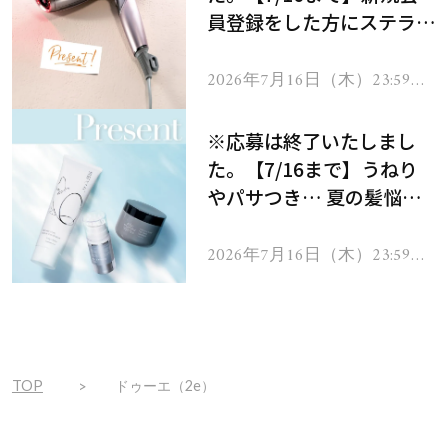
員登録をした方にステラボ
ーテのシャインリバース
ヘアドライヤー ジュエル
2026年7月16日（木）23:59ま
で
をプレゼント！
※応募は終了いたしまし
た。【7/16まで】うねり
やパサつき… 夏の髪悩み
を解消するヘアケアアイテ
ムを13名様にプレゼン
2026年7月16日（木）23:59ま
で
ト！
TOP
ドゥーエ（2e）