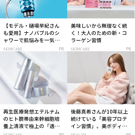
【モデル・樋場早紀さん
美味しいから無理なく続
も愛用】ナノバブルのシ
く！大人のための新・コ
ャワーで肌悩みを一気に
ラーゲン習慣
解決
SKINCARE
SKINCARE
PR
PR
再生医療発想エテルナム
後藤真希さんが10年以上
のヒト臍帯由来幹細胞培
続けている「美容プロテ
養上清液で極上の「透明
イン習慣」。美ボディを
感ハリ肌」へ
支える朝ルーティンと
PR
PR