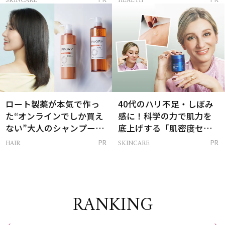
SKINCARE
HEALTH
は？
ロート製薬が本気で作っ
40代のハリ不足・しぼみ
た“オンラインでしか買え
感に！科学の力で肌力を
ない”大人のシャンプー＆
底上げする「肌密度セラ
トリートメントって？
ム」
HAIR
SKINCARE
PR
PR
RANKING