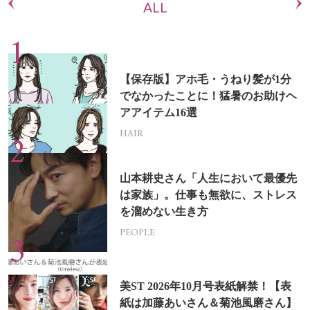
ALL
【保存版】アホ毛・うねり髪が1分
でなかったことに！猛暑のお助けヘ
アアイテム16選
HAIR
山本耕史さん「人生において最優先
は家族」。仕事も無欲に、ストレス
を溜めない生き方
PEOPLE
美ST 2026年10月号表紙解禁！【表
紙は加藤あいさん＆菊池風磨さん】