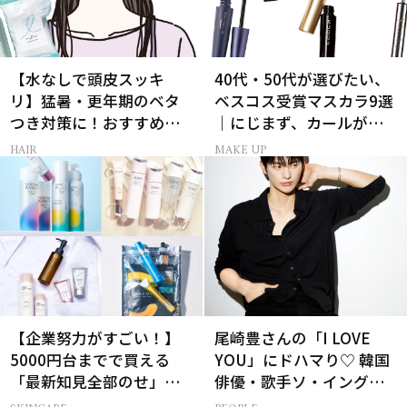
【水なしで頭皮スッキ
40代・50代が選びたい、
リ】猛暑・更年期のベタ
ベスコス受賞マスカラ9選
つき対策に！おすすめ最
｜にじまず、カールが続
新ドライシャンプー4選
く名品
HAIR
MAKE UP
【企業努力がすごい！】
尾崎豊さんの「I LOVE
5000円台までで買える
YOU」にドハマり♡ 韓国
「最新知見全部のせ」ス
俳優・歌手ソ・イングク
キンケア名品34選
さんの音楽がすべての人