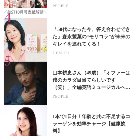
PEOPLE
「50代になった今、答え合わせでき
た」森永製菓の“モリコラ”が未来の
キレイを連れてくる！
HEALTH
山本耕史さん（49歳）「オファーは
僕のカラダ目当てらしいです
（笑）」全編英語ミュージカルへの
挑戦
PEOPLE
1本で1日分！年齢と共に不足するコ
ラーゲンを効率チャージ【健康飲
料】