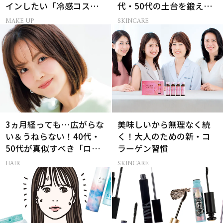
インしたい「冷感コス
代・50代の土台を鍛える
メ」5選
肌投資名品
MAKE UP
SKINCARE
3ヵ月経っても…広がらな
美味しいから無理なく続
い＆うねらない！40代・
く！大人のための新・コ
50代が真似すべき「ロー
ラーゲン習慣
レイヤーボブ」
HAIR
SKINCARE