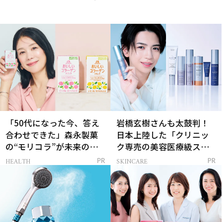
「50代になった今、答え
岩橋玄樹さんも太鼓判！
合わせできた」森永製菓
日本上陸した「クリニッ
の“モリコラ”が未来のキ
ク専売の美容医療級スキ
レイを連れてくる！
ンケア」
HEALTH
SKINCARE
PR
PR