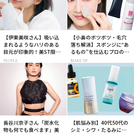
【伊東美咲さん】吸い込
【小鼻のボツボツ・毛穴
まれるようなハリのある
落ち解消】スポンジに“あ
目元が印象的！美ST限定
るもの”を仕込むプロの超
特別画像集
簡単メイクテク
PEOPLE
MAKE UP
長谷川京子さん「炭水化
【肌悩み別】40代50代の
物も何でも食べます」美
シミ・シワ・たるみに…