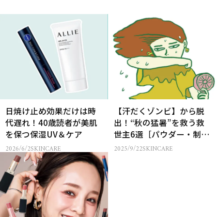
日焼け止め効果だけは時
【汗だくゾンビ】から脱
代遅れ！40歳読者が美肌
出！“秋の猛暑”を救う救
を保つ保湿UV＆ケア
世主6選［パウダー・制汗
パテ・ミストほか］
2026/6/2
SKINCARE
2025/9/22
SKINCARE