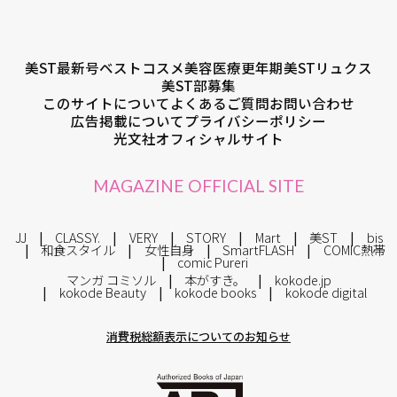
美ST最新号
ベストコスメ
美容医療
更年期
美STリュクス
美ST部募集
このサイトについて
よくあるご質問
お問い合わせ
広告掲載について
プライバシーポリシー
光文社オフィシャルサイト
MAGAZINE OFFICIAL SITE
JJ
CLASSY.
VERY
STORY
Mart
美ST
bis
和食スタイル
女性自身
SmartFLASH
COMIC熱帯
comic Pureri
マンガ コミソル
本がすき。
kokode.jp
kokode Beauty
kokode books
kokode digital
消費税総額表示についてのお知らせ