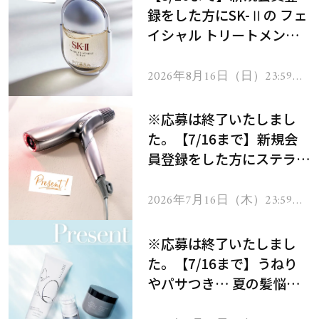
録をした方にSK-Ⅱの フェ
イシャル トリートメント
セラムをプレゼント！
2026年8月16日（日）23:59ま
で
※応募は終了いたしまし
た。【7/16まで】新規会
員登録をした方にステラボ
ーテのシャインリバース
ヘアドライヤー ジュエル
2026年7月16日（木）23:59ま
で
をプレゼント！
※応募は終了いたしまし
た。【7/16まで】うねり
やパサつき… 夏の髪悩み
を解消するヘアケアアイテ