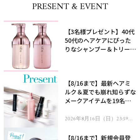
PRESENT & EVENT
【3名様プレゼント】40代
50代のヘアケアにぴった
りなシャンプー＆トリート
メントで、うねり悩みに対
処！
【8/16まで】最新ヘアミ
ルク＆夏でも崩れ知らずな
メークアイテムを19名様
にプレゼント！
2026年8月16日（日）23:59ま
で
【8/16まで】新規会員登