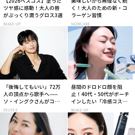
【2026ベスコス】塗った
美味しいから無理なく続
ツヤ感に感動！大人の唇
く！大人のための新・コ
がぷっくり潤うグロス3選
ラーゲン習慣
MAKE UP
SKINCARE
「後悔してもいい」72万
昼間のドロドロ顔を阻
人の頂点から歌手へ——
止！40代・50代がポーチ
ソ・イングクさんがコツ
インしたい「冷感コス
コツ頑張れる原動力とは
メ」5選
PEOPLE
MAKE UP