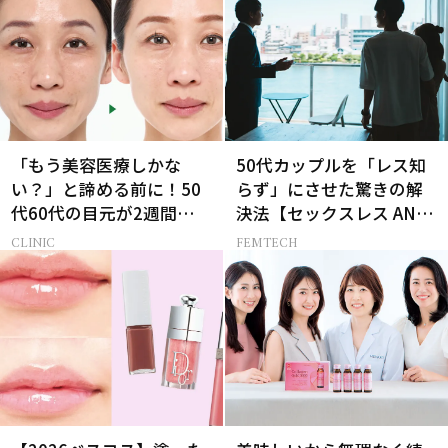
「もう美容医療しかな
50代カップルを「レス知
い？」と諦める前に！50
らず」にさせた驚きの解
代60代の目元が2週間で変
決法【セックスレス AND
化した神レチノール
THE CITY -女たちの告
CLINIC
FEMTECH
白-】