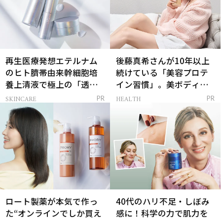
再生医療発想エテルナム
後藤真希さんが10年以上
のヒト臍帯由来幹細胞培
続けている「美容プロテ
養上清液で極上の「透明
イン習慣」。美ボディを
感ハリ肌」へ
支える朝ルーティンと
SKINCARE
HEALTH
PR
PR
は？
ロート製薬が本気で作っ
40代のハリ不足・しぼみ
た“オンラインでしか買え
感に！科学の力で肌力を