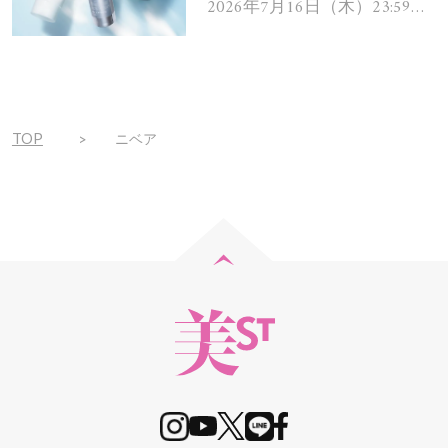
ムを13名様にプレゼン
2026年7月16日（木）23:59ま
で
ト！
TOP
ニベア