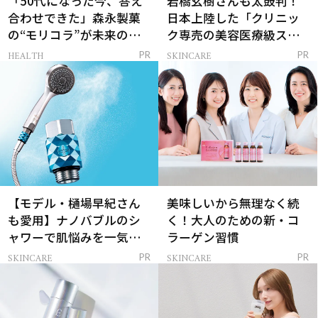
「50代になった今、答え
岩橋玄樹さんも太鼓判！
合わせできた」森永製菓
日本上陸した「クリニッ
の“モリコラ”が未来のキ
ク専売の美容医療級スキ
レイを連れてくる！
ンケア」
HEALTH
SKINCARE
PR
PR
【モデル・樋場早紀さん
美味しいから無理なく続
も愛用】ナノバブルのシ
く！大人のための新・コ
ャワーで肌悩みを一気に
ラーゲン習慣
解決
SKINCARE
SKINCARE
PR
PR