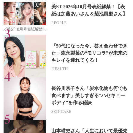
美ST 2026年10月号表紙解禁！【表
紙は加藤あいさん＆菊池風磨さん】
PEOPLE
「50代になった今、答え合わせでき
た」森永製菓の“モリコラ”が未来の
キレイを連れてくる！
HEALTH
長谷川京子さん「炭水化物も何でも
食べます」美しすぎる”ハセキョー
ボディ”を作る秘訣
SKINCARE
山本耕史さん「人生において最優先