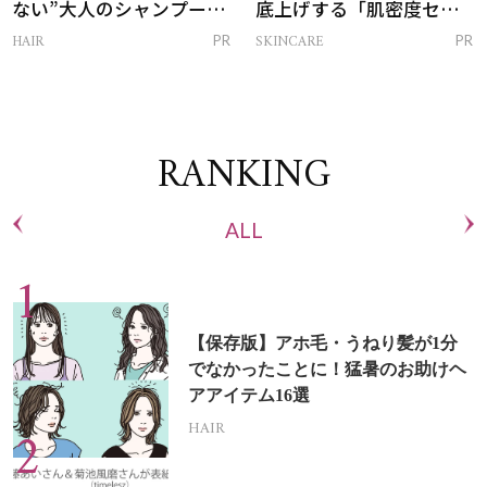
ない”大人のシャンプー＆
底上げする「肌密度セラ
トリートメントって？
ム」
HAIR
SKINCARE
PR
PR
RANKING
ALL
【保存版】アホ毛・うねり髪が1分
でなかったことに！猛暑のお助けヘ
アアイテム16選
HAIR