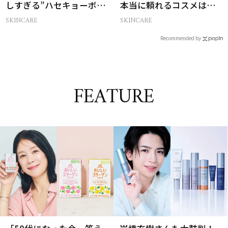
しすぎる”ハセキョーボデ
本当に頼れるコスメは？
ィ”を作る秘訣
ベスコス受賞スキンケア
SKINCARE
SKINCARE
21選
Recommended by
FEATURE