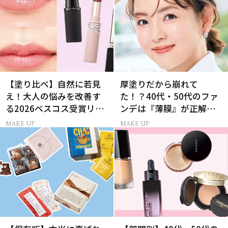
【塗り比べ】自然に若見
厚塗りだから崩れて
え！大人の悩みを改善す
た！？40代・50代のファ
る2026ベスコス受賞リッ
ンデは『薄膜』が正解で
プTOP3
した
MAKE UP
MAKE UP