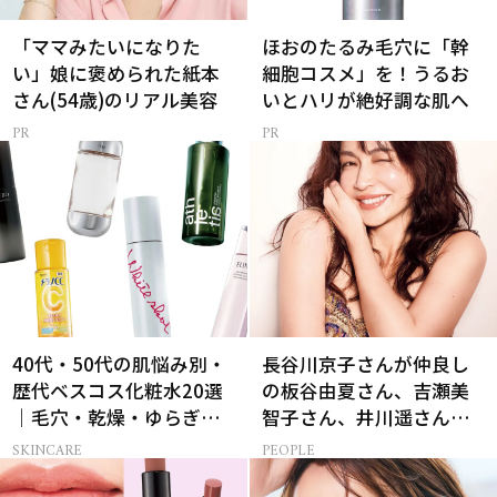
「ママみたいになりた
ほおのたるみ毛穴に「幹
い」娘に褒められた紙本
細胞コスメ」を！うるお
さん(54歳)のリアル美容
いとハリが絶好調な肌へ
40代・50代の肌悩み別・
長谷川京子さんが仲良し
歴代ベスコス化粧水20選
の板谷由夏さん、吉瀬美
｜毛穴・乾燥・ゆらぎな
智子さん、井川遥さんと
ど
集まる理由は…
SKINCARE
PEOPLE