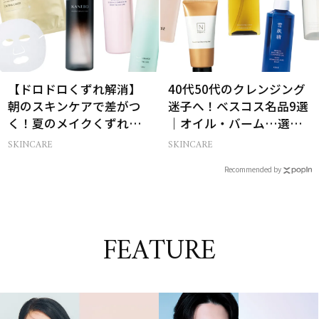
【ドロドロくずれ解消】
40代50代のクレンジング
朝のスキンケアで差がつ
迷子へ！ベスコス名品9選
く！夏のメイクくずれ防
｜オイル・バーム…選び
止術
方の正解は？
SKINCARE
SKINCARE
Recommended by
FEATURE