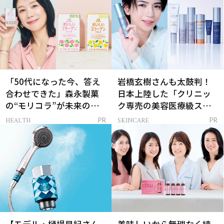
「50代になった今、答え
岩橋玄樹さんも太鼓判！
合わせできた」森永製菓
日本上陸した「クリニッ
の“モリコラ”が未来のキ
ク専売の美容医療級スキ
レイを連れてくる！
ンケア」
HEALTH
SKINCARE
PR
PR