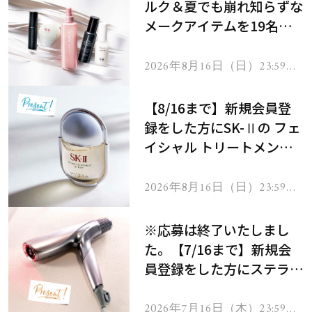
ルク＆夏でも崩れ知らずな
メークアイテムを19名様
にプレゼント！
2026年8月16日（日）23:59ま
で
【8/16まで】新規会員登
録をした方にSK-Ⅱの フェ
イシャル トリートメント
セラムをプレゼント！
2026年8月16日（日）23:59ま
で
※応募は終了いたしまし
た。【7/16まで】新規会
員登録をした方にステラボ
ーテのシャインリバース
ヘアドライヤー ジュエル
2026年7月16日（木）23:59ま