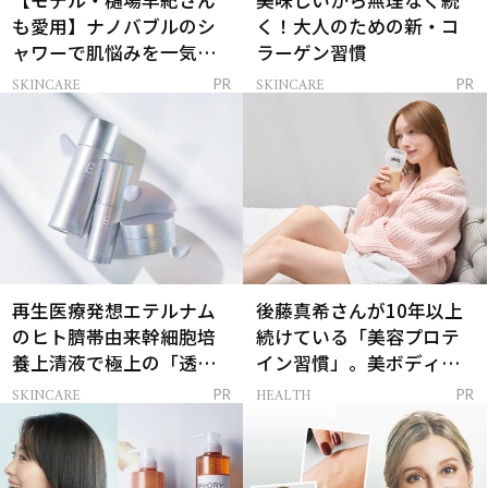
【モデル・樋場早紀さん
美味しいから無理なく続
も愛用】ナノバブルのシ
く！大人のための新・コ
ャワーで肌悩みを一気に
ラーゲン習慣
解決
SKINCARE
SKINCARE
PR
PR
再生医療発想エテルナム
後藤真希さんが10年以上
のヒト臍帯由来幹細胞培
続けている「美容プロテ
養上清液で極上の「透明
イン習慣」。美ボディを
感ハリ肌」へ
支える朝ルーティンと
SKINCARE
HEALTH
PR
PR
は？