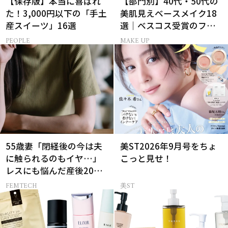
【保存版】本当に喜ばれ
【部門別】40代・50代の
た！3,000円以下の「手土
美肌見えベースメイク18
産スイーツ」16選
選｜ベスコス受賞のファ
ンデ・下地・パウダー
PEOPLE
MAKE UP
55歳妻「閉経後の今は夫
美ST2026年9月号をちょ
に触られるのもイヤ…」
こっと見せ！
レスにも悩んだ産後20年
の葛藤
FEMTECH
美ST