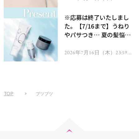
で
をプレゼント！
※応募は終了いたしまし
た。【7/16まで】うねり
やパサつき… 夏の髪悩み
を解消するヘアケアアイテ
ムを13名様にプレゼン
2026年7月16日（木）23:59ま
で
ト！
TOP
ブツブツ