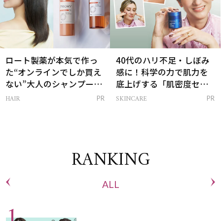
ロート製薬が本気で作っ
40代のハリ不足・しぼみ
た“オンラインでしか買え
感に！科学の力で肌力を
ない”大人のシャンプー＆
底上げする「肌密度セラ
トリートメントって？
ム」
HAIR
SKINCARE
PR
PR
RANKING
ALL