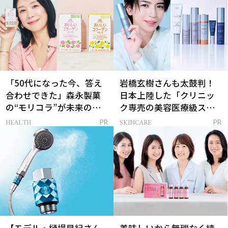
「50代になった今、答え
岩橋玄樹さんも太鼓判！
合わせできた」森永製菓
日本上陸した「クリニッ
の“モリコラ”が未来のキ
ク専売の美容医療級スキ
レイを連れてくる！
ンケア」
HEALTH
SKINCARE
PR
PR