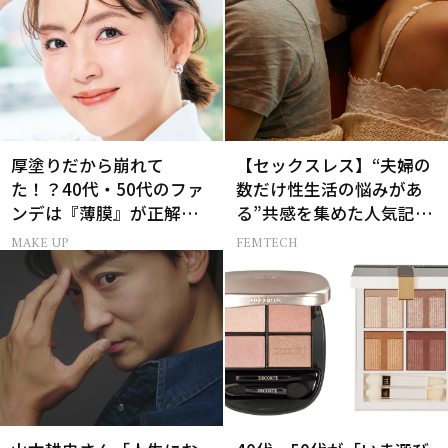
厚塗りだから崩れて
【セックスレス】“夫婦の
た！？40代・50代のファ
数だけ性生活の悩みがあ
ンデは『薄膜』が正解で
る”共感を集めた人気記事
した
10選
MAKE UP
FEMTECH