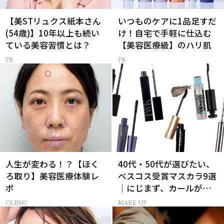
【美STリュクス紙本さん
いつものケアに1品足すだ
(54歳)】10年以上も続い
け！自宅で手軽に仕込む
ている美容習慣とは？
【美容医療級】のハリ肌
人生が変わる！？【ほく
40代・50代が選びたい、
ろ取り】美容医療体験レ
ベスコス受賞マスカラ9選
ポ
｜にじまず、カールが続
く名品
CLINIC
MAKE UP