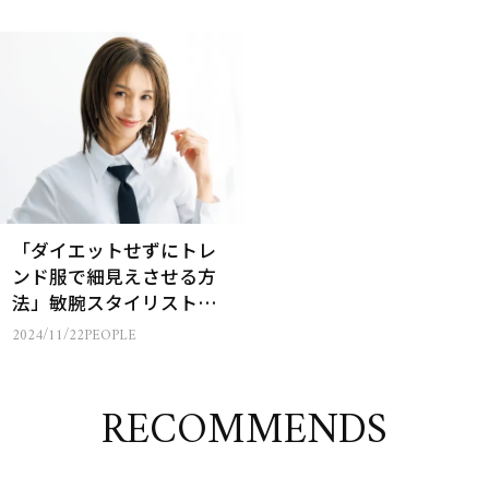
「ダイエットせずにトレ
ンド服で細見えさせる方
法」敏腕スタイリストさ
んの回答は？
2024/11/22
PEOPLE
RECOMMENDS