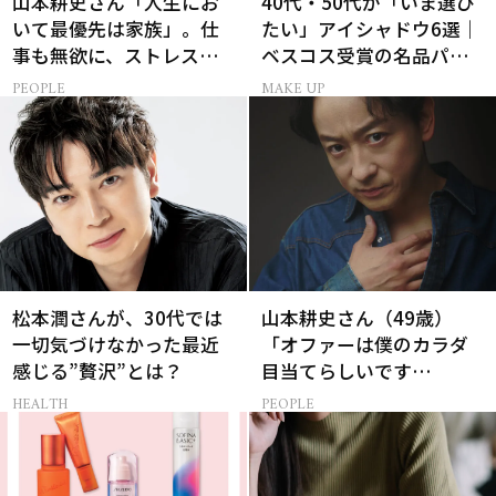
山本耕史さん「人生にお
40代・50代が「いま選び
いて最優先は家族」。仕
たい」アイシャドウ6選｜
事も無欲に、ストレスを
ベスコス受賞の名品パレ
溜めない生き方
ット＆単色アイカラー
PEOPLE
MAKE UP
松本潤さんが、30代では
山本耕史さん（49歳）
一切気づけなかった最近
「オファーは僕のカラダ
感じる”贅沢”とは？
目当てらしいです
（笑）」全編英語ミュー
HEALTH
PEOPLE
ジカルへの挑戦