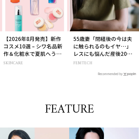
【2026年8月発売】新作
55歳妻「閉経後の今は夫
コスメ10選 – シワ名品新
に触られるのもイヤ…」
作＆化粧水で夏肌へうる
レスにも悩んだ産後20年
おいチャージ
の葛藤
SKINCARE
FEMTECH
Recommended by
FEATURE