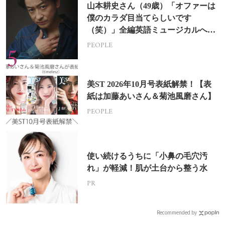
山本耕史さん（49歳）「オファーは
僕のカラダ目当てらしいです
（笑）」全編英語ミュージカルへの
挑戦
PEOPLE
美ST 2026年10月号表紙解禁！【表
紙は加藤あいさん＆菊池風磨さん】
PEOPLE
使い続けるうちに「小鼻の毛穴汚
れ」が軽減！肌が土台から整う水
PR
Recommended by