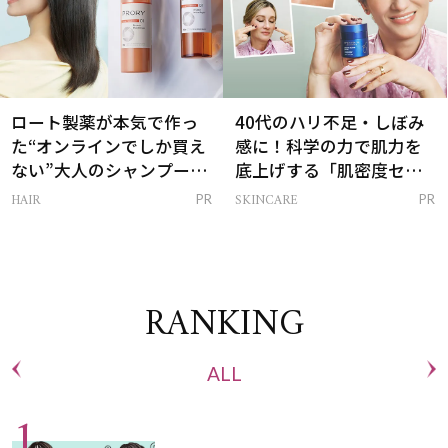
ロート製薬が本気で作っ
40代のハリ不足・しぼみ
た“オンラインでしか買え
感に！科学の力で肌力を
ない”大人のシャンプー＆
底上げする「肌密度セラ
トリートメントって？
ム」
HAIR
SKINCARE
PR
PR
RANKING
ALL