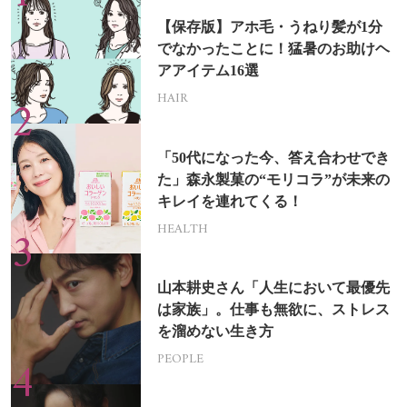
【保存版】アホ毛・うねり髪が1分
でなかったことに！猛暑のお助けヘ
アアイテム16選
HAIR
「50代になった今、答え合わせでき
た」森永製菓の“モリコラ”が未来の
キレイを連れてくる！
HEALTH
山本耕史さん「人生において最優先
は家族」。仕事も無欲に、ストレス
を溜めない生き方
PEOPLE