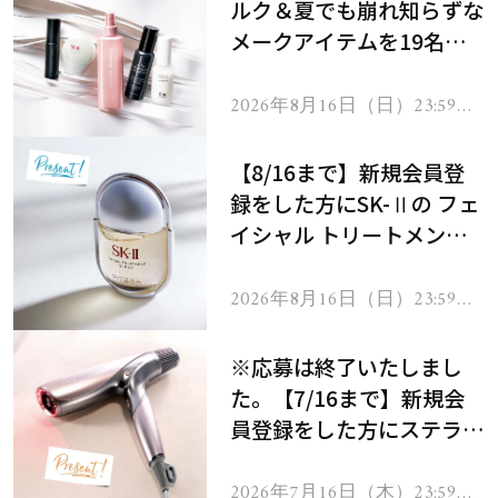
ルク＆夏でも崩れ知らずな
メークアイテムを19名様
にプレゼント！
2026年8月16日（日）23:59ま
で
【8/16まで】新規会員登
録をした方にSK-Ⅱの フェ
イシャル トリートメント
セラムをプレゼント！
2026年8月16日（日）23:59ま
で
※応募は終了いたしまし
た。【7/16まで】新規会
員登録をした方にステラボ
ーテのシャインリバース
ヘアドライヤー ジュエル
2026年7月16日（木）23:59ま