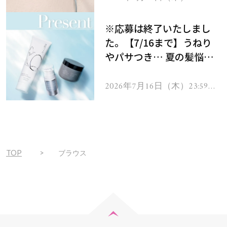
で
をプレゼント！
※応募は終了いたしまし
た。【7/16まで】うねり
やパサつき… 夏の髪悩み
を解消するヘアケアアイテ
ムを13名様にプレゼン
2026年7月16日（木）23:59ま
で
ト！
TOP
ブラウス