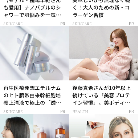
【モデル・樋場早紀さん
美味しいから無理なく続
も愛用】ナノバブルのシ
く！大人のための新・コ
ャワーで肌悩みを一気に
ラーゲン習慣
解決
SKINCARE
SKINCARE
PR
PR
再生医療発想エテルナム
後藤真希さんが10年以上
のヒト臍帯由来幹細胞培
続けている「美容プロテ
養上清液で極上の「透明
イン習慣」。美ボディを
感ハリ肌」へ
支える朝ルーティンと
SKINCARE
HEALTH
PR
PR
は？