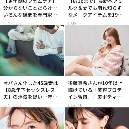
【更年期のフェムケア】
【8/16まで】最新ヘアミ
分からないことだらけ…
ルク＆夏でも崩れ知らず
いろんな疑問を専門家に
なメークアイテムを19名
聞いてみた
様にプレゼント！
FEMTECH
HAIR
オバさん化した45歳妻は
後藤真希さんが10年以上
【8歳年下セックスレス
続けている「美容プロテ
夫】の浮気を疑い…年の
イン習慣」。美ボディを
差婚の悲しい末路
支える朝ルーティンと
FEMTECH
HEALTH
は？