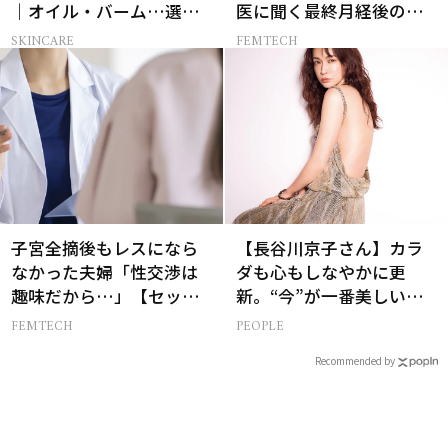
｜オイル・バーム…選び
医に聞く最終月経後の出
方の正解は？
血の対処法
SKINCARE
FEMTECH
子宮全摘後もレスになら
【長谷川京子さん】カラ
なかった夫婦「性交渉は
ダも心もしなやかに更
趣味だから…」【セック
新。“今”が一番美しい
スレス AND THE CITY -女
［特別画像集］
FEMTECH
PEOPLE
たちの告白-】
Recommended by