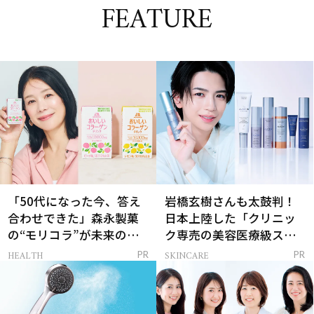
FEATURE
「50代になった今、答え
岩橋玄樹さんも太鼓判！
合わせできた」森永製菓
日本上陸した「クリニッ
の“モリコラ”が未来のキ
ク専売の美容医療級スキ
レイを連れてくる！
ンケア」
HEALTH
SKINCARE
PR
PR