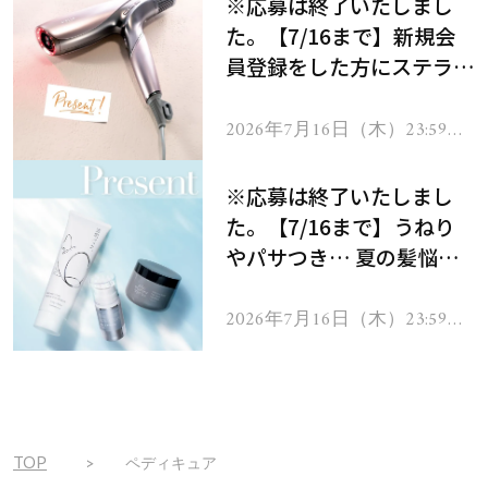
※応募は終了いたしまし
た。【7/16まで】新規会
員登録をした方にステラボ
ーテのシャインリバース
ヘアドライヤー ジュエル
2026年7月16日（木）23:59ま
で
をプレゼント！
※応募は終了いたしまし
た。【7/16まで】うねり
やパサつき… 夏の髪悩み
を解消するヘアケアアイテ
ムを13名様にプレゼン
2026年7月16日（木）23:59ま
で
ト！
TOP
ペディキュア