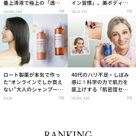
養上清液で極上の「透明
イン習慣」。美ボディを
感ハリ肌」へ
支える朝ルーティンと
SKINCARE
HEALTH
PR
PR
は？
ロート製薬が本気で作っ
40代のハリ不足・しぼみ
た“オンラインでしか買え
感に！科学の力で肌力を
ない”大人のシャンプー＆
底上げする「肌密度セラ
トリートメントって？
ム」
HAIR
SKINCARE
PR
PR