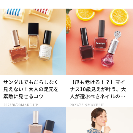
サンダルでもだらしなく
【爪も老ける！？】マイ
見えない！大人の足元を
ナス10歳見えが叶う、大
素敵に見せるコツ
人が選ぶべきネイルの色
って？
2023/8/20
MAKE UP
2023/8/19
MAKE UP