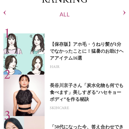
RANKING
ALL
【保存版】アホ毛・うねり髪が1分
でなかったことに！猛暑のお助けヘ
アアイテム16選
HAIR
長谷川京子さん「炭水化物も何でも
食べます」美しすぎる”ハセキョー
ボディ”を作る秘訣
SKINCARE
「50代になった今、答え合わせでき