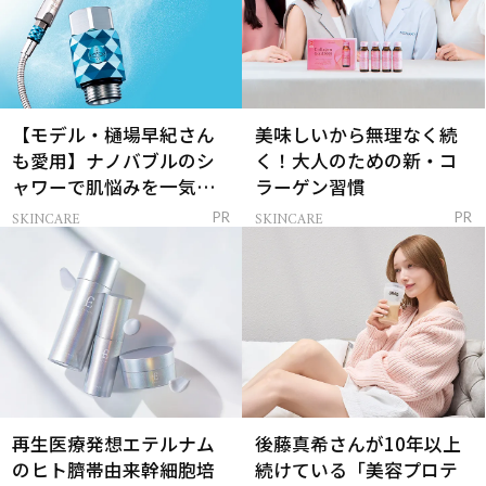
【モデル・樋場早紀さん
美味しいから無理なく続
も愛用】ナノバブルのシ
く！大人のための新・コ
ャワーで肌悩みを一気に
ラーゲン習慣
解決
SKINCARE
SKINCARE
PR
PR
再生医療発想エテルナム
後藤真希さんが10年以上
のヒト臍帯由来幹細胞培
続けている「美容プロテ