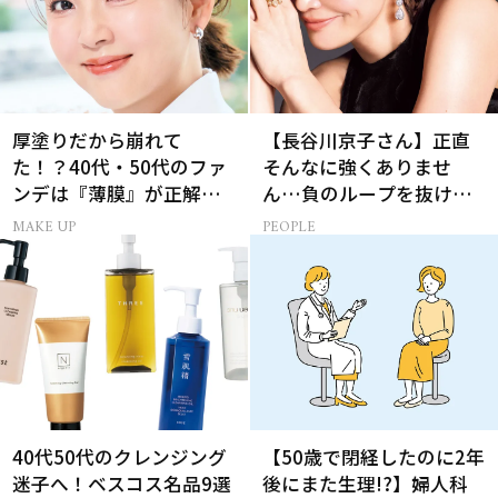
厚塗りだから崩れて
【長谷川京子さん】正直
た！？40代・50代のファ
そんなに強くありませ
ンデは『薄膜』が正解で
ん…負のループを抜ける
した
15分の習慣とは?
MAKE UP
PEOPLE
40代50代のクレンジング
【50歳で閉経したのに2年
迷子へ！ベスコス名品9選
後にまた生理!?】婦人科