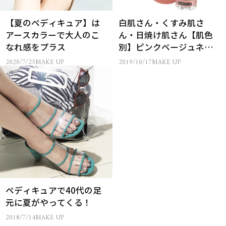
【夏のペディキュア】は
白肌さん・くすみ肌さ
アースカラーで大人のこ
ん・日焼け肌さん【肌色
なれ感をプラス
別】ピンクベージュネイ
ル【マニキュア＆ペディ
2020/7/25
MAKE UP
2019/10/17
MAKE UP
キュア】20本
ペディキュアで40代の足
元に夏がやってくる！
2018/7/14
MAKE UP