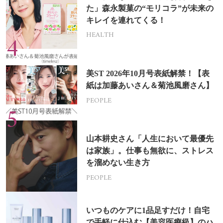
た」森永製菓の“モリコラ”が未来の
キレイを連れてくる！
HEALTH
美ST 2026年10月号表紙解禁！【表
紙は加藤あいさん＆菊池風磨さん】
PEOPLE
山本耕史さん「人生において最優先
は家族」。仕事も無欲に、ストレス
を溜めない生き方
PEOPLE
いつものケアに1品足すだけ！自宅
で手軽に仕込む【美容医療級】のハ