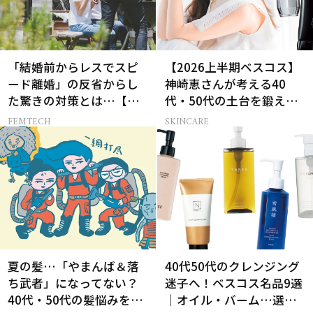
「結婚前からレスでスピ
【2026上半期ベスコス】
ード離婚」の反省からし
神崎恵さんが考える40
た驚きの対策とは…【セ
代・50代の土台を鍛える
ックスレス AND THE
肌投資名品
FEMTECH
SKINCARE
CITY -女たちの告白-】
夏の髪…「やまんば＆落
40代50代のクレンジング
ち武者」になってない？
迷子へ！ベスコス名品9選
40代・50代の髪悩みをレ
｜オイル・バーム…選び