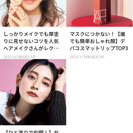
しっかりメイクでも厚塗
マスクにつかない！【誰
りに見せないコツを人気
でも簡単おしゃれ顔】デ
ヘアメイクさんがレクチ
パコスマットリップTOP3
ャー
2023/4/3
MAKE UP
2023/1/29
MAKE UP
【ひと塗りで旬顔！】女