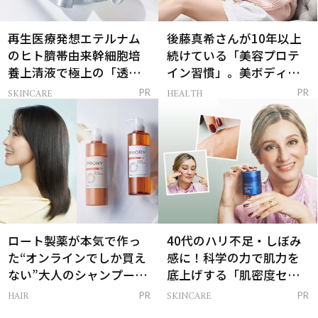
再生医療発想エテルナム
後藤真希さんが10年以上
のヒト臍帯由来幹細胞培
続けている「美容プロテ
養上清液で極上の「透明
イン習慣」。美ボディを
感ハリ肌」へ
支える朝ルーティンと
SKINCARE
HEALTH
PR
PR
は？
ロート製薬が本気で作っ
40代のハリ不足・しぼみ
た“オンラインでしか買え
感に！科学の力で肌力を
ない”大人のシャンプー＆
底上げする「肌密度セラ
トリートメントって？
ム」
HAIR
SKINCARE
PR
PR