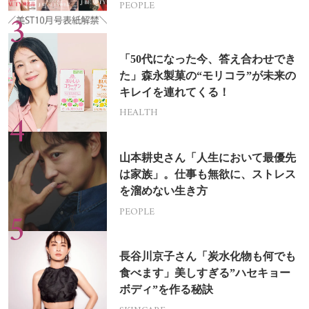
PEOPLE
「50代になった今、答え合わせでき
た」森永製菓の“モリコラ”が未来の
キレイを連れてくる！
HEALTH
山本耕史さん「人生において最優先
は家族」。仕事も無欲に、ストレス
を溜めない生き方
PEOPLE
長谷川京子さん「炭水化物も何でも
食べます」美しすぎる”ハセキョー
ボディ”を作る秘訣