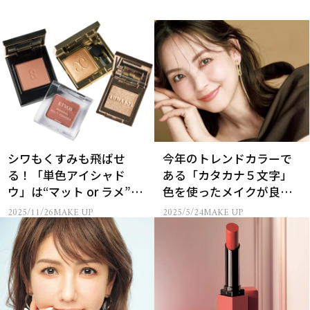
シワもくすみも飛ばせ
今年のトレンドカラーで
る！「単色アイシャド
ある「カタカナ５文字」
ウ」は“マット or ラメ”で
色を使ったメイクが良さ
大人の旬顔に
げ！
2025/11/26
MAKE UP
2025/5/24
MAKE UP