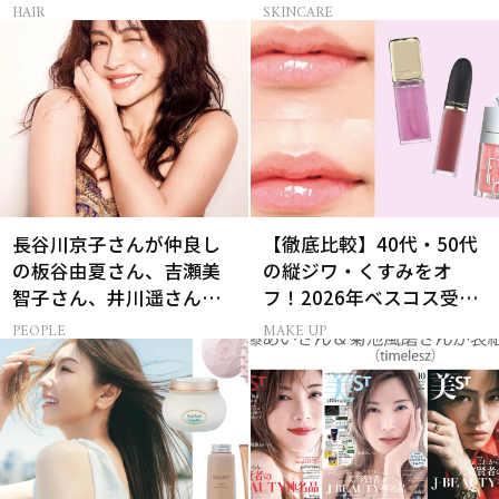
スキューする裏ワザ
方の正解は？
HAIR
SKINCARE
長谷川京子さんが仲良し
【徹底比較】40代・50代
の板谷由夏さん、吉瀬美
の縦ジワ・くすみをオ
智子さん、井川遥さんと
フ！2026年ベスコス受賞
集まる理由は…
リキッドルージュ3選
PEOPLE
MAKE UP