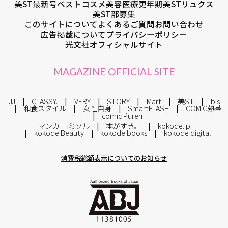
美ST最新号
ベストコスメ
美容医療
更年期
美STリュクス
美ST部募集
このサイトについて
よくあるご質問
お問い合わせ
広告掲載について
プライバシーポリシー
光文社オフィシャルサイト
MAGAZINE OFFICIAL SITE
JJ
CLASSY.
VERY
STORY
Mart
美ST
bis
和食スタイル
女性自身
SmartFLASH
COMIC熱帯
comic Pureri
マンガ コミソル
本がすき。
kokode.jp
kokode Beauty
kokode books
kokode digital
消費税総額表示についてのお知らせ