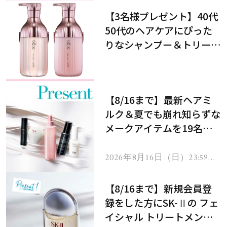
【3名様プレゼント】40代
50代のヘアケアにぴった
りなシャンプー＆トリート
メントで、うねり悩みに対
処！
【8/16まで】最新ヘアミ
ルク＆夏でも崩れ知らずな
メークアイテムを19名様
にプレゼント！
2026年8月16日（日）23:59ま
で
【8/16まで】新規会員登
録をした方にSK-Ⅱの フェ
イシャル トリートメント