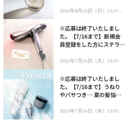
セラムをプレゼント！
2026年8月16日（日）23:59ま
で
※応募は終了いたしまし
た。【7/16まで】新規会
員登録をした方にステラボ
ーテのシャインリバース
ヘアドライヤー ジュエル
2026年7月16日（木）23:59ま
で
をプレゼント！
※応募は終了いたしまし
た。【7/16まで】うねり
やパサつき… 夏の髪悩み
を解消するヘアケアアイテ
ムを13名様にプレゼン
2026年7月16日（木）23:59ま
で
ト！