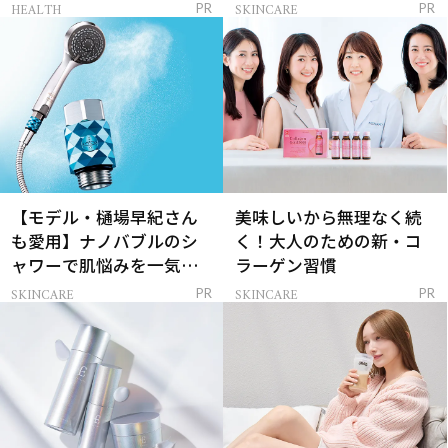
レイを連れてくる！
ンケア」
HEALTH
SKINCARE
PR
PR
【モデル・樋場早紀さん
美味しいから無理なく続
も愛用】ナノバブルのシ
く！大人のための新・コ
ャワーで肌悩みを一気に
ラーゲン習慣
解決
SKINCARE
SKINCARE
PR
PR