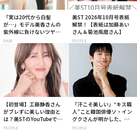
「実は20代から白髪
美ST 2026年10月号表紙
が…」モデル美香さんの
解禁！【表紙は加藤あい
紫外線に負けないツヤ美
さん＆菊池風磨さん】
髪ケア
HAIR
PEOPLE
【初登場】工藤静香さん
「汗こそ美しい」“キス職
がブレずに美しい理由と
人”こと韓国俳優ソ・イン
は？美STのYouTubeでは
グクさんが明かした、惹
ALL私物の「ポーチの中
かれる人の条件とは
PEOPLE
PEOPLE
身」も大公開！