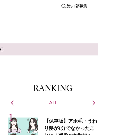
美ST部募集
IC
RANKING
ALL
S
【保存版】アホ毛・うね
り髪が1分でなかったこ