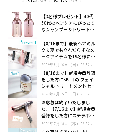
PRESENT & EVENT
【3名様プレゼント】40代
50代のヘアケアにぴったり
なシャンプー＆トリートメ
ントで、うねり悩みに対
処！
【8/16まで】最新ヘアミル
ク＆夏でも崩れ知らずなメ
ークアイテムを19名様にプ
レゼント！
2026年8月16日（日）23:59ま
で
【8/16まで】新規会員登録
をした方にSK-Ⅱの フェイ
シャル トリートメント セラ
ムをプレゼント！
2026年8月16日（日）23:59ま
で
※応募は終了いたしまし
た。【7/16まで】新規会員
登録をした方にステラボー
テのシャインリバース ヘア
2026年7月16日（木）23:59ま
で
ドライヤー ジュエルをプレ
※応募は終了いたしまし