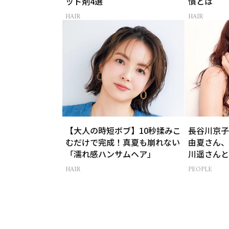
ット剤4選
慣とは
HAIR
HAIR
【大人の時短ボブ】10秒揉みこ
長谷川京子
むだけで完成！真夏も崩れない
由夏さん、
「濡れ感ハンサムヘア」
川遥さんと
HAIR
PEOPLE