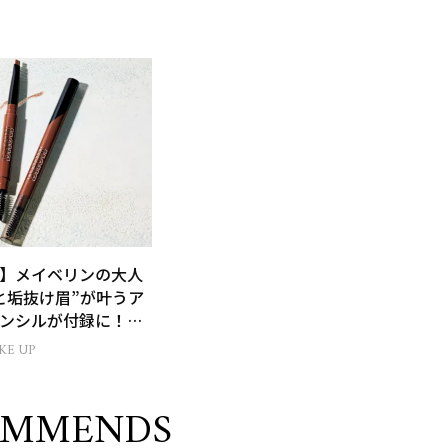
】メイベリンの大人
と垢抜け眉”が叶うア
ンシルが付録に！美
付録情報
KE UP
OMMENDS