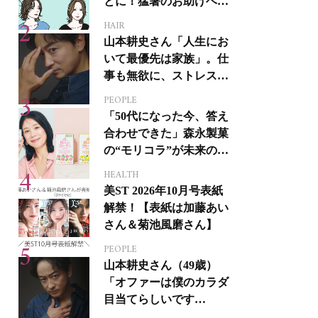
とに！猛暑のお助けヘア
アイテム16選
HAIR
山本耕史さん「人生にお
いて最優先は家族」。仕
事も無欲に、ストレスを
溜めない生き方
PEOPLE
「50代になった今、答え
合わせできた」森永製菓
の“モリコラ”が未来のキ
レイを連れてくる！
HEALTH
美ST 2026年10月号表紙
解禁！【表紙は加藤あい
さん＆菊池風磨さん】
PEOPLE
山本耕史さん（49歳）
「オファーは僕のカラダ
目当てらしいです
（笑）」全編英語ミュー