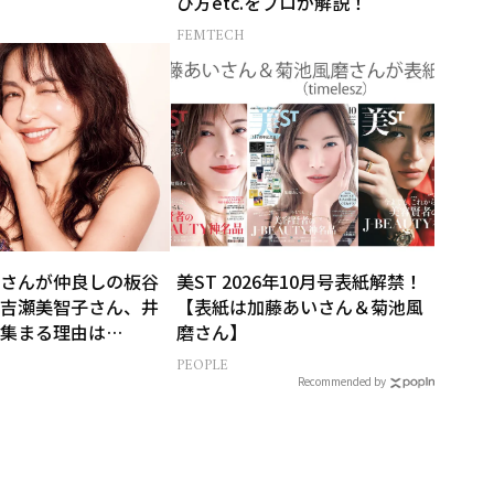
び方etc.をプロが解説！
FEMTECH
さんが仲良しの板谷
美ST 2026年10月号表紙解禁！
吉瀬美智子さん、井
【表紙は加藤あいさん＆菊池風
集まる理由は…
磨さん】
PEOPLE
Recommended by