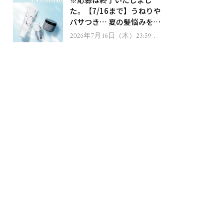
ゼント！
た。【7/16まで】うねりや
パサつき… 夏の髪悩みを解
消するヘアケアアイテムを
2026年7月16日（木）23:59ま
で
13名様にプレゼント！