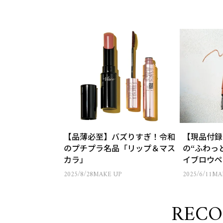
【品薄必至】バズりすぎ！令和
【現品付録
のプチプラ名品「リップ＆マス
の“ふわっ
カラ」
イブロウペ
ST8月号
2025/8/28
MAKE UP
2025/6/11
MA
REC