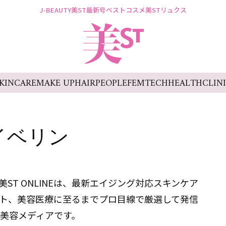
J-BEAUTY
美ST最新号
ベストコスメ
美STリュクス
KINCARE
MAKE UP
HAIR
PEOPLE
FEMTECH
HEALTH
CLIN
イベリン
ST ONLINEは、最新エイジング対応スキンケア
ト、美容医療に至るまでプロ目線で厳選して発信
美容メディアです。