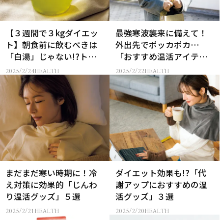
【３週間で３kgダイエッ
最強寒波襲来に備えて！
ト】朝食前に飲むべきは
外出先でポッカポカ…
「白湯」じゃない!?トレ
「おすすめ温活アイテ
ーナー直伝の痩せテク３
ム」５選
2025/2/24
HEALTH
2025/2/22
HEALTH
つ
まだまだ寒い時期に！冷
ダイエット効果も!?「代
え対策に効果的「じんわ
謝アップにおすすめの温
り温活グッズ」５選
活グッズ」３選
2025/2/21
HEALTH
2025/2/20
HEALTH