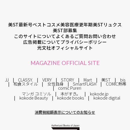
美ST最新号
ベストコスメ
美容医療
更年期
美STリュクス
美ST部募集
このサイトについて
よくあるご質問
お問い合わせ
広告掲載について
プライバシーポリシー
光文社オフィシャルサイト
MAGAZINE OFFICIAL SITE
JJ
CLASSY.
VERY
STORY
Mart
美ST
bis
和食スタイル
女性自身
SmartFLASH
COMIC熱帯
comic Pureri
マンガ コミソル
本がすき。
kokode.jp
kokode Beauty
kokode books
kokode digital
消費税総額表示についてのお知らせ