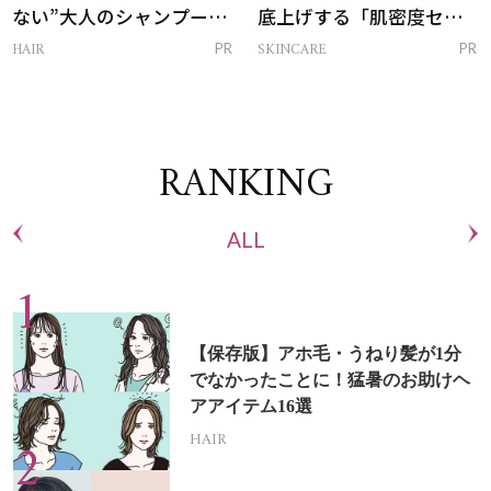
ない”大人のシャンプー＆
底上げする「肌密度セラ
トリートメントって？
ム」
HAIR
SKINCARE
PR
PR
RANKING
ALL
【保存版】アホ毛・うねり髪が1分
でなかったことに！猛暑のお助けヘ
アアイテム16選
HAIR