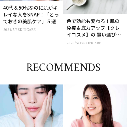
40代＆50代なのに肌がキ
レイな人をSNAP！「とっ
色で効能も変わる！肌の
ておきの美肌ケア」５選
免疫＆底力アップ【クレ
2024/5/3
SKINCARE
イコスメ】の 賢い選び方
＆使い方
2020/5/19
SKINCARE
RECOMMENDS