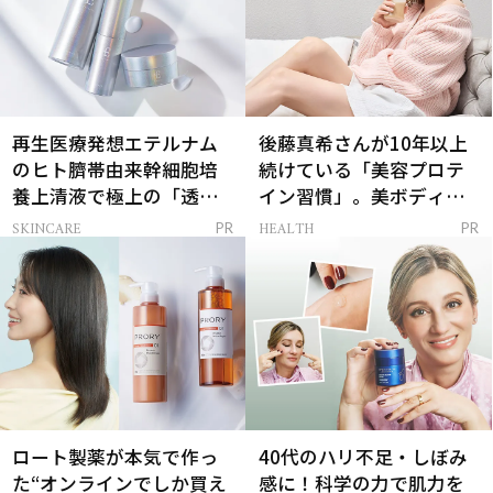
再生医療発想エテルナム
後藤真希さんが10年以上
のヒト臍帯由来幹細胞培
続けている「美容プロテ
養上清液で極上の「透明
イン習慣」。美ボディを
感ハリ肌」へ
支える朝ルーティンと
SKINCARE
HEALTH
PR
PR
は？
ロート製薬が本気で作っ
40代のハリ不足・しぼみ
た“オンラインでしか買え
感に！科学の力で肌力を