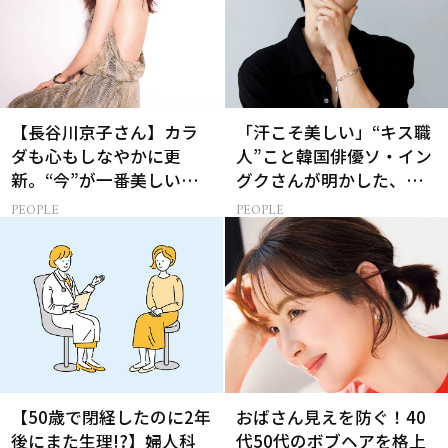
【長谷川京子さん】カラ
「汗こそ美しい」“キス職
ダも心もしなやかに更
人”こと韓国俳優ソ・イン
新。“今”が一番美しい
グクさんが明かした、惹
［特別画像集］
かれる人の条件とは
PEOPLE
PEOPLE
【50歳で閉経したのに2年
おばさん見えを防ぐ！40
後にまた生理!?】婦人科
代50代のボブヘアを格上