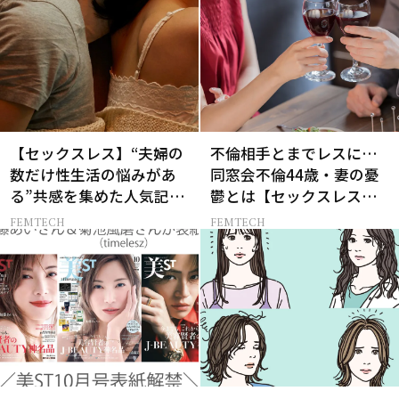
【セックスレス】“夫婦の
不倫相手とまでレスに…
数だけ性生活の悩みがあ
同窓会不倫44歳・妻の憂
る”共感を集めた人気記事
鬱とは【セックスレス
10選
AND THE CITY -女たちの
FEMTECH
FEMTECH
告白-】