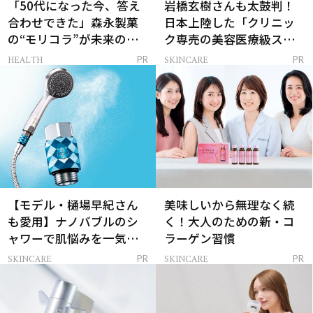
「50代になった今、答え
岩橋玄樹さんも太鼓判！
合わせできた」森永製菓
日本上陸した「クリニッ
の“モリコラ”が未来のキ
ク専売の美容医療級スキ
レイを連れてくる！
ンケア」
HEALTH
SKINCARE
PR
PR
【モデル・樋場早紀さん
美味しいから無理なく続
も愛用】ナノバブルのシ
く！大人のための新・コ
ャワーで肌悩みを一気に
ラーゲン習慣
解決
SKINCARE
SKINCARE
PR
PR