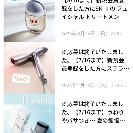
【8/16まで】新規会員登
録をした方にSK-Ⅱの フェ
イシャル トリートメント
セラムをプレゼント！
2026年8月16日（日）23:59ま
で
※応募は終了いたしまし
た。【7/16まで】新規会
員登録をした方にステラボ
ーテのシャインリバース
ヘアドライヤー ジュエル
2026年7月16日（木）23:59ま
で
をプレゼント！
※応募は終了いたしまし
た。【7/16まで】うねり
やパサつき… 夏の髪悩み
を解消するヘアケアアイテ