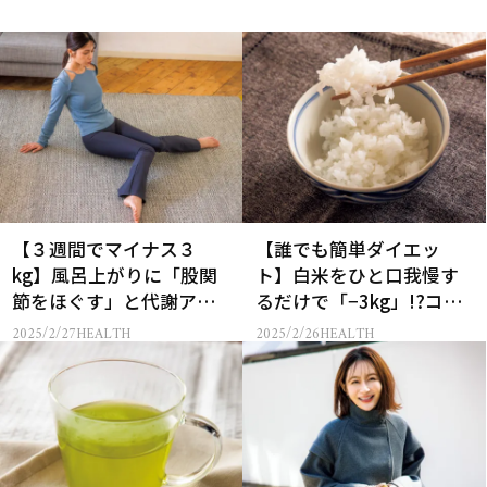
【３週間でマイナス３
【誰でも簡単ダイエッ
kg】風呂上がりに「股関
ト】白米をひと口我慢す
節をほぐす」と代謝アッ
るだけで「−3kg」!?コツ
プ！
を調査
2025/2/27
HEALTH
2025/2/26
HEALTH