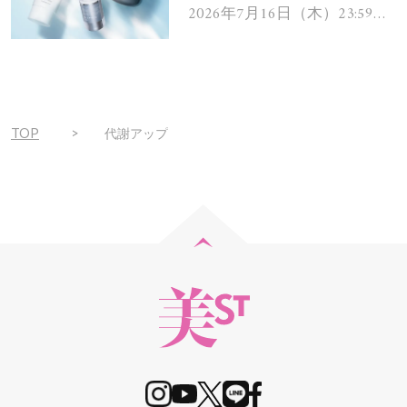
ムを13名様にプレゼン
2026年7月16日（木）23:59ま
で
ト！
TOP
代謝アップ