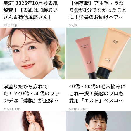
美ST 2026年10月号表紙
【保存版】アホ毛・うね
解禁！【表紙は加藤あい
り髪が1分でなかったこと
さん＆菊池風磨さん】
に！猛暑のお助けヘアア
イテム16選
PEOPLE
HAIR
厚塗りだから崩れて
40代・50代の毛穴悩みに
た！？40代・50代のファ
これ一択！美容のプロも
ンデは『薄膜』が正解で
愛用「エスト」ベスコス
した
受賞コスメ
MAKE UP
SKINCARE