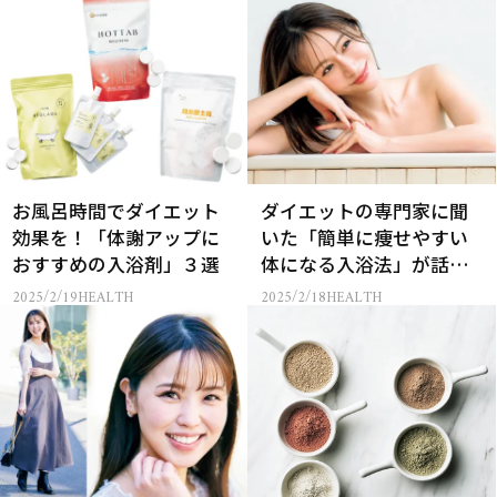
お風呂時間でダイエット
ダイエットの専門家に聞
効果を！「体謝アップに
いた「簡単に痩せやすい
おすすめの入浴剤」３選
体になる入浴法」が話
題！
2025/2/19
HEALTH
2025/2/18
HEALTH