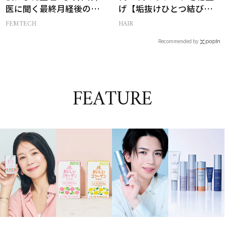
医に聞く最終月経後の出
げ【垢抜けひとつ結び】
血の対処法
のルール
FEMTECH
HAIR
Recommended by
FEATURE