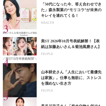
「50代になった今、答え合わせでき
た」森永製菓の“モリコラ”が未来の
キレイを連れてくる！
HEALTH
美ST 2026年10月号表紙解禁！【表
紙は加藤あいさん＆菊池風磨さん】
PEOPLE
山本耕史さん「人生において最優先
は家族」。仕事も無欲に、ストレス
を溜めない生き方
PEOPLE